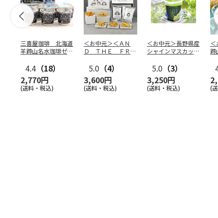
三喜屋珈琲 北海道
＜お中元＞＜ＡＮ
＜お中元＞長野県産
＜
羊蹄山名水珈琲ゼリ
Ｄ ＴＨＥ ＦＲＩ
シャインマスカット
蹄
ー詰合せ MCJ-AE
ＥＴ＞ドライフリッ
のゼリー
７
4.4
（18）
ト５種
5.0
（4）
…
5.0
（3）
2,770円
3,600円
3,250円
2
(送料・税込)
(送料・税込)
(送料・税込)
(