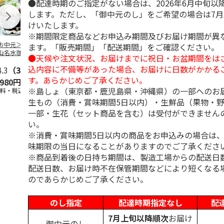
●配達時期のご指定がない場合は、2026年6月中旬以
します。ただし、「御中元のし」をご希望の場合は7
けいたします。
※期間限定商品などお申込み期間及びお届け期間が異
お中元＞北海道羊
＜お中元＞＜ひとと
＜お中元＞＜銀座千
バンホーテン
ます。「販売期間」「配送期間」をご確認ください。
山名水珈琲ゼリー
え＞３層デザートジ
疋屋＞銀座ゼリー９
コレートシロ
●天候や注文状況、お届けまでに祝日・お盆期間をは
個
ュレパフェ～国産フ
個
ーション」
込内容に不備等があった場合、お届けに日数がかかる
4.3
（3）
ルー
4.7
…
（10）
5.0
（5）
30g×21
…
す。あらかじめご了承ください。
,980円
2,980円
3,240円
4,980円
※島しょ（東京都・鹿児島県・沖縄県）の一部へのお
送料・税込)
(送料・税込)
(送料・税込)
(送料・税込)
生もの（消費・賞味期間5日以内）・生鮮品（果物・
一部・生花（セット商品を含む）は受付ができません
い。
※消費・賞味期間5日以内の商品をお申込みの場合は
味期限の当日になることがありますのでご了承くださ
※商品到着後の日持ち期間は、製造工場からの配送日
配送日数、お届け時不在保管期間などにより短くなる
のであらかじめご了承ください。
のし指定
配達時期指定なし
配
7月上旬以降順次
お届け
御中元のし