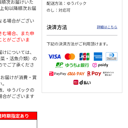
降順次お届けいた
配送方法
ゆうパック
月上旬以降順次お届
のし
対応可
なる場合がござい
「チョ
＜沼津深海プリン工
【冷凍】三國シェフ
＜お中元＞＜ねんり
決済方法
詳細はこちら
ップポ
房＞プレーン・深海
推奨 2種のブリュレ
ん家＞夏限定 ひと
さむ場合、また申
プリンセット
6個セット(クレー
…
くちバーム詰合せ
ことがございま
5.0
（4）
４種
…
下記の決済方法がご利用頂けます。
3,900円
4,320円
3,980円
届けについては、
(送料・税込)
(送料・税込)
(送料・税込)
野菜・活魚介類）の
のでご了承くださ
、お届けが消費・賞
い。
数、ゆうパックの
場合がございます
達時期指定あり