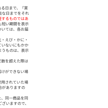
れる日まで、「賞
能な日までをそれ
証するものではあ
も短い期間を表示
ついては、各お届
生・えび・かに・
ていないにもかか
まうものは、表示
定数を超えた際は
。
届けができない場
使用されていた場
合がありますの
た、同一商品を同
ございますので、