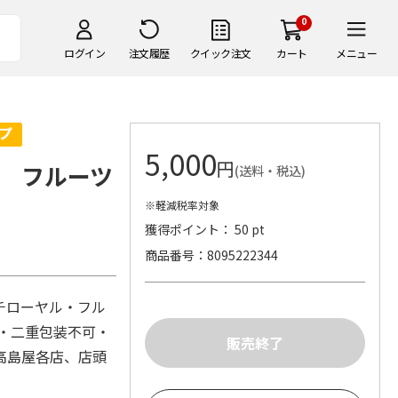
0
ログイン
注文履歴
クイック注文
カート
メニュー
5,000
円
 フルーツ
(送料・税込)
※軽減税率対象
獲得ポイント： 50 pt
商品番号
8095222344
チローヤル・フル
可・二重包装不可・
高島屋各店、店頭