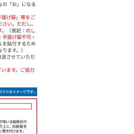
なの「お」になる
手提げ袋」等をご
ださい。ただし、
す。
（表記：
のし
・手提げ袋不可・
ルを貼付するため
なります。）
発送させていただ
ています。ご協力