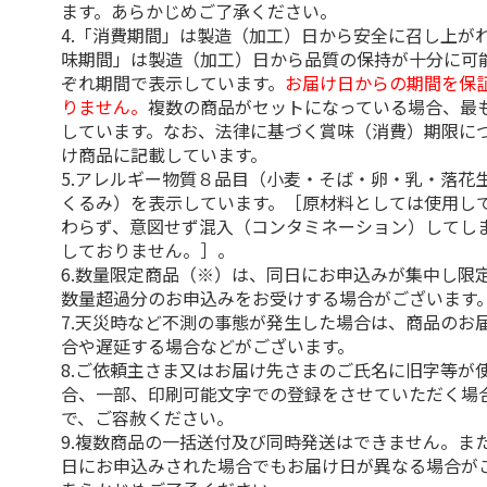
ます。あらかじめご了承ください。
4.「消費期間」は製造（加工）日から安全に召し上が
味期間」は製造（加工）日から品質の保持が十分に可
ぞれ期間で表示しています。
お届け日からの期間を保
りません。
複数の商品がセットになっている場合、最
しています。なお、法律に基づく賞味（消費）期限に
け商品に記載しています。
5.アレルギー物質８品目（小麦・そば・卵・乳・落花
くるみ）を表示しています。［原材料としては使用し
わらず、意図せず混入（コンタミネーション）してし
しておりません。］。
6.数量限定商品（※）は、同日にお申込みが集中し限
数量超過分のお申込みをお受けする場合がございます
7.天災時など不測の事態が発生した場合は、商品のお
合や遅延する場合などがございます。
8.ご依頼主さま又はお届け先さまのご氏名に旧字等が
合、一部、印刷可能文字での登録をさせていただく場
で、ご容赦ください。
9.複数商品の一括送付及び同時発送はできません。ま
日にお申込みされた場合でもお届け日が異なる場合が