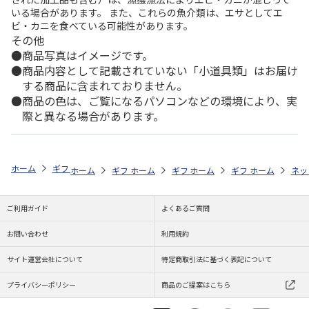
いる場合があります。 また、これらの魚介類は、エサとしてエ
ビ・カニを食べている可能性があります。
その他
商品写真はイメージです。
商品内容として記載されていない「小道具類」はお届け
する商品に含まれておりません。
商品の色は、ご覧になるパソコンなどの環境により、実
際と異なる場合があります。
ホーム
ギフトストア
お中元・夏ギフト特集 2026
お菓子・スイーツ
ホーム
ギフトストア
ホーム
ギフトストア
お中元・夏ギフト特集 2026
ホーム
ギフトストア
お中元・夏ギフト特集
ホーム
ネッ
お
お
ご利用ガイド
よくあるご質問
お問い合わせ
利用規約
サイト運営会社について
特定商取引法に基づく表記について
プライバシーポリシー
商品のご提案はこちら