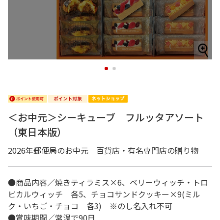
1
2
＜お中元＞シーキューブ フルッタアソート
（東日本版）
2026年郵便局のお中元 百貨店・有名専門店の贈り物
●商品内容／焼きティラミス×6、ベリーウィッチ・トロ
ピカルウィッチ 各5、チョコサンドクッキー×9(ミル
ク・いちご・チョコ 各3) ※のし名入れ不可
●賞味期間／常温で90日