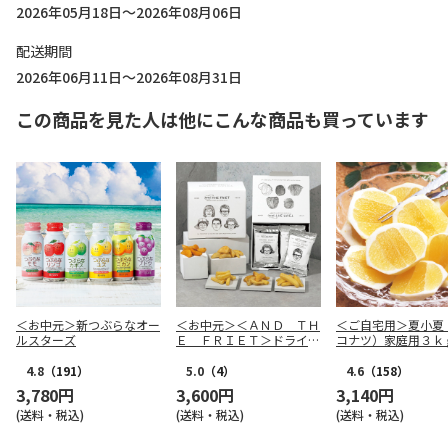
2026年05月18日～2026年08月06日
配送期間
2026年06月11日～2026年08月31日
この商品を見た人は他にこんな商品も買っています
＜お中元＞新つぶらなオー
＜お中元＞＜ＡＮＤ ＴＨ
＜ご自宅用＞夏小夏
ルスターズ
Ｅ ＦＲＩＥＴ＞ドライフ
コナツ）家庭用３ｋ
リット５種１０個詰合せ
4.8
（191）
5.0
（4）
4.6
（158）
3,780円
3,600円
3,140円
(送料・税込)
(送料・税込)
(送料・税込)