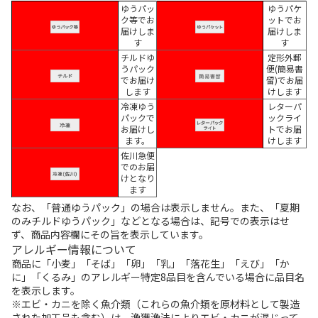
ゆうパッ
ゆうパケ
ク等でお
ットでお
届けしま
届けしま
す
す
チルドゆ
定形外郵
うパック
便(簡易書
でお届け
留)でお届
します
けします
冷凍ゆう
レターパ
パックで
ックライ
お届けし
トでお届
ます。
けします
佐川急便
でのお届
けとなり
ます
なお、「普通ゆうパック」の場合は表示しません。また、「夏期
のみチルドゆうパック」などとなる場合は、記号での表示はせ
ず、商品内容欄にその旨を表示しています。
アレルギー情報について
商品に「小麦」「そば」「卵」「乳」「落花生」「えび」「か
に」「くるみ」のアレルギー特定8品目を含んでいる場合に品目名
を表示します。
※エビ・カニを除く魚介類（これらの魚介類を原材料として製造
された加工品も含む）は、漁獲漁法によりエビ・カニが混じって