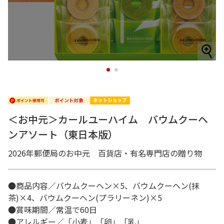
1
2
＜お中元＞カールユーハイム バウムクーヘ
ンアソート（東日本版）
2026年郵便局のお中元 百貨店・有名専門店の贈り物
●商品内容／バウムクーヘン×5、バウムクーヘン(抹
茶)×4、バウムクーヘン(プラリーネン)×5
●賞味期間／常温で60日
●アレルギー／「小麦」「卵」「乳」