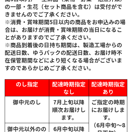
の一部・生花（セット商品を含む）は受付がで
きませんのでご了承ください。
※消費・賞味期間5日以内の商品をお申込みの場
合は、お届けが消費・賞味期限の当日になるこ
とがありますのでご了承ください。
※商品到着後の日持ち期間は、製造工場からの
配送日数、ゆうパックの配送日数、お届け時不
在保管期間などにより短くなる場合がございま
すのであらかじめご了承ください。
のし指定
配達時期指定
配達時期指定
なし
あり
御中元のし
7月上旬以降
ご指定の時期
順次
お届けし
にお届けしま
ます。
す。
（6月中旬～8
御中元以外のの
6月中旬以降