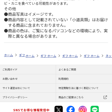
ビ・カニを食べている可能性があります。
その他
商品写真はイメージです。
商品内容として記載されていない「小道具類」はお届け
する商品に含まれておりません。
商品の色は、ご覧になるパソコンなどの環境により、実
際と異なる場合があります。
ホーム
ギフトストア
お中元・夏ギフト特集 2026
お菓子・スイーツ
ホーム
ギフトストア
ホーム
ギフトストア
お中元・夏ギフト特集 2026
ホーム
ギフトストア
お中元・夏ギフト特集
ホーム
ネッ
お
お
ご利用ガイド
よくあるご質問
お問い合わせ
利用規約
サイト運営会社について
特定商取引法に基づく表記について
プライバシーポリシー
商品のご提案はこちら
SNSでお得な情報発信中