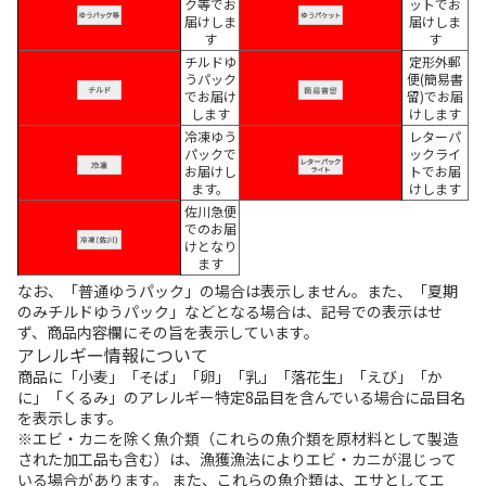
ク等でお
ットでお
届けしま
届けしま
す
す
チルドゆ
定形外郵
うパック
便(簡易書
でお届け
留)でお届
します
けします
冷凍ゆう
レターパ
パックで
ックライ
お届けし
トでお届
ます。
けします
佐川急便
でのお届
けとなり
ます
なお、「普通ゆうパック」の場合は表示しません。また、「夏期
のみチルドゆうパック」などとなる場合は、記号での表示はせ
ず、商品内容欄にその旨を表示しています。
アレルギー情報について
商品に「小麦」「そば」「卵」「乳」「落花生」「えび」「か
に」「くるみ」のアレルギー特定8品目を含んでいる場合に品目名
を表示します。
※エビ・カニを除く魚介類（これらの魚介類を原材料として製造
された加工品も含む）は、漁獲漁法によりエビ・カニが混じって
いる場合があります。 また、これらの魚介類は、エサとしてエ