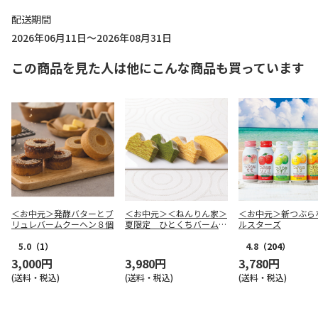
配送期間
2026年06月11日～2026年08月31日
この商品を見た人は他にこんな商品も買っています
＜お中元＞発酵バターとブ
＜お中元＞＜ねんりん家＞
＜お中元＞新つぶら
リュレバームクーヘン８個
夏限定 ひとくちバーム詰
ルスターズ
合せ ４種１０個入
5.0
（1）
4.8
（204）
3,000円
3,980円
3,780円
(送料・税込)
(送料・税込)
(送料・税込)