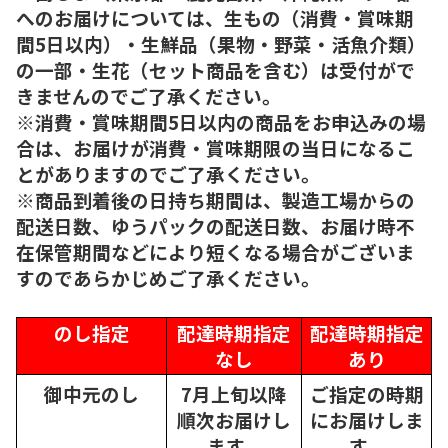
へのお届けについては、生もの（消費・賞味期
間5日以内）・生鮮品（果物・野菜・活魚介類）
の一部・生花（セット商品を含む）は受付がで
きませんのでご了承ください。
※消費・賞味期間5日以内の商品をお申込みの場
合は、お届けが消費・賞味期限の当日になるこ
とがありますのでご了承ください。
※商品到着後の日持ち期間は、製造工場からの
配送日数、ゆうパックの配送日数、お届け時不
在保管期間などにより短くなる場合がございま
すのであらかじめご了承ください。
のし指定
配達時期指定
配達時期指定
なし
あり
御中元のし
7月上旬以降
ご指定の時期
順次
お届けし
にお届けしま
ます。
す。