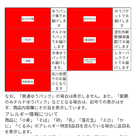
ゆうパッ
ゆうパケ
ク等でお
ットでお
届けしま
届けしま
す
す
チルドゆ
定形外郵
うパック
便(簡易書
でお届け
留)でお届
します
けします
冷凍ゆう
レターパ
パックで
ックライ
お届けし
トでお届
ます。
けします
佐川急便
でのお届
けとなり
ます
なお、「普通ゆうパック」の場合は表示しません。また、「夏期
のみチルドゆうパック」などとなる場合は、記号での表示はせ
ず、商品内容欄にその旨を表示しています。
アレルギー情報について
商品に「小麦」「そば」「卵」「乳」「落花生」「えび」「か
に」「くるみ」のアレルギー特定8品目を含んでいる場合に品目名
を表示します。