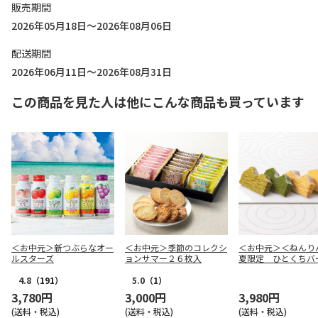
販売期間
2026年05月18日～2026年08月06日
配送期間
2026年06月11日～2026年08月31日
この商品を見た人は他にこんな商品も買っています
＜お中元＞新つぶらなオー
＜お中元＞季節のコレクシ
＜お中元＞＜ねんり
ルスターズ
ョンサマー２６枚入
夏限定 ひとくちバ
合せ ４種１０個入
4.8
（191）
5.0
（1）
3,780円
3,000円
3,980円
(送料・税込)
(送料・税込)
(送料・税込)