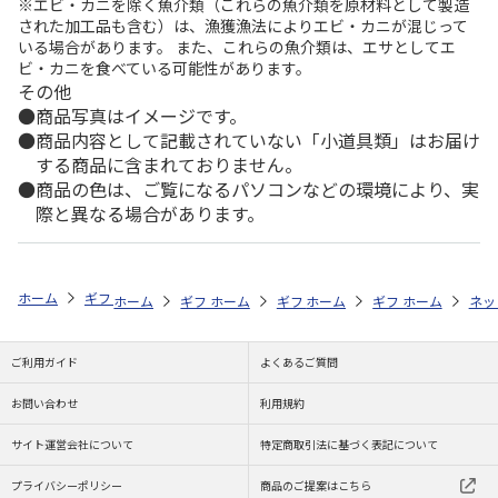
※エビ・カニを除く魚介類（これらの魚介類を原材料として製造
された加工品も含む）は、漁獲漁法によりエビ・カニが混じって
いる場合があります。 また、これらの魚介類は、エサとしてエ
ビ・カニを食べている可能性があります。
その他
商品写真はイメージです。
商品内容として記載されていない「小道具類」はお届け
する商品に含まれておりません。
商品の色は、ご覧になるパソコンなどの環境により、実
際と異なる場合があります。
ホーム
ギフトストア
お中元・夏ギフト特集 2026
お菓子・スイーツ
ホーム
ギフトストア
ホーム
ギフトストア
お中元・夏ギフト特集 2026
ホーム
ギフトストア
お中元・夏ギフト特集
ホーム
ネッ
お
お
ご利用ガイド
よくあるご質問
お問い合わせ
利用規約
サイト運営会社について
特定商取引法に基づく表記について
プライバシーポリシー
商品のご提案はこちら