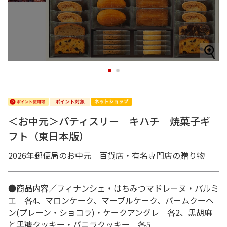
1
2
＜お中元＞パティスリー キハチ 焼菓子ギ
フト（東日本版）
2026年郵便局のお中元 百貨店・有名専門店の贈り物
●商品内容／フィナンシェ・はちみつマドレーヌ・パルミ
エ 各4、マロンケーク、マーブルケーク、バームクーヘ
ン(プレーン・ショコラ)・ケークアングレ 各2、黒胡麻
と黒糖クッキー・バニラクッキー 各5