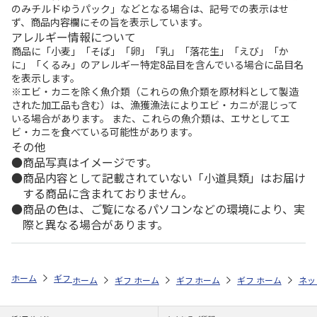
のみチルドゆうパック」などとなる場合は、記号での表示はせ
ず、商品内容欄にその旨を表示しています。
アレルギー情報について
商品に「小麦」「そば」「卵」「乳」「落花生」「えび」「か
に」「くるみ」のアレルギー特定8品目を含んでいる場合に品目名
を表示します。
※エビ・カニを除く魚介類（これらの魚介類を原材料として製造
された加工品も含む）は、漁獲漁法によりエビ・カニが混じって
いる場合があります。 また、これらの魚介類は、エサとしてエ
ビ・カニを食べている可能性があります。
その他
商品写真はイメージです。
商品内容として記載されていない「小道具類」はお届け
する商品に含まれておりません。
商品の色は、ご覧になるパソコンなどの環境により、実
際と異なる場合があります。
ホーム
ギフトストア
お中元・夏ギフト特集 2026
お菓子・スイーツ
ホーム
ギフトストア
ホーム
ギフトストア
お中元・夏ギフト特集 2026
ホーム
ギフトストア
お中元・夏ギフト特集
ホーム
ネッ
お
お