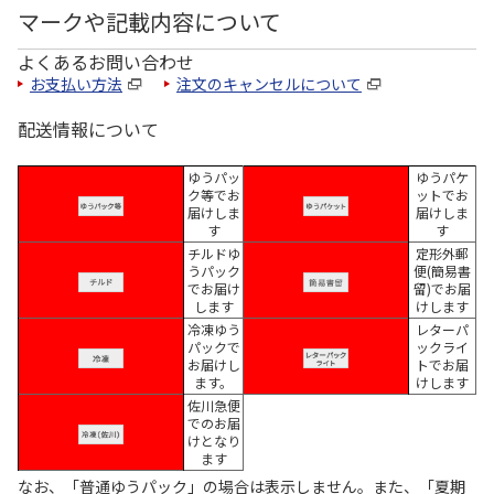
マークや記載内容について
よくあるお問い合わせ
お支払い方法
注文のキャンセルについて
配送情報について
ゆうパッ
ゆうパケ
ク等でお
ットでお
届けしま
届けしま
す
す
チルドゆ
定形外郵
うパック
便(簡易書
でお届け
留)でお届
します
けします
冷凍ゆう
レターパ
パックで
ックライ
お届けし
トでお届
ます。
けします
佐川急便
でのお届
けとなり
ます
なお、「普通ゆうパック」の場合は表示しません。また、「夏期