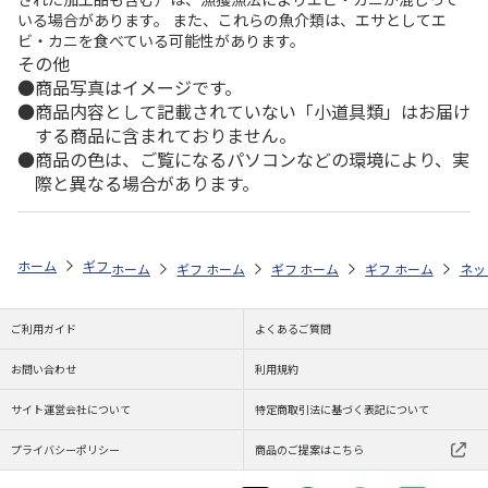
いる場合があります。 また、これらの魚介類は、エサとしてエ
ビ・カニを食べている可能性があります。
その他
商品写真はイメージです。
商品内容として記載されていない「小道具類」はお届け
する商品に含まれておりません。
商品の色は、ご覧になるパソコンなどの環境により、実
際と異なる場合があります。
ホーム
ギフトストア
お中元・夏ギフト特集 2026
お菓子・スイーツ
ホーム
ギフトストア
ホーム
ギフトストア
お中元・夏ギフト特集 2026
ホーム
ギフトストア
お中元・夏ギフト特集
ホーム
ネッ
お
お
ご利用ガイド
よくあるご質問
お問い合わせ
利用規約
サイト運営会社について
特定商取引法に基づく表記について
プライバシーポリシー
商品のご提案はこちら