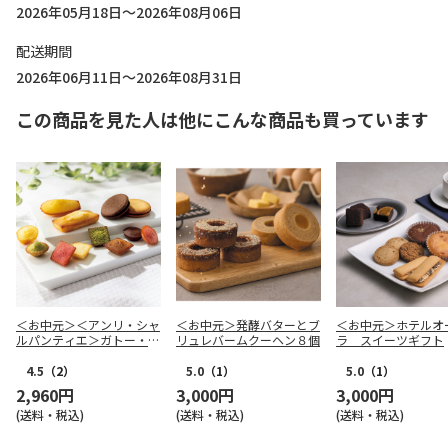
2026年05月18日～2026年08月06日
配送期間
2026年06月11日～2026年08月31日
この商品を見た人は他にこんな商品も買っています
＜お中元＞＜アンリ・シャ
＜お中元＞発酵バターとブ
＜お中元＞ホテルオ
ルパンティエ＞ガトー・キ
リュレバームクーヘン８個
ラ スイーツギフト
ュイ・アソート Ｍボック
ス
4.5
（2）
5.0
（1）
5.0
（1）
2,960円
3,000円
3,000円
(送料・税込)
(送料・税込)
(送料・税込)