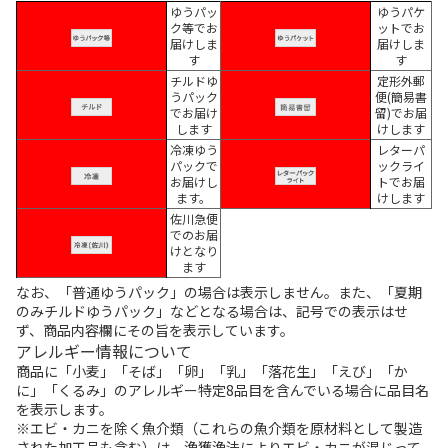
ゆうパッ
ゆうパケ
ク等でお
ットでお
届けしま
届けしま
す
す
チルドゆ
定形外郵
うパック
便(簡易書
でお届け
留)でお届
します
けします
冷凍ゆう
レターパ
パックで
ックライ
お届けし
トでお届
ます。
けします
佐川急便
でのお届
けとなり
ます
なお、「普通ゆうパック」の場合は表示しません。また、「夏期
のみチルドゆうパック」などとなる場合は、記号での表示はせ
ず、商品内容欄にその旨を表示しています。
アレルギー情報について
商品に「小麦」「そば」「卵」「乳」「落花生」「えび」「か
に」「くるみ」のアレルギー特定8品目を含んでいる場合に品目名
を表示します。
※エビ・カニを除く魚介類（これらの魚介類を原材料として製造
された加工品も含む）は、漁獲漁法によりエビ・カニが混じって