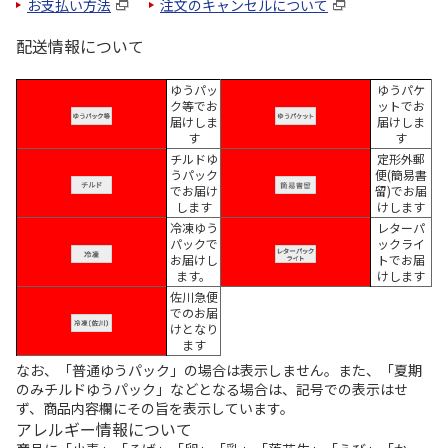
お支払い方法
注文のキャンセルについて
配送情報について
ゆうパッ
ゆうパケ
ク等でお
ットでお
届けしま
届けしま
す
す
チルドゆ
定形外郵
うパック
便(簡易書
でお届け
留)でお届
します
けします
冷凍ゆう
レターパ
パックで
ックライ
お届けし
トでお届
ます。
けします
佐川急便
でのお届
けとなり
ます
なお、「普通ゆうパック」の場合は表示しません。また、「夏期
のみチルドゆうパック」などとなる場合は、記号での表示はせ
ず、商品内容欄にその旨を表示しています。
アレルギー情報について