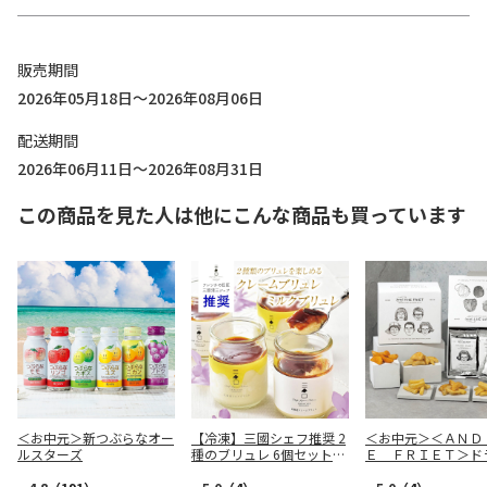
販売期間
2026年05月18日～2026年08月06日
配送期間
2026年06月11日～2026年08月31日
この商品を見た人は他にこんな商品も買っています
＜お中元＞新つぶらなオー
【冷凍】三國シェフ推奨 2
＜お中元＞＜ＡＮＤ
ルスターズ
種のブリュレ 6個セット
Ｅ ＦＲＩＥＴ＞ド
(クレームブリュレ/ミルク
リット５種１０個詰
ブリュレ)