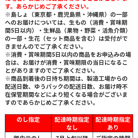
す。あらかじめご了承ください。
※島しょ（東京都・鹿児島県・沖縄県）の一部
へのお届けについては、生もの（消費・賞味期
間5日以内）・生鮮品（果物・野菜・活魚介類）
の一部・生花（セット商品を含む）は受付がで
きませんのでご了承ください。
※消費・賞味期間5日以内の商品をお申込みの場
合は、お届けが消費・賞味期限の当日になるこ
とがありますのでご了承ください。
※商品到着後の日持ち期間は、製造工場からの
配送日数、ゆうパックの配送日数、お届け時不
在保管期間などにより短くなる場合がございま
すのであらかじめご了承ください。
のし指定
配達時期指定
配達時期指定
なし
あり
御中元のし
7月上旬以降
ご指定の時期