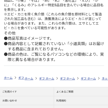
商品に「小麦」「そば」「卵」「乳」「落花生」「えび」「か
に」「くるみ」のアレルギー特定8品目を含んでいる場合に品目名
を表示します。
※エビ・カニを除く魚介類（これらの魚介類を原材料として製造
された加工品も含む）は、漁獲漁法によりエビ・カニが混じって
いる場合があります。 また、これらの魚介類は、エサとしてエ
ビ・カニを食べている可能性があります。
その他
商品写真はイメージです。
商品内容として記載されていない「小道具類」はお届け
する商品に含まれておりません。
商品の色は、ご覧になるパソコンなどの環境により、実
際と異なる場合があります。
ホーム
ギフトストア
お中元・夏ギフト特集 2026
お菓子・スイーツ
ホーム
ギフトストア
ホーム
ギフトストア
お中元・夏ギフト特集 2026
ホーム
ギフトストア
お中元・夏ギフト特集
ホーム
ネッ
お
お
ご利用ガイド
よくあるご質問
お問い合わせ
利用規約