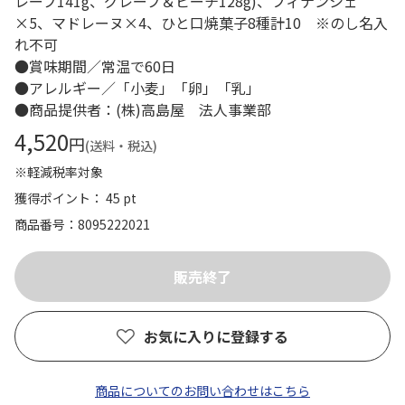
レープ141g、グレープ＆ピーチ128g)、フィナンシェ
×5、マドレーヌ×4、ひと口焼菓子8種計10 ※のし名入
れ不可
●賞味期間／常温で60日
●アレルギー／「小麦」「卵」「乳」
●商品提供者：(株)高島屋 法人事業部
4,520
円
(送料・税込)
※軽減税率対象
獲得ポイント： 45 pt
商品番号
8095222021
お気に入りに登録する
商品についてのお問い合わせはこちら