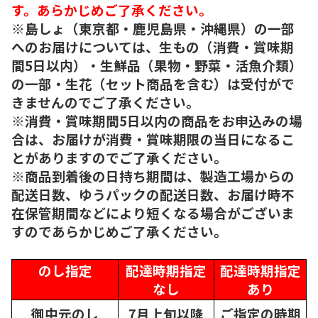
す。あらかじめご了承ください。
※島しょ（東京都・鹿児島県・沖縄県）の一部
へのお届けについては、生もの（消費・賞味期
間5日以内）・生鮮品（果物・野菜・活魚介類）
の一部・生花（セット商品を含む）は受付がで
きませんのでご了承ください。
※消費・賞味期間5日以内の商品をお申込みの場
合は、お届けが消費・賞味期限の当日になるこ
とがありますのでご了承ください。
※商品到着後の日持ち期間は、製造工場からの
配送日数、ゆうパックの配送日数、お届け時不
在保管期間などにより短くなる場合がございま
すのであらかじめご了承ください。
のし指定
配達時期指定
配達時期指定
なし
あり
御中元のし
7月上旬以降
ご指定の時期