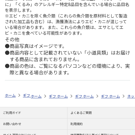
に」「くるみ」のアレルギー特定8品目を含んでいる場合に品目名
を表示します。
※エビ・カニを除く魚介類（これらの魚介類を原材料として製造
された加工品も含む）は、漁獲漁法によりエビ・カニが混じって
いる場合があります。 また、これらの魚介類は、エサとしてエ
ビ・カニを食べている可能性があります。
その他
商品写真はイメージです。
商品内容として記載されていない「小道具類」はお届け
する商品に含まれておりません。
商品の色は、ご覧になるパソコンなどの環境により、実
際と異なる場合があります。
ホーム
ギフトストア
お中元・夏ギフト特集 2026
ハム・お肉
＜
ホーム
ギフトストア
ホーム
ギフトストア
お中元・夏ギフト特集 2026
ホーム
ギフトストア
お中元・夏ギフト特集
ホーム
ネッ
お
ハ
ご利用ガイド
よくあるご質問
お問い合わせ
利用規約
サイト運営会社について
特定商取引法に基づく表記について