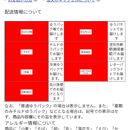
配送情報について
ゆうパッ
ゆうパケ
ク等でお
ットでお
届けしま
届けしま
す
す
チルドゆ
定形外郵
うパック
便(簡易書
でお届け
留)でお届
します
けします
冷凍ゆう
レターパ
パックで
ックライ
お届けし
トでお届
ます。
けします
佐川急便
でのお届
けとなり
ます
なお、「普通ゆうパック」の場合は表示しません。また、「夏期
のみチルドゆうパック」などとなる場合は、記号での表示はせ
ず、商品内容欄にその旨を表示しています。
アレルギー情報について
商品に「小麦」「そば」「卵」「乳」「落花生」「えび」「か