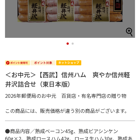
1
2
＜お中元＞【西武】信州ハム 爽やか信州軽
井沢詰合せ（東日本版）
2026年郵便局のお中元 百貨店・有名専門店の贈り物
この商品には、販売価格が違う別の商品がございます。
●商品内容／熟成ベーコン45g、熟成ビアシンケン
60g×2、熟成ロースハム42g、ロース生ハム30g、熟成あ