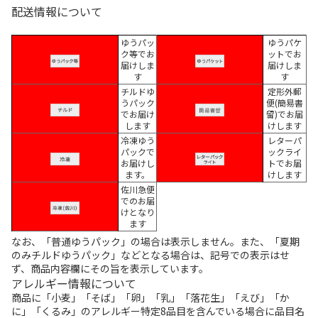
配送情報について
ゆうパッ
ゆうパケ
ク等でお
ットでお
届けしま
届けしま
す
す
チルドゆ
定形外郵
うパック
便(簡易書
でお届け
留)でお届
します
けします
冷凍ゆう
レターパ
パックで
ックライ
お届けし
トでお届
ます。
けします
佐川急便
でのお届
けとなり
ます
なお、「普通ゆうパック」の場合は表示しません。また、「夏期
のみチルドゆうパック」などとなる場合は、記号での表示はせ
ず、商品内容欄にその旨を表示しています。
アレルギー情報について
商品に「小麦」「そば」「卵」「乳」「落花生」「えび」「か
に」「くるみ」のアレルギー特定8品目を含んでいる場合に品目名