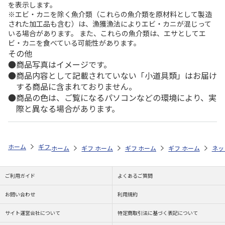
を表示します。
※エビ・カニを除く魚介類（これらの魚介類を原材料として製造
された加工品も含む）は、漁獲漁法によりエビ・カニが混じって
いる場合があります。 また、これらの魚介類は、エサとしてエ
ビ・カニを食べている可能性があります。
その他
商品写真はイメージです。
商品内容として記載されていない「小道具類」はお届け
する商品に含まれておりません。
商品の色は、ご覧になるパソコンなどの環境により、実
際と異なる場合があります。
ホーム
ギフトストア
お中元・夏ギフト特集 2026
ハム・お肉
＜
ホーム
ギフトストア
ホーム
ギフトストア
お中元・夏ギフト特集 2026
ホーム
ギフトストア
お中元・夏ギフト特集
ホーム
ネッ
お
ハ
ご利用ガイド
よくあるご質問
お問い合わせ
利用規約
サイト運営会社について
特定商取引法に基づく表記について