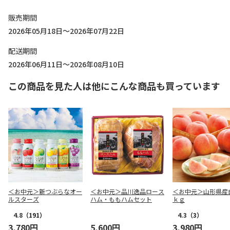
販売期間
2026年05月18日～2026年07月22日
配送期間
2026年06月11日～2026年08月10日
この商品を見た人は他にこんな商品も買っています
＜お中元＞新つぶらなオー
＜お中元＞品川逸品ロース
＜お中元＞山形県産
ルスターズ
ハム・ももハムセット
ｋｇ
4.8
（191）
4.3
（3）
3,780円
5,600円
3,980円