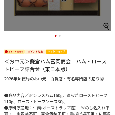
1
2
＜お中元＞鎌倉ハム富岡商会 ハム・ロース
トビーフ詰合せ（東日本版）
2026年郵便局のお中元 百貨店・有名専門店の贈り物
●商品内容／ボンレスハム160g、直火焼ローストビーフ
110g、ローストビーフソース30g
●原料原産地：牛肉(オーストラリア産) ※のし名入れ不
可・二重包装不可・完全包装不可・手提げ袋不可・仏事包