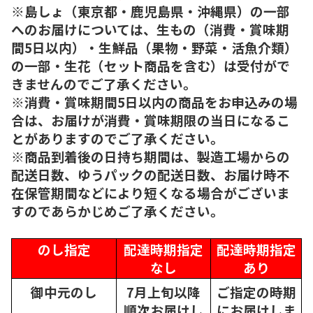
※島しょ（東京都・鹿児島県・沖縄県）の一部
へのお届けについては、生もの（消費・賞味期
間5日以内）・生鮮品（果物・野菜・活魚介類）
の一部・生花（セット商品を含む）は受付がで
きませんのでご了承ください。
※消費・賞味期間5日以内の商品をお申込みの場
合は、お届けが消費・賞味期限の当日になるこ
とがありますのでご了承ください。
※商品到着後の日持ち期間は、製造工場からの
配送日数、ゆうパックの配送日数、お届け時不
在保管期間などにより短くなる場合がございま
すのであらかじめご了承ください。
のし指定
配達時期指定
配達時期指定
なし
あり
御中元のし
7月上旬以降
ご指定の時期
順次
お届けし
にお届けしま