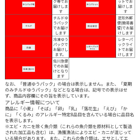
ク等でお
ットでお
届けしま
届けしま
す
す
チルドゆ
定形外郵
うパック
便(簡易書
でお届け
留)でお届
します
けします
冷凍ゆう
レターパ
パックで
ックライ
お届けし
トでお届
ます。
けします
佐川急便
でのお届
けとなり
ます
なお、「普通ゆうパック」の場合は表示しません。また、「夏期
のみチルドゆうパック」などとなる場合は、記号での表示はせ
ず、商品内容欄にその旨を表示しています。
アレルギー情報について
商品に「小麦」「そば」「卵」「乳」「落花生」「えび」「か
に」「くるみ」のアレルギー特定8品目を含んでいる場合に品目名
を表示します。
※エビ・カニを除く魚介類（これらの魚介類を原材料として製造
された加工品も含む）は、漁獲漁法によりエビ・カニが混じって
いる場合があります。 また、これらの魚介類は、エサとしてエ