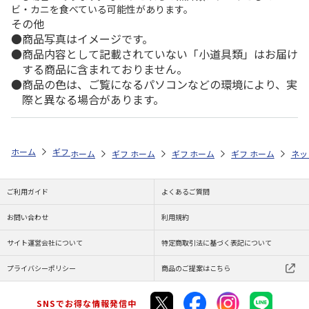
ビ・カニを食べている可能性があります。
その他
商品写真はイメージです。
商品内容として記載されていない「小道具類」はお届け
する商品に含まれておりません。
商品の色は、ご覧になるパソコンなどの環境により、実
際と異なる場合があります。
ホーム
ギフトストア
お中元・夏ギフト特集 2026
ハム・お肉
＜
ホーム
ギフトストア
ホーム
ギフトストア
お中元・夏ギフト特集 2026
ホーム
ギフトストア
お中元・夏ギフト特集
ホーム
ネッ
お
ハ
ご利用ガイド
よくあるご質問
お問い合わせ
利用規約
サイト運営会社について
特定商取引法に基づく表記について
プライバシーポリシー
商品のご提案はこちら
SNSでお得な情報発信中