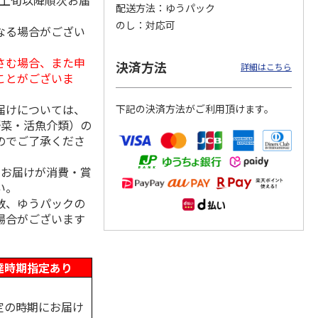
月上旬以降順次お届
配送方法
ゆうパック
のし
対応可
なる場合がござい
さむ場合、また申
冷凍】
＜お中元＞信州地粉
＜博多一番どり＞や
＜お中元＞＜日本の
決済方法
詳細はこちら
×人形
おやき こやき（２
きとりセブン７種詰
極み＞鯖缶セット
ことがございま
和牛の
５個）
合せ
5.0
（1）
届けについては、
下記の決済方法がご利用頂けます。
3,800円
4,320円
4,650円
野菜・活魚介類）の
(送料・税込)
(送料・税込)
(送料・税込)
のでご了承くださ
、お届けが消費・賞
い。
数、ゆうパックの
場合がございます
達時期指定あり
定の時期にお届け