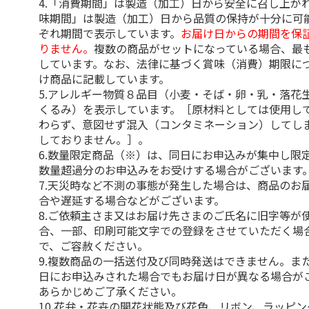
4.「消費期間」は製造（加工）日から安全に召し上が
味期間」は製造（加工）日から品質の保持が十分に可
ぞれ期間で表示しています。
お届け日からの期間を保
りません。
複数の商品がセットになっている場合、最
しています。なお、法律に基づく賞味（消費）期限に
け商品に記載しています。
5.アレルギー物質８品目（小麦・そば・卵・乳・落花
くるみ）を表示しています。［原材料としては使用し
わらず、意図せず混入（コンタミネーション）してし
しておりません。］。
6.数量限定商品（※）は、同日にお申込みが集中し限
数量超過分のお申込みをお受けする場合がございます
7.天災時など不測の事態が発生した場合は、商品のお
合や遅延する場合などがございます。
8.ご依頼主さま又はお届け先さまのご氏名に旧字等が
合、一部、印刷可能文字での登録をさせていただく場
で、ご容赦ください。
9.複数商品の一括送付及び同時発送はできません。ま
日にお申込みされた場合でもお届け日が異なる場合が
あらかじめご了承ください。
10.花弁・花卉の開花状態及び花色、リボン、ラッピ