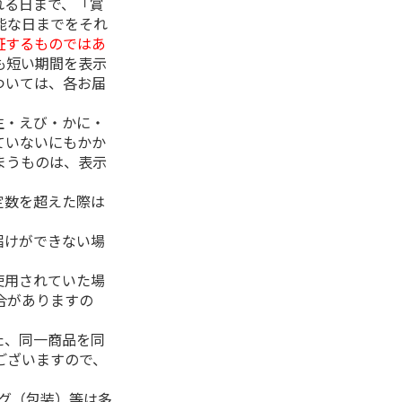
れる日まで、「賞
能な日までをそれ
証するものではあ
も短い期間を表示
ついては、各お届
生・えび・かに・
ていないにもかか
まうものは、表示
定数を超えた際は
。
届けができない場
使用されていた場
合がありますの
た、同一商品を同
ございますので、
ング（包装）等は多