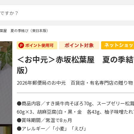
葉屋 夏の季結び（東日本版）
＜お中元＞赤坂松葉屋 夏の季結
版）
2026年郵便局のお中元 百貨店・有名専門店の贈り物
●商品内容／すき焼牛肉そぼろ70g、スープゼリー松
60g×3、胡麻豆腐(白・黒・金 各43g、柚子味噌たれ
●賞味期間／常温で8ヵ月
●アレルギー／「小麦」「えび」