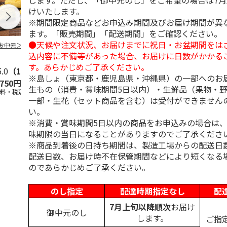
します。ただし、「御中元のし」をご希望の場合は7
けいたします。
※期間限定商品などお申込み期間及びお届け期間が異
ます。「販売期間」「配送期間」をご確認ください。
●天候や注文状況、お届けまでに祝日・お盆期間をは
お中元＞３種詰合
柿安本店 極松阪牛
【冷凍】大阪お好み
＜お中元＞【
しぐれ煮詰合せ
焼き人気店の味比べ
＜おこわ米八
込内容に不備等があった場合、お届けに日数がかかる
EM29
セット
町今半＞黒毛
す。あらかじめご了承ください。
5.0
（1）
すき
5.0
…
（1）
※島しょ（東京都・鹿児島県・沖縄県）の一部へのお
,750円
4,012円
4,300円
4,320円
生もの（消費・賞味期間5日以内）・生鮮品（果物・
送料・税込)
(送料・税込)
(送料・税込)
(送料・税込)
一部・生花（セット商品を含む）は受付ができません
い。
※消費・賞味期間5日以内の商品をお申込みの場合は
味期限の当日になることがありますのでご了承くださ
※商品到着後の日持ち期間は、製造工場からの配送日
配送日数、お届け時不在保管期間などにより短くなる
のであらかじめご了承ください。
のし指定
配達時期指定なし
配
7月上旬以降順次
お届け
御中元のし
します。
ご指