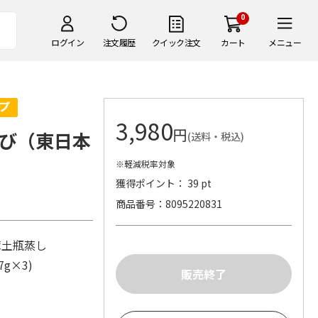
0
ログイン
注文履歴
クイック注文
カート
メニュー
3,980
円
び（東日本
(送料・税込)
※軽減税率対象
獲得ポイント： 39 pt
商品番号
8095220831
茸土瓶蒸し
7g×3)