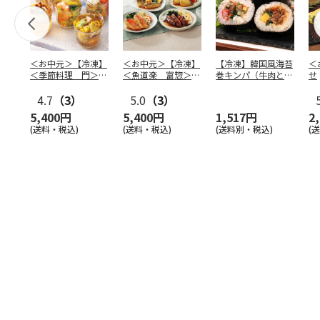
＜お中元＞【冷凍】
＜お中元＞【冷凍】
【冷凍】韓国風海苔
＜
＜季節料理 門＞京
＜魚道楽 富惣＞レ
巻キンパ（牛肉と野
せ
の涼風ゼリー寄せ
ンジで簡単！骨とり
菜ナムル）F
4.7
（3）
煮魚
5.0
…
（3）
5,400円
5,400円
1,517円
2
(送料・税込)
(送料・税込)
(送料別・税込)
(