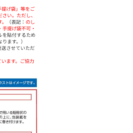
手提げ袋」等をご
ださい。ただし、
す。
（表記：
のし
・手提げ袋不可・
ルを貼付するため
なります。）
発送させていただ
ています。ご協力