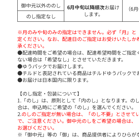
御中元以外ののし
6月中旬以降順次
お届け
（6
します。
のし指定なし
※月のみや旬のみの指定はできません。必ず「月」と
定ください。なお、配達日のご指定はお受けいたしか
承ください。
●配達時間をご希望の場合は、配達希望時間をご指定
ない場合は「希望なし」とさせていただきます。
●ゆうパックでお届けします。
●チルドと表記されている商品はチルドゆうパックで
●お届けは日本国内に限ります。
【のし指定・包装について】
1.「のし」は、原則として「内のし」となります。の
合は、申込時にご希望の「のし」を選んでください。
2.
のしのご指定が無い場合は、「のし不要」とさせて
で、ご注意ください。御中元のしをご希望の場合は、
お選びください。
※「御中元」等の「御」は、商品提供者によりひらが