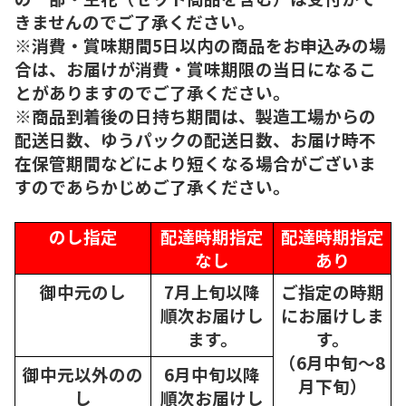
きませんのでご了承ください。
※消費・賞味期間5日以内の商品をお申込みの場
合は、お届けが消費・賞味期限の当日になるこ
とがありますのでご了承ください。
※商品到着後の日持ち期間は、製造工場からの
配送日数、ゆうパックの配送日数、お届け時不
在保管期間などにより短くなる場合がございま
すのであらかじめご了承ください。
のし指定
配達時期指定
配達時期指定
なし
あり
御中元のし
7月上旬以降
ご指定の時期
順次
お届けし
にお届けしま
ます。
す。
（6月中旬～8
御中元以外のの
6月中旬以降
月下旬）
し
順次
お届けし