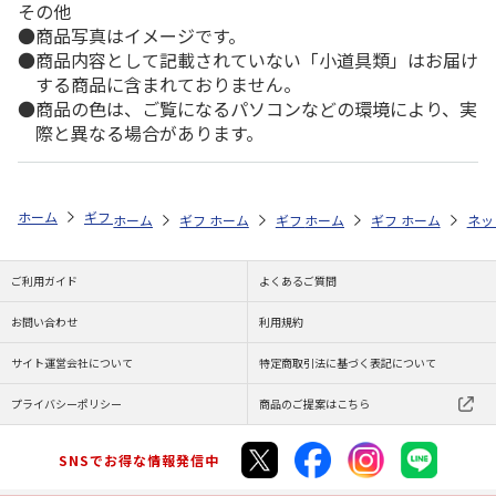
その他
商品写真はイメージです。
商品内容として記載されていない「小道具類」はお届け
する商品に含まれておりません。
商品の色は、ご覧になるパソコンなどの環境により、実
際と異なる場合があります。
ホーム
ギフトストア
お中元・夏ギフト特集 2026
そうめん・麺類
ホーム
ギフトストア
ホーム
ギフトストア
お中元・夏ギフト特集 2026
ホーム
ギフトストア
お中元・夏ギフト特集
ホーム
ネッ
お
そ
ご利用ガイド
よくあるご質問
お問い合わせ
利用規約
サイト運営会社について
特定商取引法に基づく表記について
プライバシーポリシー
商品のご提案はこちら
SNSでお得な情報発信中