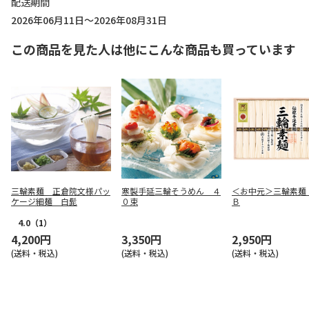
配送期間
2026年06月11日～2026年08月31日
この商品を見た人は他にこんな商品も買っています
三輪素麺 正倉院文様パッ
寒製手延三輪そうめん ４
＜お中元＞三輪素
ケージ細麺 白髭
０束
Ｂ
4.0
（1）
4,200円
3,350円
2,950円
(送料・税込)
(送料・税込)
(送料・税込)