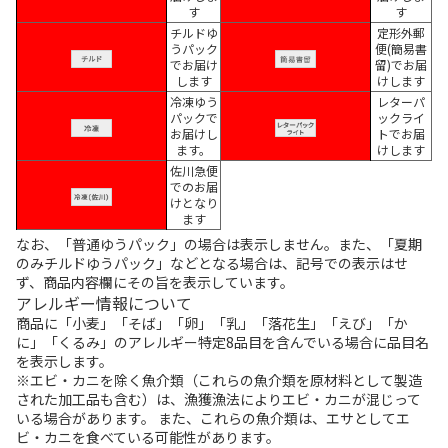
す
す
チルドゆ
定形外郵
うパック
便(簡易書
でお届け
留)でお届
します
けします
冷凍ゆう
レターパ
パックで
ックライ
お届けし
トでお届
ます。
けします
佐川急便
でのお届
けとなり
ます
なお、「普通ゆうパック」の場合は表示しません。また、「夏期
のみチルドゆうパック」などとなる場合は、記号での表示はせ
ず、商品内容欄にその旨を表示しています。
アレルギー情報について
商品に「小麦」「そば」「卵」「乳」「落花生」「えび」「か
に」「くるみ」のアレルギー特定8品目を含んでいる場合に品目名
を表示します。
※エビ・カニを除く魚介類（これらの魚介類を原材料として製造
された加工品も含む）は、漁獲漁法によりエビ・カニが混じって
いる場合があります。 また、これらの魚介類は、エサとしてエ
ビ・カニを食べている可能性があります。