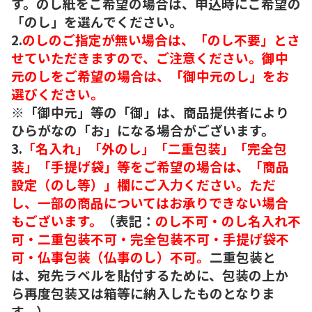
す。のし紙をご希望の場合は、申込時にご希望の
「のし」を選んでください。
2.
のしのご指定が無い場合は、「のし不要」とさ
せていただきますので、ご注意ください。御中
元のしをご希望の場合は、「御中元のし」をお
選びください。
※「御中元」等の「御」は、商品提供者により
ひらがなの「お」になる場合がございます。
3.
「名入れ」「外のし」「二重包装」「完全包
装」「手提げ袋」等をご希望の場合は、「商品
設定（のし等）」欄にご入力ください。ただ
し、一部の商品についてはお承りできない場合
もございます。
（表記：
のし不可・のし名入れ不
可・二重包装不可・完全包装不可・手提げ袋不
可・仏事包装（仏事のし）不可。
二重包装と
は、宛先ラベルを貼付するために、包装の上か
ら再度包装又は箱等に納入したものとなりま
す。）