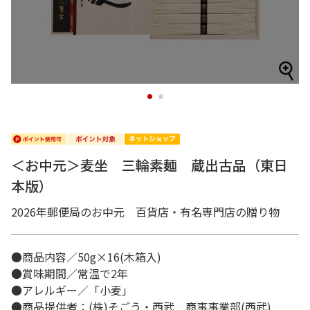
1
2
＜お中元＞麦坐 三輪素麺 蔵出古品（東日
本版）
2026年郵便局のお中元 百貨店・有名専門店の贈り物
●商品内容／50g×16(木箱入)
●賞味期間／常温で2年
●アレルギー／「小麦」
●商品提供者：(株)そごう・西武 商事事業部(西武)