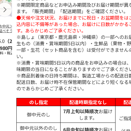
※期間限定商品などお申込み期間及びお届け期間が異
ます。「販売期間」「配送期間」をご確認ください。
●天候や注文状況、お届けまでに祝日・お盆期間をは
込内容に不備等があった場合、お届けに日数がかかる
お中元＞「金賞」
＜お中元＞三輪 夏
＜お中元＞手延素
＜お中元＞手
す。あらかじめご了承ください。
延べそうめん１０
越そうめん祭り（東
麺 揖保乃糸 金
めん 揖保乃
（東日本版）
日本版）
帯 熟成麺（東日本
級品（東日本
※島しょ（東京都・鹿児島県・沖縄県）の一部へのお
5.0
（2）
5.0
（2）
版）
4.0
（1）
生もの（消費・賞味期間5日以内）・生鮮品（果物・
,980円
2,100円
3,980円
3,150円
一部・生花（セット商品を含む）は受付ができません
送料・税込)
(送料・税込)
(送料・税込)
(送料・税込)
い。
※消費・賞味期間5日以内の商品をお申込みの場合は
味期限の当日になることがありますのでご了承くださ
※商品到着後の日持ち期間は、製造工場からの配送日
配送日数、お届け時不在保管期間などにより短くなる
のであらかじめご了承ください。
のし指定
配達時期指定なし
配
7月上旬以降順次
お届け
御中元のし
します。
ご指
御中元以外ののし
6月中旬以降順次
お届け