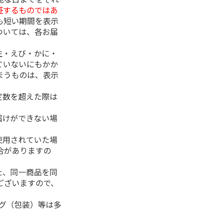
証するものではあ
も短い期間を表示
ついては、各お届
生・えび・かに・
ていないにもかか
まうものは、表示
定数を超えた際は
。
届けができない場
使用されていた場
合がありますの
た、同一商品を同
ございますので、
ング（包装）等は多