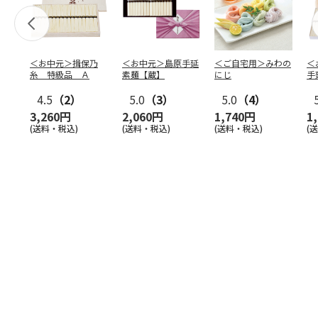
＜お中元＞揖保乃
＜お中元＞島原手延
＜ご自宅用＞みわの
＜
糸 特級品 Ａ
素麺【蔵】
にじ
手
束
4.5
（2）
5.0
（3）
5.0
（4）
3,260円
2,060円
1,740円
1
(送料・税込)
(送料・税込)
(送料・税込)
(