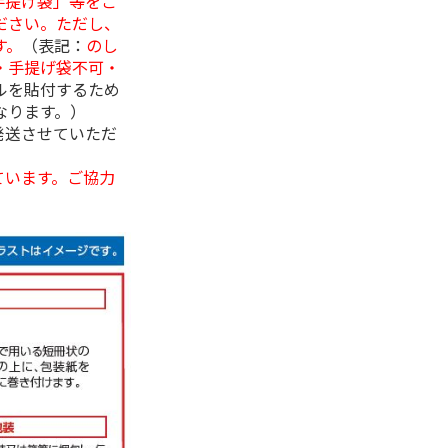
手提げ袋」等をご
ださい。ただし、
す。
（表記：
のし
・手提げ袋不可・
ルを貼付するため
なります。）
発送させていただ
ています。ご協力