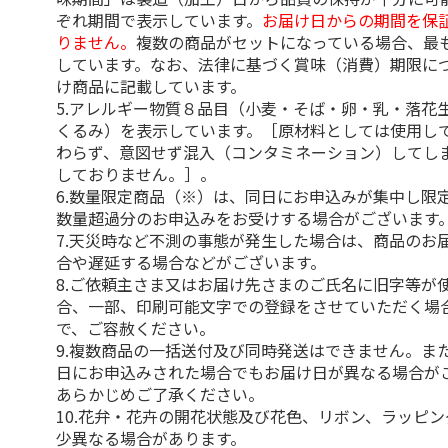
ぞれ期間で表示しています。
お届け日からの期間を保
りません。
複数の商品がセットになっている場合、最
しています。なお、法律に基づく賞味（消費）期限に
け商品に記載しています。
5.アレルギー物質８品目（小麦・そば・卵・乳・落花
くるみ）を表示しています。［原材料としては使用し
わらず、意図せず混入（コンタミネーション）してし
しておりません。］。
6.数量限定商品（※）は、同日にお申込みが集中し限
数量超過分のお申込みをお受けする場合がございます
7.天災時など不測の事態が発生した場合は、商品のお
合や遅延する場合などがございます。
8.ご依頼主さま又はお届け先さまのご氏名に旧字等が
合、一部、印刷可能文字での登録をさせていただく場
で、ご容赦ください。
9.複数商品の一括送付及び同時発送はできません。ま
日にお申込みされた場合でもお届け日が異なる場合が
あらかじめご了承ください。
10.花弁・花卉の開花状態及び花色、リボン、ラッピ
少異なる場合があります。