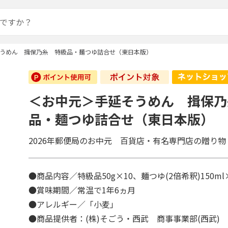
うめん 揖保乃糸 特級品・麺つゆ詰合せ（東日本版）
＜お中元＞手延そうめん 揖保乃
品・麺つゆ詰合せ（東日本版）
2026年郵便局のお中元 百貨店・有名専門店の贈り物
●商品内容／特級品50g×10、麺つゆ(2倍希釈)150m
●賞味期間／常温で1年6ヵ月
●アレルギー／「小麦」
●商品提供者：(株)そごう・西武 商事事業部(西武)