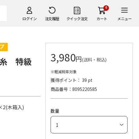
0
ログイン
注文履歴
クイック注文
カート
メニュー
3,980
円
糸 特級
(送料・税込)
※軽減税率対象
獲得ポイント： 39 pt
商品番号
8095220585
l×2(木箱入)
数量