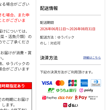
なる場合がござい
配送情報
さむ場合、また申
ことがございま
延そう
＜お中元＞手延素
＜お中元＞池利 夏
＜ご自宅用＞島原手
配送期間
糸 特
麺 揖保乃糸 金
野菜を使った三輪素
延素麺２箱・黒ごま
2026年06月11日～2026年08月31日
版）
帯 熟成麺（東日本
麺（東日本版）
麺１箱詰合せ
届けについては、
版）
5.0
（1）
5.0
（2）
4.5
（2）
野菜・活魚介類）の
配送方法
ゆうパック
5,980円
2,360円
1,730円
のでご了承くださ
のし
対応可
(送料・税込)
(送料・税込)
(送料・税込)
、お届けが消費・賞
決済方法
い。
詳細はこちら
数、ゆうパックの
場合がございます
下記の決済方法がご利用頂けます。
達時期指定あり
定の時期にお届け
します。