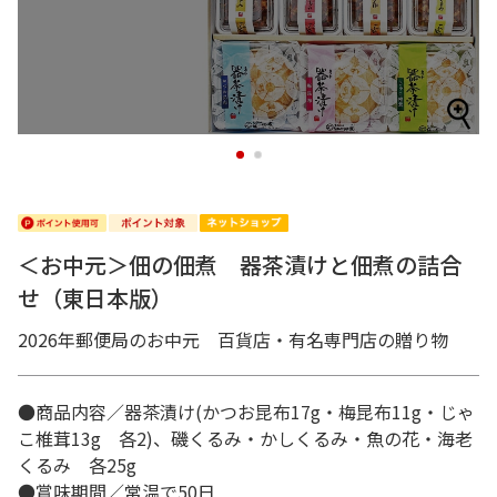
1
2
＜お中元＞佃の佃煮 器茶漬けと佃煮の詰合
せ（東日本版）
2026年郵便局のお中元 百貨店・有名専門店の贈り物
●商品内容／器茶漬け(かつお昆布17g・梅昆布11g・じゃ
こ椎茸13g 各2)、磯くるみ・かしくるみ・魚の花・海老
くるみ 各25g
●賞味期間／常温で50日