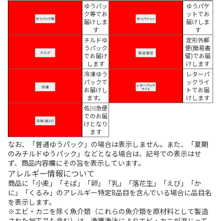
ゆうパッ
ゆうパケ
ク等でお
ットでお
届けしま
届けしま
す
す
チルドゆ
定形外郵
うパック
便(簡易書
でお届け
留)でお届
します
けします
冷凍ゆう
レターパ
パックで
ックライ
お届けし
トでお届
ます。
けします
佐川急便
でのお届
けとなり
ます
なお、「普通ゆうパック」の場合は表示しません。また、「夏期
のみチルドゆうパック」などとなる場合は、記号での表示はせ
ず、商品内容欄にその旨を表示しています。
アレルギー情報について
商品に「小麦」「そば」「卵」「乳」「落花生」「えび」「か
に」「くるみ」のアレルギー特定8品目を含んでいる場合に品目名
を表示します。
※エビ・カニを除く魚介類（これらの魚介類を原材料として製造
された加工品も含む）は、漁獲漁法によりエビ・カニが混じって