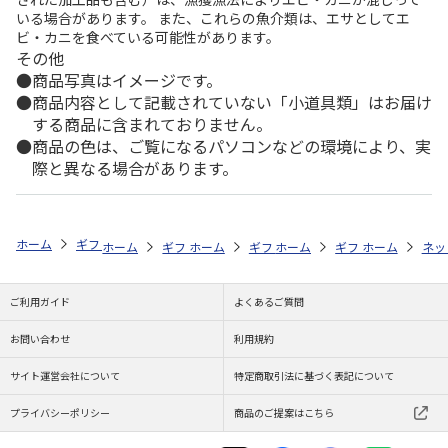
いる場合があります。 また、これらの魚介類は、エサとしてエ
ビ・カニを食べている可能性があります。
その他
商品写真はイメージです。
商品内容として記載されていない「小道具類」はお届け
する商品に含まれておりません。
商品の色は、ご覧になるパソコンなどの環境により、実
際と異なる場合があります。
ホーム
ギフトストア
お中元・夏ギフト特集 2026
おつまみ・お惣菜
ホーム
ギフトストア
ホーム
ギフトストア
お中元・夏ギフト特集 2026
ホーム
ギフトストア
お中元・夏ギフト特集
ホーム
ネッ
お
お
ご利用ガイド
よくあるご質問
お問い合わせ
利用規約
サイト運営会社について
特定商取引法に基づく表記について
プライバシーポリシー
商品のご提案はこちら