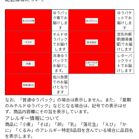
ゆうパッ
ゆうパケ
ク等でお
ットでお
届けしま
届けしま
す
す
チルドゆ
定形外郵
うパック
便(簡易書
でお届け
留)でお届
します
けします
冷凍ゆう
レターパ
パックで
ックライ
お届けし
トでお届
ます。
けします
佐川急便
でのお届
けとなり
ます
なお、「普通ゆうパック」の場合は表示しません。また、「夏期
のみチルドゆうパック」などとなる場合は、記号での表示はせ
ず、商品内容欄にその旨を表示しています。
アレルギー情報について
商品に「小麦」「そば」「卵」「乳」「落花生」「えび」「か
に」「くるみ」のアレルギー特定8品目を含んでいる場合に品目名
を表示します。