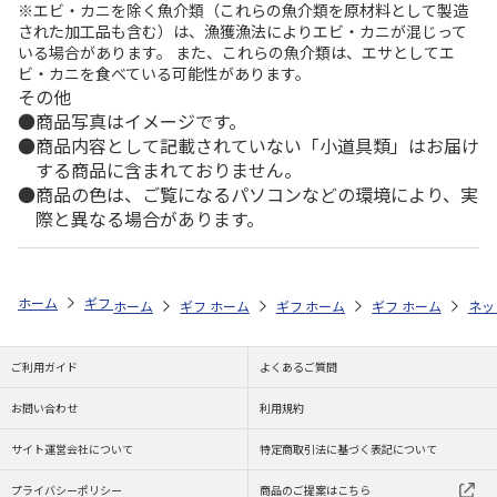
※エビ・カニを除く魚介類（これらの魚介類を原材料として製造
された加工品も含む）は、漁獲漁法によりエビ・カニが混じって
いる場合があります。 また、これらの魚介類は、エサとしてエ
ビ・カニを食べている可能性があります。
その他
商品写真はイメージです。
商品内容として記載されていない「小道具類」はお届け
する商品に含まれておりません。
商品の色は、ご覧になるパソコンなどの環境により、実
際と異なる場合があります。
ホーム
ギフトストア
お中元・夏ギフト特集 2026
ドリンク
＜お
ホーム
ギフトストア
ホーム
ギフトストア
お中元・夏ギフト特集 2026
ホーム
ギフトストア
お中元・夏ギフト特集
ホーム
ネッ
お
ド
ご利用ガイド
よくあるご質問
お問い合わせ
利用規約
サイト運営会社について
特定商取引法に基づく表記について
プライバシーポリシー
商品のご提案はこちら