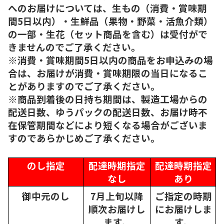
へのお届けについては、生もの（消費・賞味期
間5日以内）・生鮮品（果物・野菜・活魚介類）
の一部・生花（セット商品を含む）は受付がで
きませんのでご了承ください。
※消費・賞味期間5日以内の商品をお申込みの場
合は、お届けが消費・賞味期限の当日になるこ
とがありますのでご了承ください。
※商品到着後の日持ち期間は、製造工場からの
配送日数、ゆうパックの配送日数、お届け時不
在保管期間などにより短くなる場合がございま
すのであらかじめご了承ください。
のし指定
配達時期指定
配達時期指定
なし
あり
御中元のし
7月上旬以降
ご指定の時期
順次
お届けし
にお届けしま
ます。
す。