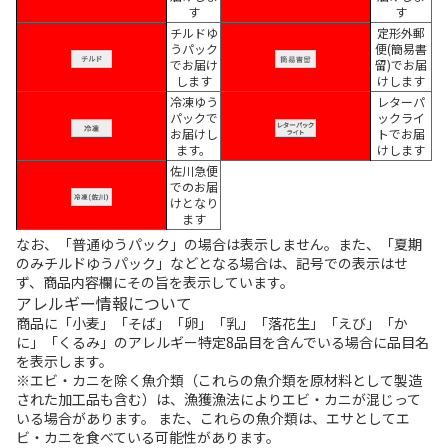
す
す
チルドゆ
定形外郵
うパック
便(簡易書
でお届け
留)でお届
します
けします
冷凍ゆう
レターパ
パックで
ックライ
お届けし
トでお届
ます。
けします
佐川急便
でのお届
けとなり
ます
なお、「普通ゆうパック」の場合は表示しません。また、「夏期
のみチルドゆうパック」などとなる場合は、記号での表示はせ
ず、商品内容欄にその旨を表示しています。
アレルギー情報について
商品に「小麦」「そば」「卵」「乳」「落花生」「えび」「か
に」「くるみ」のアレルギー特定8品目を含んでいる場合に品目名
を表示します。
※エビ・カニを除く魚介類（これらの魚介類を原材料として製造
された加工品も含む）は、漁獲漁法によりエビ・カニが混じって
いる場合があります。 また、これらの魚介類は、エサとしてエ
ビ・カニを食べている可能性があります。