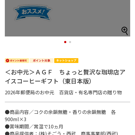
1
2
＜お中元＞ＡＧＦ ちょっと贅沢な珈琲店ア
イスコーヒーギフト（東日本版）
2026年郵便局のお中元 百貨店・有名専門店の贈り物
●商品内容／コクの余韻無糖・香りの余韻無糖 各
900ml×3
●賞味期間／常温で10ヵ月
●商品提供者：(株)そごう・西武 商事事業部(西武)