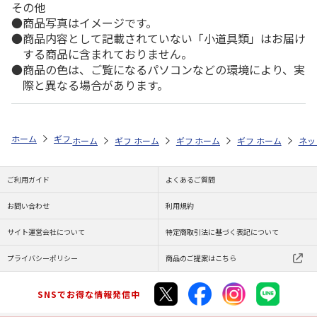
その他
商品写真はイメージです。
商品内容として記載されていない「小道具類」はお届け
する商品に含まれておりません。
商品の色は、ご覧になるパソコンなどの環境により、実
際と異なる場合があります。
ホーム
ギフトストア
お中元・夏ギフト特集 2026
ドリンク
＜お
ホーム
ギフトストア
ホーム
ギフトストア
お中元・夏ギフト特集 2026
ホーム
ギフトストア
お中元・夏ギフト特集
ホーム
ネッ
お
ド
ご利用ガイド
よくあるご質問
お問い合わせ
利用規約
サイト運営会社について
特定商取引法に基づく表記について
プライバシーポリシー
商品のご提案はこちら
SNSでお得な情報発信中