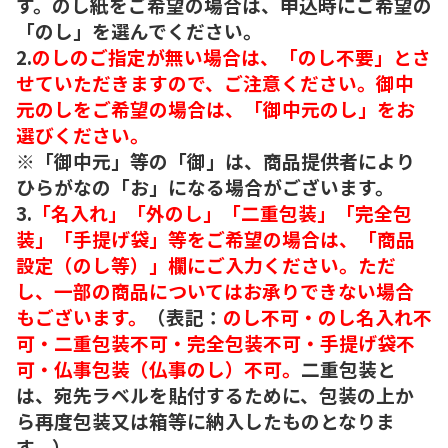
す。のし紙をご希望の場合は、申込時にご希望の
「のし」を選んでください。
2.
のしのご指定が無い場合は、「のし不要」とさ
せていただきますので、ご注意ください。御中
元のしをご希望の場合は、「御中元のし」をお
選びください。
※「御中元」等の「御」は、商品提供者により
ひらがなの「お」になる場合がございます。
3.
「名入れ」「外のし」「二重包装」「完全包
装」「手提げ袋」等をご希望の場合は、「商品
設定（のし等）」欄にご入力ください。ただ
し、一部の商品についてはお承りできない場合
もございます。
（表記：
のし不可・のし名入れ不
可・二重包装不可・完全包装不可・手提げ袋不
可・仏事包装（仏事のし）不可。
二重包装と
は、宛先ラベルを貼付するために、包装の上か
ら再度包装又は箱等に納入したものとなりま
す。）