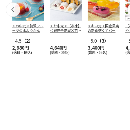
＜お中元＞贅沢フル
＜お中元＞【冷凍】
＜お中元＞国産果実
【
ーツの水ようかん
＜銀座千疋屋×花園
の新食感くずバー
や
万頭＞フルーツ大福
本
4.5
（2）
＆ど
…
5.0
（3）
2,980円
4,640円
3,400円
4
(送料・税込)
(送料・税込)
(送料・税込)
(