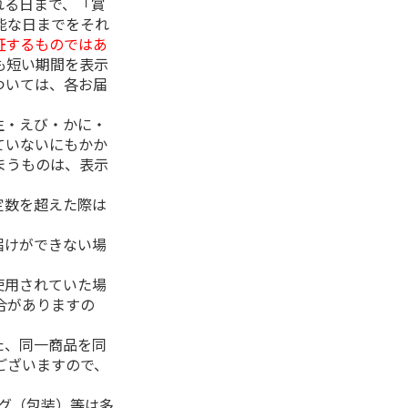
れる日まで、「賞
能な日までをそれ
証するものではあ
も短い期間を表示
ついては、各お届
生・えび・かに・
ていないにもかか
まうものは、表示
定数を超えた際は
。
届けができない場
使用されていた場
合がありますの
た、同一商品を同
ございますので、
ング（包装）等は多