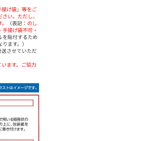
手提げ袋」等をご
ださい。ただし、
す。
（表記：
のし
・手提げ袋不可・
ルを貼付するため
なります。）
発送させていただ
ています。ご協力