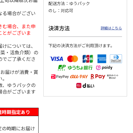
月上旬以降順次お届
配送方法
ゆうパック
のし
対応可
なる場合がござい
さむ場合、また申
ななこ
＜お中元＞ななこ
金澤小町 KMC-15Ｒ
＜お中元＞洋風おこ
決済方法
詳細はこちら
夏
しチュララ
ことがございま
4.5
（2）
4.8
（4）
5.0
（4）
届けについては、
下記の決済方法がご利用頂けます。
2,160円
2,380円
3,300円
野菜・活魚介類）の
(送料・税込)
(送料・税込)
(送料・税込)
のでご了承くださ
、お届けが消費・賞
い。
数、ゆうパックの
場合がございます
達時期指定あり
定の時期にお届け