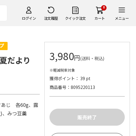
0
ログイン
注文履歴
クイック注文
カート
メニュー
3,980
円
夏だより
(送料・税込)
※軽減税率対象
獲得ポイント： 39 pt
商品番号
8095220113
あじ 各60g、露
g)、みつ豆羹