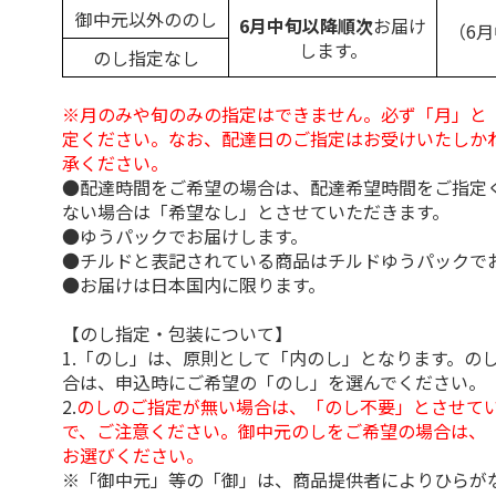
御中元以外ののし
6月中旬以降順次
お届け
（6
します。
のし指定なし
※月のみや旬のみの指定はできません。必ず「月」と
定ください。なお、配達日のご指定はお受けいたしか
承ください。
●配達時間をご希望の場合は、配達希望時間をご指定
ない場合は「希望なし」とさせていただきます。
●ゆうパックでお届けします。
●チルドと表記されている商品はチルドゆうパックで
●お届けは日本国内に限ります。
【のし指定・包装について】
1.「のし」は、原則として「内のし」となります。の
合は、申込時にご希望の「のし」を選んでください。
2.
のしのご指定が無い場合は、「のし不要」とさせて
で、ご注意ください。御中元のしをご希望の場合は、
お選びください。
※「御中元」等の「御」は、商品提供者によりひらが