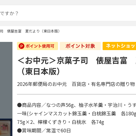
司 俵屋吉富 夏だより（東日本版）
＜お中元＞京菓子司 俵屋吉富 
（東日本版）
2026年郵便局のお中元 百貨店・有名専門店の贈り物
●商品内容／なつの声56g、柚子水羊羹・宇治川・うす
一味(シャインマスカット錦玉羹・白桃錦玉羹 各180
75g×2、檸檬くずきり・白桃氷 各74g
●賞味期間／常温で60日