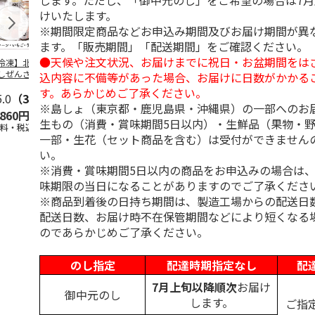
します。ただし、「御中元のし」をご希望の場合は7
けいたします。
※期間限定商品などお申込み期間及びお届け期間が異
ます。「販売期間」「配送期間」をご確認ください。
●天候や注文状況、お届けまでに祝日・お盆期間をは
冷凍】北海道 冷
＜お中元＞東京あん
＜お中元＞江戸日本
＜お中元＞
しぜんざい 3種6
バターパンケーキ６
橋よもぎ草餅１６個
夏
込内容に不備等があった場合、お届けに日数がかかる
セット
個入
入
す。あらかじめご了承ください。
5.0
（3）
4.0
（1）
4.0
（1）
※島しょ（東京都・鹿児島県・沖縄県）の一部へのお
,860円
2,300円
2,000円
3,240円
生もの（消費・賞味期間5日以内）・生鮮品（果物・
送料・税込)
(送料・税込)
(送料・税込)
(送料・税込)
一部・生花（セット商品を含む）は受付ができません
い。
※消費・賞味期間5日以内の商品をお申込みの場合は
味期限の当日になることがありますのでご了承くださ
※商品到着後の日持ち期間は、製造工場からの配送日
配送日数、お届け時不在保管期間などにより短くなる
のであらかじめご了承ください。
のし指定
配達時期指定なし
配
7月上旬以降順次
お届け
御中元のし
します。
ご指