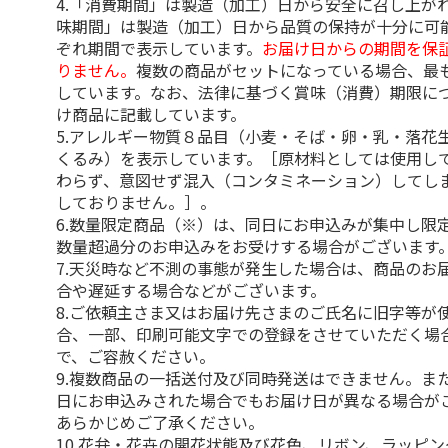
4.「消費期間」は製造（加工）日から安全に召し上が
味期間」は製造（加工）日から品質の保持が十分に可
ぞれ期間で表示しています。
お届け日からの期間を保
りません。
複数の商品がセットになっている場合、最
しています。なお、法律に基づく賞味（消費）期限に
け商品に記載しています。
5.アレルギー物質８品目（小麦・そば・卵・乳・落花
くるみ）を表示しています。［原材料としては使用し
わらず、意図せず混入（コンタミネーション）してし
しておりません。］。
6.数量限定商品（※）は、同日にお申込みが集中し限
数量超過分のお申込みをお受けする場合がございます
7.天災時など不測の事態が発生した場合は、商品のお
合や遅延する場合などがございます。
8.ご依頼主さま又はお届け先さまのご氏名に旧字等が
合、一部、印刷可能文字での登録をさせていただく場
で、ご容赦ください。
9.複数商品の一括送付及び同時発送はできません。ま
日にお申込みされた場合でもお届け日が異なる場合が
あらかじめご了承ください。
10.花弁・花卉の開花状態及び花色、リボン、ラッピ