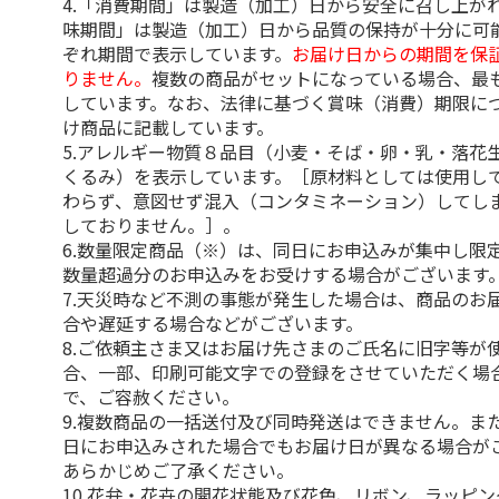
4.「消費期間」は製造（加工）日から安全に召し上が
味期間」は製造（加工）日から品質の保持が十分に可
ぞれ期間で表示しています。
お届け日からの期間を保
りません。
複数の商品がセットになっている場合、最
しています。なお、法律に基づく賞味（消費）期限に
け商品に記載しています。
5.アレルギー物質８品目（小麦・そば・卵・乳・落花
くるみ）を表示しています。［原材料としては使用し
わらず、意図せず混入（コンタミネーション）してし
しておりません。］。
6.数量限定商品（※）は、同日にお申込みが集中し限
数量超過分のお申込みをお受けする場合がございます
7.天災時など不測の事態が発生した場合は、商品のお
合や遅延する場合などがございます。
8.ご依頼主さま又はお届け先さまのご氏名に旧字等が
合、一部、印刷可能文字での登録をさせていただく場
で、ご容赦ください。
9.複数商品の一括送付及び同時発送はできません。ま
日にお申込みされた場合でもお届け日が異なる場合が
あらかじめご了承ください。
10.花弁・花卉の開花状態及び花色、リボン、ラッピ