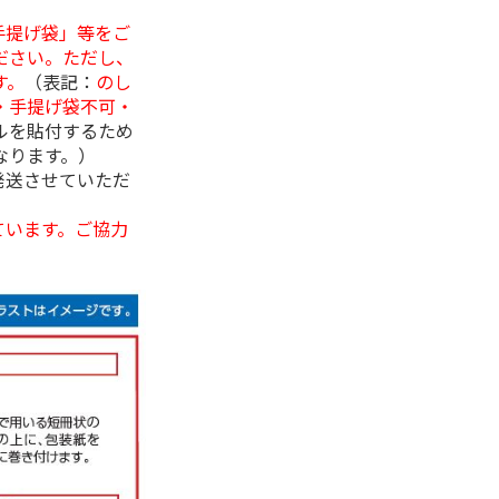
手提げ袋」等をご
ださい。ただし、
す。
（表記：
のし
・手提げ袋不可・
ルを貼付するため
なります。）
発送させていただ
ています。ご協力