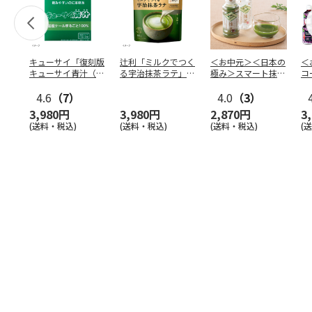
キューサイ「復刻版
辻利「ミルクでつく
＜お中元＞＜日本の
＜
キューサイ青汁（30
る宇治抹茶ラテ」
極み＞スマート抹
コ
本入）」×4箱
80g×12袋
茶 １０本
合
4.6
（7）
4.0
（3）
Ａ
3,980円
3,980円
2,870円
3
(送料・税込)
(送料・税込)
(送料・税込)
(