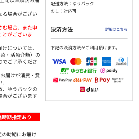
月上旬以降順次お届
配送方法
ゆうパック
のし
対応可
なる場合がござい
さむ場合、また申
汁 １
＜お中元＞＜コカ・
トワイニング「スリ
＜お中元＞＜キーコ
決済方法
詳細はこちら
コーラ＞健康茶詰合
ープ カモミールア
ーヒー＞アイスコー
ことがございま
せ ＣＫＯ－３０Ａ
ップル（機能性表示
ヒー＆ジュース＆ド
食品
…
リン
…
届けについては、
下記の決済方法がご利用頂けます。
3,680円
3,980円
3,480円
野菜・活魚介類）の
(送料・税込)
(送料・税込)
(送料・税込)
のでご了承くださ
、お届けが消費・賞
い。
数、ゆうパックの
場合がございます
達時期指定あり
定の時期にお届け