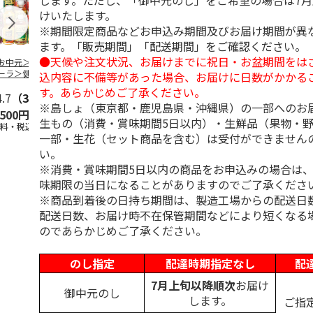
します。ただし、「御中元のし」をご希望の場合は7
けいたします。
※期間限定商品などお申込み期間及びお届け期間が異
ます。「販売期間」「配送期間」をご確認ください。
●天候や注文状況、お届けまでに祝日・お盆期間をは
お中元＞＜コカ・
トワイニング「腸活
＜お中元＞＜山田養
九州産野菜青
ーラ＞健康飲料詰
ミルクティー（機能
蜂場＞ハニードリン
箱
込内容に不備等があった場合、お届けに日数がかかる
せ ＣＫＤ－３０
性表示食品）」7本
クセット（ＨＤ－３
す。あらかじめご了承ください。
4.7
（3）
入×
…
０）
5.0
（1）
4.8
（8）
※島しょ（東京都・鹿児島県・沖縄県）の一部へのお
,500円
3,980円
3,480円
1,880円
生もの（消費・賞味期間5日以内）・生鮮品（果物・
送料・税込)
(送料・税込)
(送料・税込)
(送料・税込)
一部・生花（セット商品を含む）は受付ができません
い。
※消費・賞味期間5日以内の商品をお申込みの場合は
味期限の当日になることがありますのでご了承くださ
※商品到着後の日持ち期間は、製造工場からの配送日
配送日数、お届け時不在保管期間などにより短くなる
のであらかじめご了承ください。
のし指定
配達時期指定なし
配
7月上旬以降順次
お届け
御中元のし
します。
ご指