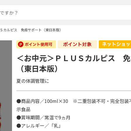
Ｓカルピス 免疫サポート（東日本版）
＜お中元＞ＰＬＵＳカルピス 免
（東日本版）
夏の体調管理に
●商品内容／100ml×30 ※二重包装不可・完全包
示食品
●賞味期間／常温で9ヵ月
●アレルギー／「乳」