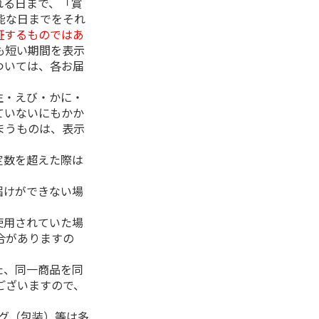
れる日まで、「賞
能な日までをそれ
証するものではあ
も短い期間を表示
ついては、各お届
生・えび・かに・
ていないにもかか
まうものは、表示
定数を超えた際は
。
届けができない場
使用されていた場
合がありますの
た、同一商品を同
ございますので、
ング（包装）等は多