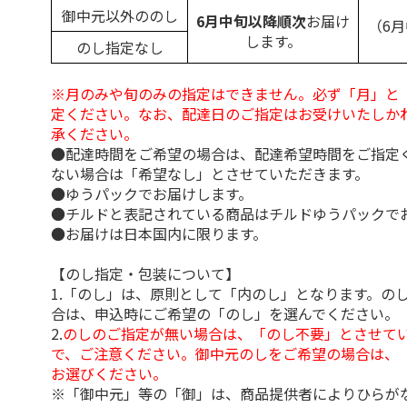
御中元以外ののし
6月中旬以降順次
お届け
（6
します。
のし指定なし
※月のみや旬のみの指定はできません。必ず「月」と
定ください。なお、配達日のご指定はお受けいたしか
承ください。
●配達時間をご希望の場合は、配達希望時間をご指定
ない場合は「希望なし」とさせていただきます。
●ゆうパックでお届けします。
●チルドと表記されている商品はチルドゆうパックで
●お届けは日本国内に限ります。
【のし指定・包装について】
1.「のし」は、原則として「内のし」となります。の
合は、申込時にご希望の「のし」を選んでください。
2.
のしのご指定が無い場合は、「のし不要」とさせて
で、ご注意ください。御中元のしをご希望の場合は、
お選びください。
※「御中元」等の「御」は、商品提供者によりひらが