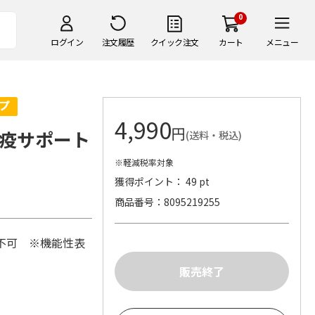
0
ログイン
注文履歴
クイック注文
カート
メニュー
4,990
円
疫サポート
(送料・税込)
※軽減税率対象
獲得ポイント： 49 pt
商品番号
8095219255
装不可 ※機能性表