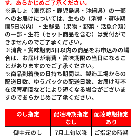
す。あらかじめご了承ください。
※島しょ（東京都・鹿児島県・沖縄県）の一部
へのお届けについては、生もの（消費・賞味期
間5日以内）・生鮮品（果物・野菜・活魚介類）
の一部・生花（セット商品を含む）は受付がで
きませんのでご了承ください。
※消費・賞味期間5日以内の商品をお申込みの場
合は、お届けが消費・賞味期限の当日になるこ
とがありますのでご了承ください。
※商品到着後の日持ち期間は、製造工場からの
配送日数、ゆうパックの配送日数、お届け時不
在保管期間などにより短くなる場合がございま
すのであらかじめご了承ください。
のし指定
配達時期指定
配達時期指定
なし
あり
御中元のし
7月上旬以降
ご指定の時期