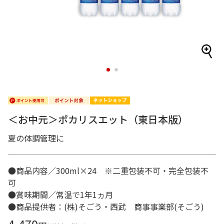
1
2
＜お中元＞ポカリスエット（東日本版）
夏の体調管理に
●商品内容／300ml×24 ※二重包装不可・完全包装不
可
●賞味期間／常温で1年1ヵ月
●商品提供者：(株)そごう・西武 商事事業部(そごう)