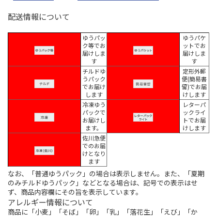
配送情報について
ゆうパッ
ゆうパケ
ク等でお
ットでお
届けしま
届けしま
す
す
チルドゆ
定形外郵
うパック
便(簡易書
でお届け
留)でお届
します
けします
冷凍ゆう
レターパ
パックで
ックライ
お届けし
トでお届
ます。
けします
佐川急便
でのお届
けとなり
ます
なお、「普通ゆうパック」の場合は表示しません。また、「夏期
のみチルドゆうパック」などとなる場合は、記号での表示はせ
ず、商品内容欄にその旨を表示しています。
アレルギー情報について
商品に「小麦」「そば」「卵」「乳」「落花生」「えび」「か