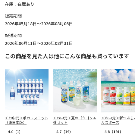
在庫
在庫あり
販売期間
2026年05月18日～2026年08月06日
配送期間
2026年06月11日～2026年08月31日
この商品を見た人は他にこんな商品も買っています
＜お中元＞ポカリスエット
＜お中元＞夏のゴクゴク４
＜お中元＞新つぶら
（東日本版）
種セット
ルスターズ
4.0
（1）
4.7
（19）
4.8
（191）