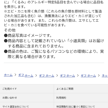
に」「くるみ」のアレルギー特定8品目を含んでいる場合に品目名
を表示します。
※エビ・カニを除く魚介類（これらの魚介類を原材料として製造
された加工品も含む）は、漁獲漁法によりエビ・カニが混じって
いる場合があります。 また、これらの魚介類は、エサとしてエ
ビ・カニを食べている可能性があります。
その他
商品写真はイメージです。
商品内容として記載されていない「小道具類」はお届け
する商品に含まれておりません。
商品の色は、ご覧になるパソコンなどの環境により、実
際と異なる場合があります。
ホーム
ギフトストア
お中元・夏ギフト特集 2026
ドリンク
＜お
ホーム
ギフトストア
ホーム
ギフトストア
お中元・夏ギフト特集 2026
ホーム
ギフトストア
お中元・夏ギフト特集
ホーム
ネッ
お
ド
ご利用ガイド
よくあるご質問
お問い合わせ
利用規約
サイト運営会社について
特定商取引法に基づく表記について