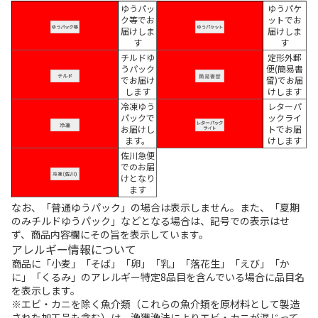
ゆうパッ
ゆうパケ
ク等でお
ットでお
届けしま
届けしま
す
す
チルドゆ
定形外郵
うパック
便(簡易書
でお届け
留)でお届
します
けします
冷凍ゆう
レターパ
パックで
ックライ
お届けし
トでお届
ます。
けします
佐川急便
でのお届
けとなり
ます
なお、「普通ゆうパック」の場合は表示しません。また、「夏期
のみチルドゆうパック」などとなる場合は、記号での表示はせ
ず、商品内容欄にその旨を表示しています。
アレルギー情報について
商品に「小麦」「そば」「卵」「乳」「落花生」「えび」「か
に」「くるみ」のアレルギー特定8品目を含んでいる場合に品目名
を表示します。
※エビ・カニを除く魚介類（これらの魚介類を原材料として製造
された加工品も含む）は、漁獲漁法によりエビ・カニが混じって