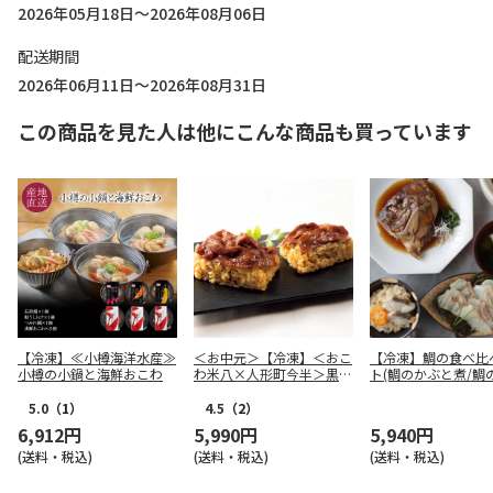
2026年05月18日～2026年08月06日
配送期間
2026年06月11日～2026年08月31日
この商品を見た人は他にこんな商品も買っています
【冷凍】≪小樽海洋水産≫
＜お中元＞【冷凍】＜おこ
【冷凍】鯛の食べ比
小樽の小鍋と海鮮おこわ
わ米八×人形町今半＞黒毛
ト(鯛のかぶと煮/鯛
和牛のすき焼きおこわＢ
〆/鯛めし)
5.0
（1）
4.5
（2）
6,912円
5,990円
5,940円
(送料・税込)
(送料・税込)
(送料・税込)