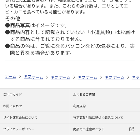
いる場合があります。 また、これらの魚介類は、エサとしてエ
ビ・カニを食べている可能性があります。
その他
商品写真はイメージです。
商品内容として記載されていない「小道具類」はお届け
する商品に含まれておりません。
商品の色は、ご覧になるパソコンなどの環境により、実
際と異なる場合があります。
ホーム
ギフトストア
お中元・夏ギフト特集 2026
おつまみ・お惣菜
ホーム
ギフトストア
ホーム
ギフトストア
お中元・夏ギフト特集 2026
ホーム
ギフトストア
お中元・夏ギフト特集
ホーム
ネッ
お
お
ご利用ガイド
よくあるご質問
お問い合わせ
利用規約
サイト運営会社について
特定商取引法に基づく表記について
プライバシーポリシー
商品のご提案はこちら