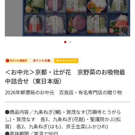
1
2
＜お中元＞京都・辻が花 京野菜のお吸物最
中詰合せ（東日本版）
2026年郵便局のお中元 百貨店・有名専門店の贈り物
●商品内容／九条ねぎ(鯛)・賀茂なす(万願寺とうがら
し)・賀茂なす 各3、九条ねぎ(花麩)・聖護院かぶ(松
茸) 各2、九条ねぎ(はも)、京壬生菜(ふかひれ)
●賞味期間／常温で90日