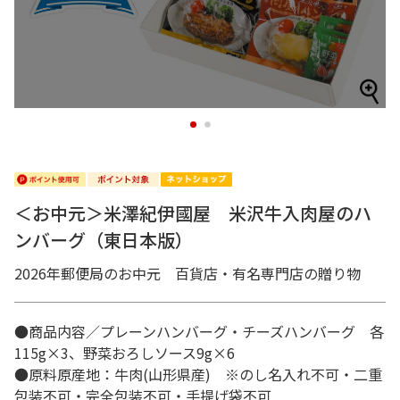
1
2
＜お中元＞米澤紀伊國屋 米沢牛入肉屋のハ
ンバーグ（東日本版）
2026年郵便局のお中元 百貨店・有名専門店の贈り物
●商品内容／プレーンハンバーグ・チーズハンバーグ 各
115g×3、野菜おろしソース9g×6
●原料原産地：牛肉(山形県産) ※のし名入れ不可・二重
包装不可・完全包装不可・手提げ袋不可