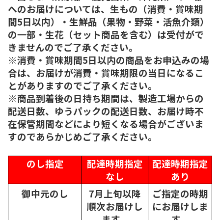
へのお届けについては、生もの（消費・賞味期
間5日以内）・生鮮品（果物・野菜・活魚介類）
の一部・生花（セット商品を含む）は受付がで
きませんのでご了承ください。
※消費・賞味期間5日以内の商品をお申込みの場
合は、お届けが消費・賞味期限の当日になるこ
とがありますのでご了承ください。
※商品到着後の日持ち期間は、製造工場からの
配送日数、ゆうパックの配送日数、お届け時不
在保管期間などにより短くなる場合がございま
すのであらかじめご了承ください。
のし指定
配達時期指定
配達時期指定
なし
あり
御中元のし
7月上旬以降
ご指定の時期
順次
お届けし
にお届けしま
ます。
す。