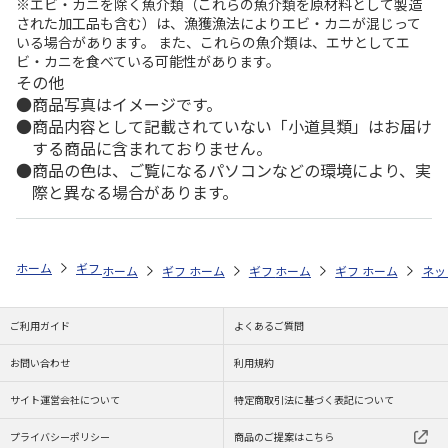
※エビ・カニを除く魚介類（これらの魚介類を原材料として製造
された加工品も含む）は、漁獲漁法によりエビ・カニが混じって
いる場合があります。 また、これらの魚介類は、エサとしてエ
ビ・カニを食べている可能性があります。
その他
商品写真はイメージです。
商品内容として記載されていない「小道具類」はお届け
する商品に含まれておりません。
商品の色は、ご覧になるパソコンなどの環境により、実
際と異なる場合があります。
ホーム
ギフトストア
お中元・夏ギフト特集 2026
ハム・お肉
＜
ホーム
ギフトストア
ホーム
ギフトストア
お中元・夏ギフト特集 2026
ホーム
ギフトストア
お中元・夏ギフト特集
ホーム
ネッ
お
ハ
ご利用ガイド
よくあるご質問
お問い合わせ
利用規約
サイト運営会社について
特定商取引法に基づく表記について
プライバシーポリシー
商品のご提案はこちら