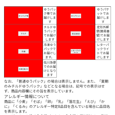
ゆうパッ
ゆうパケ
ク等でお
ットでお
届けしま
届けしま
す
す
チルドゆ
定形外郵
うパック
便(簡易書
でお届け
留)でお届
します
けします
冷凍ゆう
レターパ
パックで
ックライ
お届けし
トでお届
ます。
けします
佐川急便
でのお届
けとなり
ます
なお、「普通ゆうパック」の場合は表示しません。また、「夏期
のみチルドゆうパック」などとなる場合は、記号での表示はせ
ず、商品内容欄にその旨を表示しています。
アレルギー情報について
商品に「小麦」「そば」「卵」「乳」「落花生」「えび」「か
に」「くるみ」のアレルギー特定8品目を含んでいる場合に品目名
を表示します。