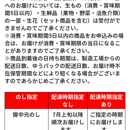
へのお届けについては、生もの（消費・賞味期
間5日以内）・生鮮品（果物・野菜・活魚介類）
の一部・生花（セット商品を含む）は受付がで
きませんのでご了承ください。
※消費・賞味期間5日以内の商品をお申込みの場
合は、お届けが消費・賞味期限の当日になるこ
とがありますのでご了承ください。
※商品到着後の日持ち期間は、製造工場からの
配送日数、ゆうパックの配送日数、お届け時不
在保管期間などにより短くなる場合がございま
すのであらかじめご了承ください。
のし指定
配達時期指定
配達時期指定
なし
あり
御中元のし
7月上旬以降
ご指定の時期
順次
お届けし
にお届けしま
ます。
す。