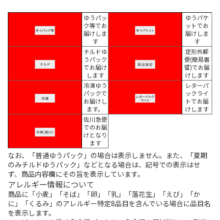
ゆうパッ
ゆうパケ
ク等でお
ットでお
届けしま
届けしま
す
す
チルドゆ
定形外郵
うパック
便(簡易書
でお届け
留)でお届
します
けします
冷凍ゆう
レターパ
パックで
ックライ
お届けし
トでお届
ます。
けします
佐川急便
でのお届
けとなり
ます
なお、「普通ゆうパック」の場合は表示しません。また、「夏期
のみチルドゆうパック」などとなる場合は、記号での表示はせ
ず、商品内容欄にその旨を表示しています。
アレルギー情報について
商品に「小麦」「そば」「卵」「乳」「落花生」「えび」「か
に」「くるみ」のアレルギー特定8品目を含んでいる場合に品目名
を表示します。