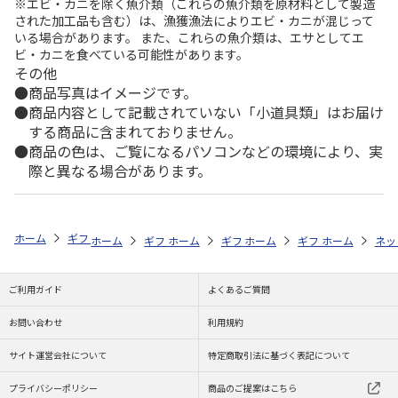
※エビ・カニを除く魚介類（これらの魚介類を原材料として製造
された加工品も含む）は、漁獲漁法によりエビ・カニが混じって
いる場合があります。 また、これらの魚介類は、エサとしてエ
ビ・カニを食べている可能性があります。
その他
商品写真はイメージです。
商品内容として記載されていない「小道具類」はお届け
する商品に含まれておりません。
商品の色は、ご覧になるパソコンなどの環境により、実
際と異なる場合があります。
ホーム
ギフトストア
お中元・夏ギフト特集 2026
ハム・お肉
＜
ホーム
ギフトストア
ホーム
ギフトストア
お中元・夏ギフト特集 2026
ホーム
ギフトストア
お中元・夏ギフト特集
ホーム
ネッ
お
ハ
ご利用ガイド
よくあるご質問
お問い合わせ
利用規約
サイト運営会社について
特定商取引法に基づく表記について
プライバシーポリシー
商品のご提案はこちら