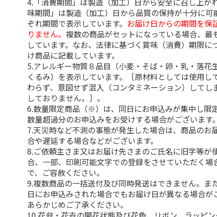
4.「消費期間」は製造（加工）日から安全に召し上が
味期間」は製造（加工）日から品質の保持が十分に可
ぞれ期間で表示しています。
お届け日からの期間を保
りません。
複数の商品がセットになっている場合、最
しています。なお、法律に基づく賞味（消費）期限に
け商品に記載しています。
5.アレルギー物質８品目（小麦・そば・卵・乳・落花
くるみ）を表示しています。［原材料としては使用し
わらず、意図せず混入（コンタミネーション）してし
しておりません。］。
6.数量限定商品（※）は、同日にお申込みが集中し限
数量超過分のお申込みをお受けする場合がございます
7.天災時など不測の事態が発生した場合は、商品のお
合や遅延する場合などがございます。
8.ご依頼主さま又はお届け先さまのご氏名に旧字等が
合、一部、印刷可能文字での登録をさせていただく場
で、ご容赦ください。
9.複数商品の一括送付及び同時発送はできません。ま
日にお申込みされた場合でもお届け日が異なる場合が
あらかじめご了承ください。
10.花弁・花卉の開花状態及び花色、リボン、ラッピ