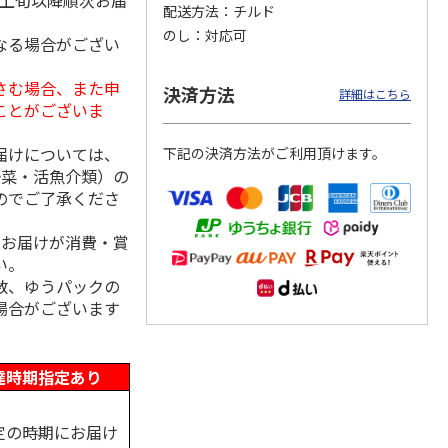
月上旬以降順次お届
配送方法
チルド
のし
対応可
なる場合がござい
さむ場合、また申
クモ
【冷凍】北海道直送
＜お中元＞やまがた
＜お中元＞＜帯広
決済方法
詳細はこちら
コンと
北海道帯広の繁盛
雪豚ロースみそ漬７
豚丼一番＞特上豚丼
ことがございま
ット
店 豚丼6食セット
０ｇ×５
の具３種セット
届けについては、
下記の決済方法がご利用頂けます。
3,980円
3,240円
4,980円
野菜・活魚介類）の
(送料別・税込)
(送料・税込)
(送料・税込)
のでご了承くださ
、お届けが消費・賞
い。
数、ゆうパックの
場合がございます
達時期指定あり
定の時期にお届け