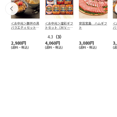
＜お中元＞豚丼の具
＜お中元＞煌彩ギフ
安芸宮島 ハムギフ
＜
バラエティセット
トセット（ＭＶ－５
ト
バ
「桜」
０７）
「
4.3
（3）
2,980円
4,060円
3,080円
3
(送料・税込)
(送料・税込)
(送料・税込)
(