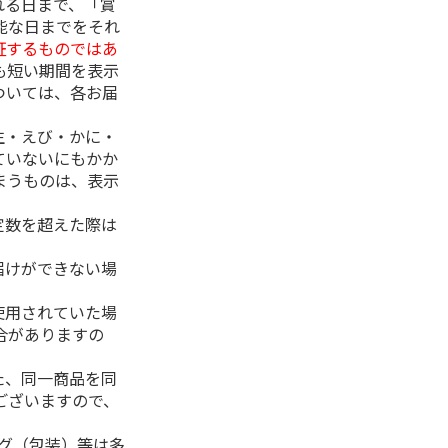
れる日まで、「賞
能な日までをそれ
証するものではあ
も短い期間を表示
ついては、各お届
生・えび・かに・
ていないにもかか
まうものは、表示
定数を超えた際は
。
届けができない場
使用されていた場
合がありますの
た、同一商品を同
ございますので、
ング（包装）等は多