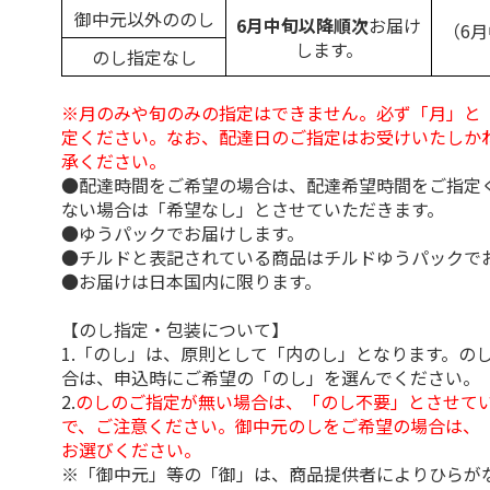
御中元以外ののし
6月中旬以降順次
お届け
（6
します。
のし指定なし
※月のみや旬のみの指定はできません。必ず「月」と
定ください。なお、配達日のご指定はお受けいたしか
承ください。
●配達時間をご希望の場合は、配達希望時間をご指定
ない場合は「希望なし」とさせていただきます。
●ゆうパックでお届けします。
●チルドと表記されている商品はチルドゆうパックで
●お届けは日本国内に限ります。
【のし指定・包装について】
1.「のし」は、原則として「内のし」となります。の
合は、申込時にご希望の「のし」を選んでください。
2.
のしのご指定が無い場合は、「のし不要」とさせて
で、ご注意ください。御中元のしをご希望の場合は、
お選びください。
※「御中元」等の「御」は、商品提供者によりひらが