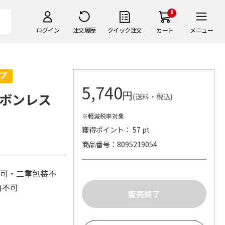
0
ログイン
注文履歴
クイック注文
カート
メニュー
5,740
円
ボンレス
(送料・税込)
※軽減税率対象
獲得ポイント： 57 pt
商品番号
8095219054
不可・二重包装不
し)不可