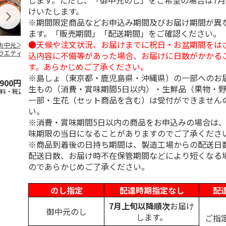
します。ただし、「御中元のし」をご希望の場合は7
けいたします。
※期間限定商品などお申込み期間及びお届け期間が異
ます。「販売期間」「配送期間」をご確認ください。
●天候や注文状況、お届けまでに祝日・お盆期間をは
お中元＞豚丼の具
＜お中元＞【冷凍】
＜お中元＞やまがた
＜お中元＞モ
ラエティセット
６種類のお肉ソムリ
雪豚ロースみそ漬７
ク 原形ベー
込内容に不備等があった場合、お届けに日数がかかる
菊」
エアソートＢＯＸ
０ｇ×６
ソーセージセ
す。あらかじめご了承ください。
5.0
（1）
※島しょ（東京都・鹿児島県・沖縄県）の一部へのお
,900円
5,980円
3,780円
3,240円
生もの（消費・賞味期間5日以内）・生鮮品（果物・
送料・税込)
(送料・税込)
(送料・税込)
(送料・税込)
一部・生花（セット商品を含む）は受付ができません
い。
※消費・賞味期間5日以内の商品をお申込みの場合は
味期限の当日になることがありますのでご了承くださ
※商品到着後の日持ち期間は、製造工場からの配送日
配送日数、お届け時不在保管期間などにより短くなる
のであらかじめご了承ください。
のし指定
配達時期指定なし
配
7月上旬以降順次
お届け
御中元のし
します。
ご指