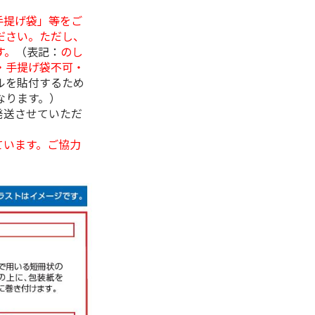
手提げ袋」等をご
ださい。ただし、
す。
（表記：
のし
・手提げ袋不可・
ルを貼付するため
なります。）
発送させていただ
ています。ご協力