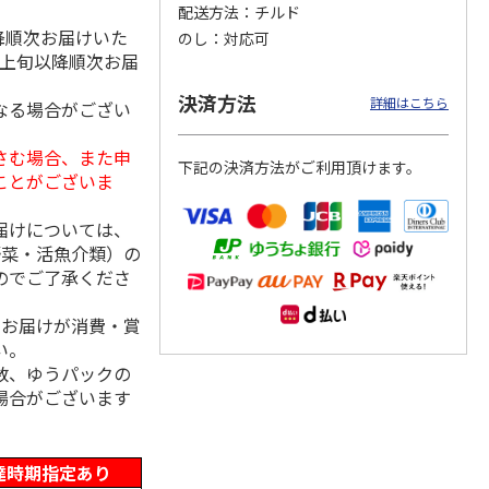
配送方法
チルド
降順次お届けいた
のし
対応可
月上旬以降順次お届
クモ
【冷凍】北海道直送
＜お中元＞やまがた
＜お中元＞＜帯広
決済方法
詳細はこちら
なる場合がござい
コンと
北海道帯広の繁盛
雪豚ロースみそ漬７
豚丼一番＞特上豚丼
ット
店 豚丼6食セット
０ｇ×５
の具３種セット
さむ場合、また申
下記の決済方法がご利用頂けます。
3,980円
3,240円
4,980円
ことがございま
(送料別・税込)
(送料・税込)
(送料・税込)
届けについては、
野菜・活魚介類）の
のでご了承くださ
、お届けが消費・賞
い。
数、ゆうパックの
場合がございます
達時期指定あり