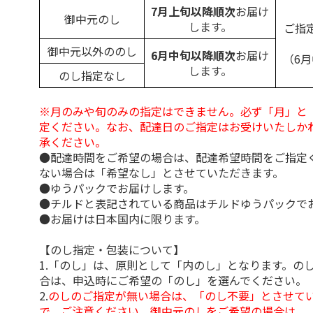
7月上旬以降順次
お届け
御中元のし
します。
ご指
御中元以外ののし
6月中旬以降順次
お届け
（6
します。
のし指定なし
※月のみや旬のみの指定はできません。必ず「月」と
定ください。なお、配達日のご指定はお受けいたしか
承ください。
●配達時間をご希望の場合は、配達希望時間をご指定
ない場合は「希望なし」とさせていただきます。
●ゆうパックでお届けします。
●チルドと表記されている商品はチルドゆうパックで
●お届けは日本国内に限ります。
【のし指定・包装について】
1.「のし」は、原則として「内のし」となります。の
合は、申込時にご希望の「のし」を選んでください。
2.
のしのご指定が無い場合は、「のし不要」とさせて
で、ご注意ください。御中元のしをご希望の場合は、