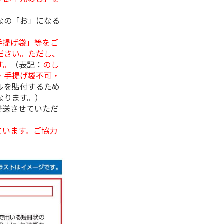
なの「お」になる
手提げ袋」等をご
ださい。ただし、
す。
（表記：
のし
・手提げ袋不可・
ルを貼付するため
なります。）
発送させていただ
ています。ご協力