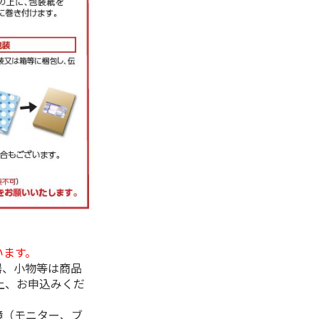
います。
器、小物等は商品
上、お申込みくだ
境（モニター、ブ