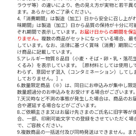
ラウザ等）の違いにより、色の見え方が実物と若干異
ます。あらかじめご了承ください。
4.「消費期間」は製造（加工）日から安全に召し上が
味期間」は製造（加工）日から品質の保持が十分に可
ぞれ期間で表示しています。
お届け日からの期間を保
りません。
複数の商品がセットになっている場合、最
しています。なお、法律に基づく賞味（消費）期限に
け商品に記載しています。
5.アレルギー物質８品目（小麦・そば・卵・乳・落花
くるみ）を表示しています。［原材料としては使用し
わらず、意図せず混入（コンタミネーション）してし
しておりません。］。
6.数量限定商品（※）は、同日にお申込みが集中し限
数量超過分のお申込みをお受けする場合がございます
7.天災時など不測の事態が発生した場合は、商品のお
合や遅延する場合などがございます。
8.ご依頼主さま又はお届け先さまのご氏名に旧字等が
合、一部、印刷可能文字での登録をさせていただく場
で、ご容赦ください。
9.複数商品の一括送付及び同時発送はできません。ま