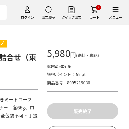
0
ログイン
注文履歴
クイック注文
カート
メニュー
5,980
円
詰合せ（東
(送料・税込)
※軽減税率対象
獲得ポイント： 59 pt
商品番号
8095219036
びきミートローフ
ナー 各66g、ロ
完全包装不可・手提