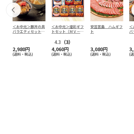
＜お中元＞豚丼の具
＜お中元＞煌彩ギフ
安芸宮島 ハムギフ
＜
バラエティセット
トセット（ＭＶ－５
ト
バ
「桜」
０７）
「
4.3
（3）
2,980円
4,060円
3,080円
3
(送料・税込)
(送料・税込)
(送料・税込)
(