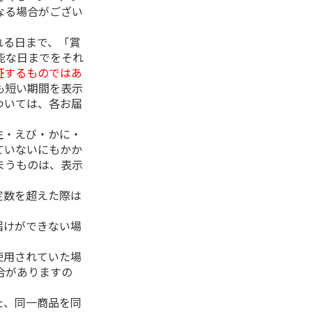
なる場合がござい
れる日まで、「賞
能な日までをそれ
証するものではあ
も短い期間を表示
ついては、各お届
生・えび・かに・
ていないにもかか
まうものは、表示
定数を超えた際は
。
届けができない場
使用されていた場
合がありますの
た、同一商品を同