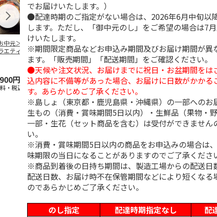
でお届けいたします。）
●配達時期のご指定がない場合は、2026年6月中旬以
します。ただし、「御中元のし」をご希望の場合は7
けいたします。
お中元＞豚丼の具
＜お中元＞【冷凍】
＜お中元＞やまがた
＜お中元＞モ
※期間限定商品などお申込み期間及びお届け期間が異
ラエティセット
６種類のお肉ソムリ
雪豚ロースみそ漬７
ク 原形ベー
ます。「販売期間」「配送期間」をご確認ください。
菊」
エアソートＢＯＸ
０ｇ×６
ソーセージセ
5.0
（1）
●天候や注文状況、お届けまでに祝日・お盆期間をは
,900円
5,980円
3,780円
3,240円
込内容に不備等があった場合、お届けに日数がかかる
送料・税込)
(送料・税込)
(送料・税込)
(送料・税込)
す。あらかじめご了承ください。
※島しょ（東京都・鹿児島県・沖縄県）の一部へのお
生もの（消費・賞味期間5日以内）・生鮮品（果物・
一部・生花（セット商品を含む）は受付ができません
い。
※消費・賞味期間5日以内の商品をお申込みの場合は
味期限の当日になることがありますのでご了承くださ
※商品到着後の日持ち期間は、製造工場からの配送日
配送日数、お届け時不在保管期間などにより短くなる
のであらかじめご了承ください。
のし指定
配達時期指定なし
配