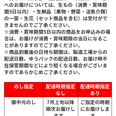
へのお届けについては、生もの（消費・賞味期
間5日以内）・生鮮品（果物・野菜・活魚介類）
の一部・生花（セット商品を含む）は受付がで
きませんのでご了承ください。
※消費・賞味期間5日以内の商品をお申込みの場
合は、お届けが消費・賞味期限の当日になるこ
とがありますのでご了承ください。
※商品到着後の日持ち期間は、製造工場からの
配送日数、ゆうパックの配送日数、お届け時不
在保管期間などにより短くなる場合がございま
すのであらかじめご了承ください。
のし指定
配達時期指定
配達時期指定
なし
あり
御中元のし
7月上旬以降
ご指定の時期
順次
お届けし
にお届けしま
ます。
す。