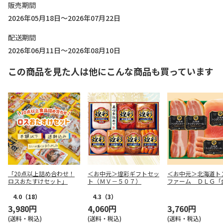
販売期間
2026年05月18日～2026年07月22日
配送期間
2026年06月11日～2026年08月10日
この商品を見た人は他にこんな商品も買っています
「20点以上詰め合わせ！
＜お中元＞煌彩ギフトセッ
＜お中元＞北海道ト
ロスおたすけセット」
ト（ＭＶ－５０７）
ファーム ＤＬＧ「
受賞セット３７
4.0
（18）
4.3
（3）
3,980円
4,060円
3,760円
(送料・税込)
(送料・税込)
(送料・税込)