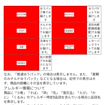
ゆうパッ
ゆうパケ
ク等でお
ットでお
届けしま
届けしま
す
す
チルドゆ
定形外郵
うパック
便(簡易書
でお届け
留)でお届
します
けします
冷凍ゆう
レターパ
パックで
ックライ
お届けし
トでお届
ます。
けします
佐川急便
でのお届
けとなり
ます
なお、「普通ゆうパック」の場合は表示しません。また、「夏期
のみチルドゆうパック」などとなる場合は、記号での表示はせ
ず、商品内容欄にその旨を表示しています。
アレルギー情報について
商品に「小麦」「そば」「卵」「乳」「落花生」「えび」「か
に」「くるみ」のアレルギー特定8品目を含んでいる場合に品目名
を表示します。