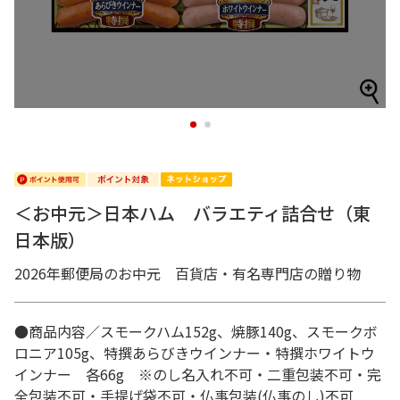
1
2
＜お中元＞日本ハム バラエティ詰合せ（東
日本版）
2026年郵便局のお中元 百貨店・有名専門店の贈り物
●商品内容／スモークハム152g、焼豚140g、スモークボ
ロニア105g、特撰あらびきウインナー・特撰ホワイトウ
インナー 各66g ※のし名入れ不可・二重包装不可・完
全包装不可・手提げ袋不可・仏事包装(仏事のし)不可