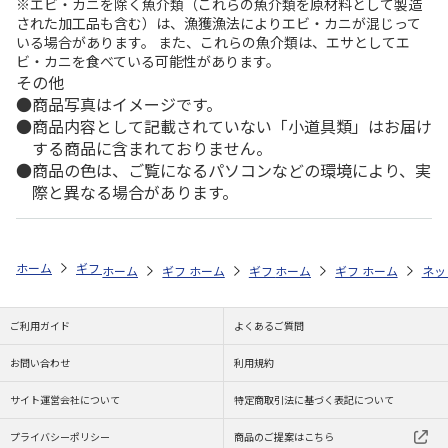
※エビ・カニを除く魚介類（これらの魚介類を原材料として製造
された加工品も含む）は、漁獲漁法によりエビ・カニが混じって
いる場合があります。 また、これらの魚介類は、エサとしてエ
ビ・カニを食べている可能性があります。
その他
商品写真はイメージです。
商品内容として記載されていない「小道具類」はお届け
する商品に含まれておりません。
商品の色は、ご覧になるパソコンなどの環境により、実
際と異なる場合があります。
ホーム
ギフトストア
お中元・夏ギフト特集 2026
ハム・お肉
＜
ホーム
ギフトストア
ホーム
ギフトストア
お中元・夏ギフト特集 2026
ホーム
ギフトストア
お中元・夏ギフト特集
ホーム
ネッ
お
ハ
ご利用ガイド
よくあるご質問
お問い合わせ
利用規約
サイト運営会社について
特定商取引法に基づく表記について
プライバシーポリシー
商品のご提案はこちら