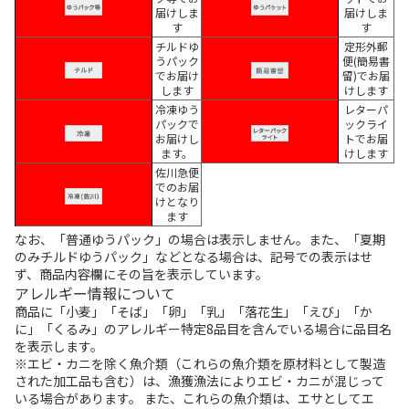
届けしま
届けしま
す
す
チルドゆ
定形外郵
うパック
便(簡易書
でお届け
留)でお届
します
けします
冷凍ゆう
レターパ
パックで
ックライ
お届けし
トでお届
ます。
けします
佐川急便
でのお届
けとなり
ます
なお、「普通ゆうパック」の場合は表示しません。また、「夏期
のみチルドゆうパック」などとなる場合は、記号での表示はせ
ず、商品内容欄にその旨を表示しています。
アレルギー情報について
商品に「小麦」「そば」「卵」「乳」「落花生」「えび」「か
に」「くるみ」のアレルギー特定8品目を含んでいる場合に品目名
を表示します。
※エビ・カニを除く魚介類（これらの魚介類を原材料として製造
された加工品も含む）は、漁獲漁法によりエビ・カニが混じって
いる場合があります。 また、これらの魚介類は、エサとしてエ