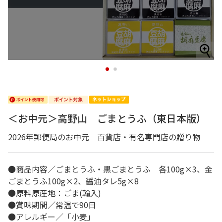
1
2
＜お中元＞高野山 ごまとうふ（東日本版）
2026年郵便局のお中元 百貨店・有名専門店の贈り物
●商品内容／ごまとうふ・黒ごまとうふ 各100g×3、金
ごまとうふ100g×2、醤油タレ5g×8
●原料原産地：ごま(輸入)
●賞味期間／常温で90日
●アレルギー／「小麦」