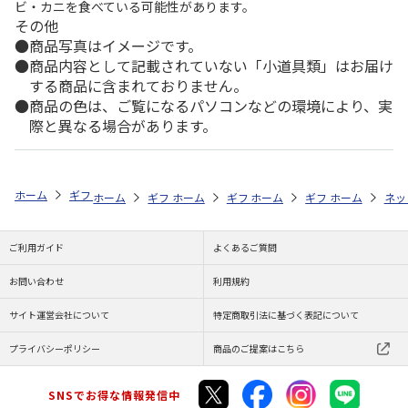
ビ・カニを食べている可能性があります。
その他
商品写真はイメージです。
商品内容として記載されていない「小道具類」はお届け
する商品に含まれておりません。
商品の色は、ご覧になるパソコンなどの環境により、実
際と異なる場合があります。
ホーム
ギフトストア
お中元・夏ギフト特集 2026
おつまみ・お惣菜
ホーム
ギフトストア
ホーム
ギフトストア
お中元・夏ギフト特集 2026
ホーム
ギフトストア
お中元・夏ギフト特集
ホーム
ネッ
お
お
ご利用ガイド
よくあるご質問
お問い合わせ
利用規約
サイト運営会社について
特定商取引法に基づく表記について
プライバシーポリシー
商品のご提案はこちら
SNSでお得な情報発信中