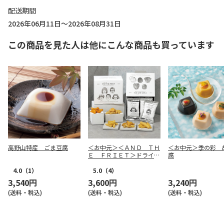
配送期間
2026年06月11日～2026年08月31日
この商品を見た人は他にこんな商品も買っています
高野山特産 ごま豆腐
＜お中元＞＜ＡＮＤ ＴＨ
＜お中元＞季の彩 
Ｅ ＦＲＩＥＴ＞ドライフ
腐
リット５種１０個詰合せ
4.0
（1）
5.0
（4）
3,540円
3,600円
3,240円
(送料・税込)
(送料・税込)
(送料・税込)