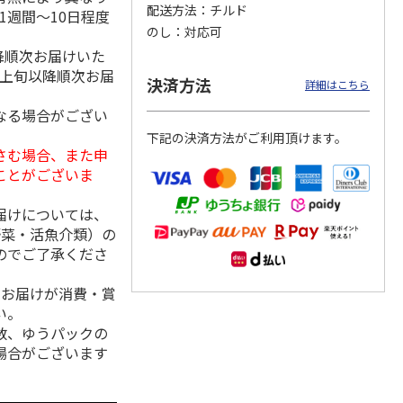
配送方法
チルド
1週間～10日程度
のし
対応可
降順次お届けいた
月上旬以降順次お届
クモ
【冷凍】北海道直送
＜お中元＞やまがた
＜お中元＞＜帯広
決済方法
詳細はこちら
コンと
北海道帯広の繁盛
雪豚ロースみそ漬７
豚丼一番＞特上豚丼
ット
店 豚丼6食セット
０ｇ×５
の具３種セット
なる場合がござい
下記の決済方法がご利用頂けます。
3,980円
3,240円
4,980円
さむ場合、また申
(送料別・税込)
(送料・税込)
(送料・税込)
ことがございま
届けについては、
野菜・活魚介類）の
のでご了承くださ
、お届けが消費・賞
い。
数、ゆうパックの
場合がございます