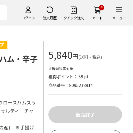
0
ログイン
注文履歴
クイック注文
カート
メニュー
5,840
円
ハム・辛子
(送料・税込)
※軽減税率対象
獲得ポイント： 58 pt
商品番号
8095218914
ークロースハムスラ
g、サルティーチャー
カ産) ※手提げ