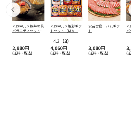
＜お中元＞豚丼の具
＜お中元＞煌彩ギフ
安芸宮島 ハムギフ
＜
バラエティセット
トセット（ＭＶ－５
ト
バ
「桜」
０７）
「
4.3
（3）
2,980円
4,060円
3,080円
3
(送料・税込)
(送料・税込)
(送料・税込)
(