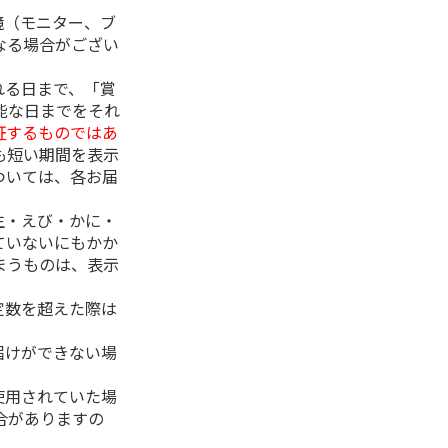
境（モニター、ブ
なる場合がござい
れる日まで、「賞
能な日までをそれ
証するものではあ
も短い期間を表示
ついては、各お届
生・えび・かに・
ていないにもかか
まうものは、表示
定数を超えた際は
。
届けができない場
使用されていた場
合がありますの