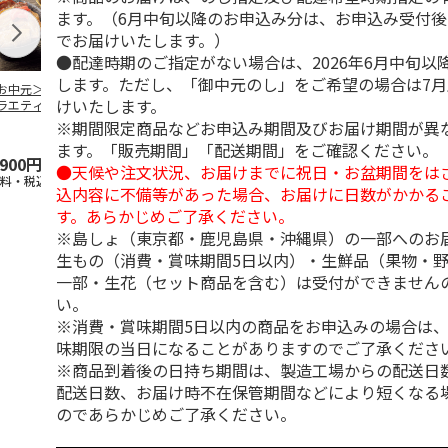
ます。（6月中旬以降のお申込み分は、お申込み受付後
でお届けいたします。）
●配達時期のご指定がない場合は、2026年6月中旬以
します。ただし、「御中元のし」をご希望の場合は7
お中元＞豚丼の具
＜お中元＞【冷凍】
＜お中元＞やまがた
＜お中元＞モ
けいたします。
ラエティセット
６種類のお肉ソムリ
雪豚ロースみそ漬７
ク 原形ベー
菊」
エアソートＢＯＸ
０ｇ×６
ソーセージセ
※期間限定商品などお申込み期間及びお届け期間が異
5.0
（1）
ます。「販売期間」「配送期間」をご確認ください。
,900円
5,980円
3,780円
3,240円
●天候や注文状況、お届けまでに祝日・お盆期間をは
送料・税込)
(送料・税込)
(送料・税込)
(送料・税込)
込内容に不備等があった場合、お届けに日数がかかる
す。あらかじめご了承ください。
※島しょ（東京都・鹿児島県・沖縄県）の一部へのお
生もの（消費・賞味期間5日以内）・生鮮品（果物・
一部・生花（セット商品を含む）は受付ができません
い。
※消費・賞味期間5日以内の商品をお申込みの場合は
味期限の当日になることがありますのでご了承くださ
※商品到着後の日持ち期間は、製造工場からの配送日
配送日数、お届け時不在保管期間などにより短くなる
のであらかじめご了承ください。