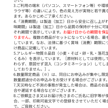
さい。
3.ご利用の端末（パソコン、スマートフォン等）や環
ラウザ等）の違いにより、色の見え方が実物と若干異
ます。あらかじめご了承ください。
4.「消費期間」は製造（加工）日から安全に召し上が
味期間」は製造（加工）日から品質の保持が十分に可
ぞれ期間で表示しています。
お届け日からの期間を保
りません。
複数の商品がセットになっている場合、最
しています。なお、法律に基づく賞味（消費）期限に
け商品に記載しています。
5.アレルギー物質８品目（小麦・そば・卵・乳・落花
くるみ）を表示しています。［原材料としては使用し
わらず、意図せず混入（コンタミネーション）してし
しておりません。］。
6.数量限定商品（※）は、同日にお申込みが集中し限
数量超過分のお申込みをお受けする場合がございます
7.天災時など不測の事態が発生した場合は、商品のお
合や遅延する場合などがございます。
8.ご依頼主さま又はお届け先さまのご氏名に旧字等が
合、一部、印刷可能文字での登録をさせていただく場
で、ご容赦ください。