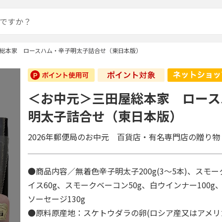
総本家 ロースハム・辛子明太子詰合せ（東日本版）
＜お中元＞三田屋総本家 ロース
明太子詰合せ（東日本版）
2026年郵便局のお中元 百貨店・有名専門店の贈り物
●商品内容／無着色辛子明太子200g(3～5本)、スモ
イス60g、スモークベーコン50g、白ウインナー100
ソーセージ130g
●原料原産地：スケトウダラの卵(ロシア産又はアメリ