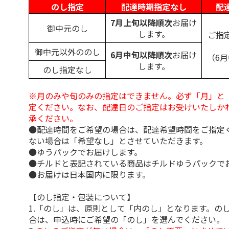
のし指定
配達時期指定なし
配
7月上旬以降順次
お届け
御中元のし
します。
ご指
御中元以外ののし
6月中旬以降順次
お届け
（6
します。
のし指定なし
※月のみや旬のみの指定はできません。必ず「月」と
定ください。なお、配達日のご指定はお受けいたしか
承ください。
●配達時間をご希望の場合は、配達希望時間をご指定
ない場合は「希望なし」とさせていただきます。
●ゆうパックでお届けします。
●チルドと表記されている商品はチルドゆうパックで
●お届けは日本国内に限ります。
【のし指定・包装について】
1.「のし」は、原則として「内のし」となります。の
合は、申込時にご希望の「のし」を選んでください。