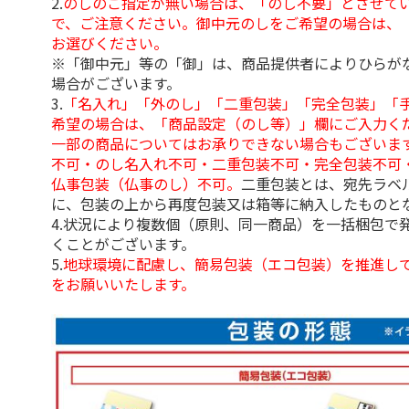
2.
のしのご指定が無い場合は、「のし不要」とさせて
で、ご注意ください。御中元のしをご希望の場合は、
お選びください。
※「御中元」等の「御」は、商品提供者によりひらが
場合がございます。
3.
「名入れ」「外のし」「二重包装」「完全包装」「
希望の場合は、「商品設定（のし等）」欄にご入力く
一部の商品についてはお承りできない場合もございま
不可・のし名入れ不可・二重包装不可・完全包装不可
仏事包装（仏事のし）不可。
二重包装とは、宛先ラベ
に、包装の上から再度包装又は箱等に納入したものと
4.状況により複数個（原則、同一商品）を一括梱包で
くことがございます。
5.
地球環境に配慮し、簡易包装（エコ包装）を推進し
をお願いいたします。