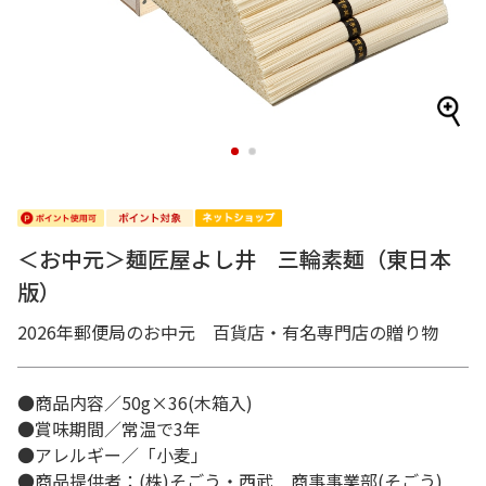
1
2
＜お中元＞麺匠屋よし井 三輪素麺（東日本
版）
2026年郵便局のお中元 百貨店・有名専門店の贈り物
●商品内容／50g×36(木箱入)
●賞味期間／常温で3年
●アレルギー／「小麦」
●商品提供者：(株)そごう・西武 商事事業部(そごう)