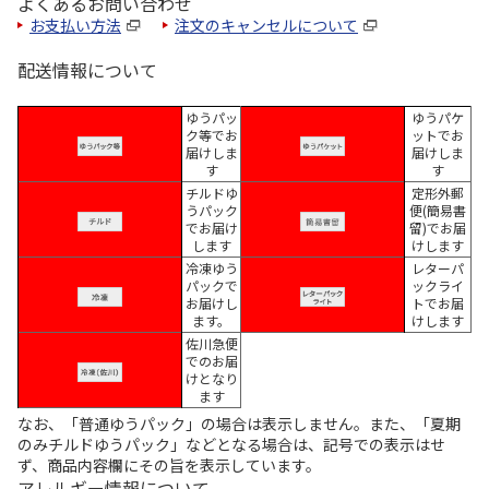
よくあるお問い合わせ
お支払い方法
注文のキャンセルについて
配送情報について
ゆうパッ
ゆうパケ
ク等でお
ットでお
届けしま
届けしま
す
す
チルドゆ
定形外郵
うパック
便(簡易書
でお届け
留)でお届
します
けします
冷凍ゆう
レターパ
パックで
ックライ
お届けし
トでお届
ます。
けします
佐川急便
でのお届
けとなり
ます
なお、「普通ゆうパック」の場合は表示しません。また、「夏期
のみチルドゆうパック」などとなる場合は、記号での表示はせ
ず、商品内容欄にその旨を表示しています。
アレルギー情報について