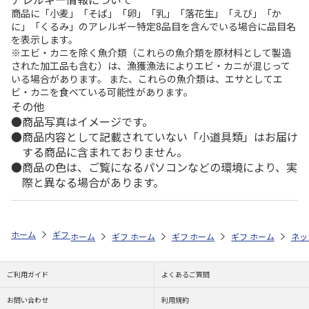
商品に「小麦」「そば」「卵」「乳」「落花生」「えび」「か
に」「くるみ」のアレルギー特定8品目を含んでいる場合に品目名
を表示します。
※エビ・カニを除く魚介類（これらの魚介類を原材料として製造
された加工品も含む）は、漁獲漁法によりエビ・カニが混じって
いる場合があります。 また、これらの魚介類は、エサとしてエ
ビ・カニを食べている可能性があります。
その他
商品写真はイメージです。
商品内容として記載されていない「小道具類」はお届け
する商品に含まれておりません。
商品の色は、ご覧になるパソコンなどの環境により、実
際と異なる場合があります。
ホーム
ギフトストア
お中元・夏ギフト特集 2026
そうめん・麺類
ホーム
ギフトストア
ホーム
ギフトストア
お中元・夏ギフト特集 2026
ホーム
ギフトストア
お中元・夏ギフト特集
ホーム
ネッ
お
そ
ご利用ガイド
よくあるご質問
お問い合わせ
利用規約