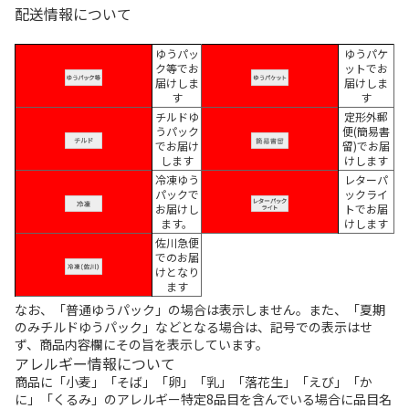
配送情報について
ゆうパッ
ゆうパケ
ク等でお
ットでお
届けしま
届けしま
す
す
チルドゆ
定形外郵
うパック
便(簡易書
でお届け
留)でお届
します
けします
冷凍ゆう
レターパ
パックで
ックライ
お届けし
トでお届
ます。
けします
佐川急便
でのお届
けとなり
ます
なお、「普通ゆうパック」の場合は表示しません。また、「夏期
のみチルドゆうパック」などとなる場合は、記号での表示はせ
ず、商品内容欄にその旨を表示しています。
アレルギー情報について
商品に「小麦」「そば」「卵」「乳」「落花生」「えび」「か
に」「くるみ」のアレルギー特定8品目を含んでいる場合に品目名