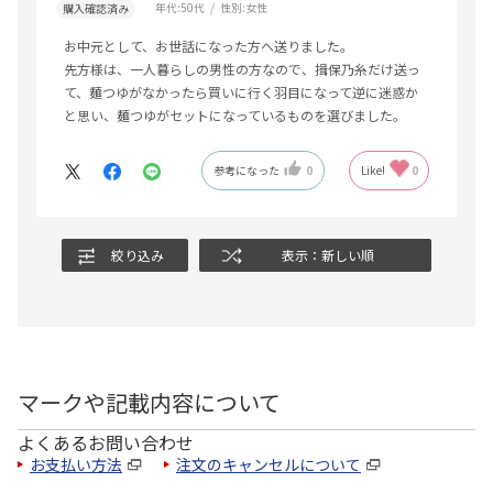
年代:
50代
性別:
女性
購入確認済み
お中元として、お世話になった方へ送りました。
先方様は、一人暮らしの男性の方なので、揖保乃糸だけ送っ
て、麺つゆがなかったら買いに行く羽目になって逆に迷惑か
と思い、麺つゆがセットになっているものを選びました。
参考になった
0
Like!
0
絞り込み
表示：新しい順
マークや記載内容について
よくあるお問い合わせ
お支払い方法
注文のキャンセルについて