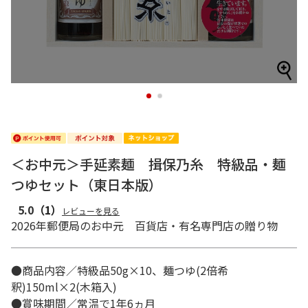
1
2
＜お中元＞手延素麺 揖保乃糸 特級品・麺
つゆセット（東日本版）
5.0
（1）
レビューを見る
2026年郵便局のお中元 百貨店・有名専門店の贈り物
●商品内容／特級品50g×10、麺つゆ(2倍希
釈)150ml×2(木箱入)
●賞味期間／常温で1年6ヵ月