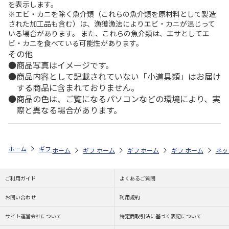
を表示します。
※エビ・カニを除く魚介類（これらの魚介類を原材料として製造
された加工品も含む）は、漁獲漁法によりエビ・カニが混じって
いる場合があります。 また、これらの魚介類は、エサとしてエ
ビ・カニを食べている可能性があります。
その他
商品写真はイメージです。
商品内容として記載されていない「小道具類」はお届け
する商品に含まれておりません。
商品の色は、ご覧になるパソコンなどの環境により、実
際と異なる場合があります。
ホーム
ギフトストア
お中元・夏ギフト特集 2026
そうめん・麺類
ホーム
ギフトストア
ホーム
ギフトストア
お中元・夏ギフト特集 2026
ホーム
ギフトストア
お中元・夏ギフト特集
ホーム
ネッ
お
そ
ご利用ガイド
よくあるご質問
お問い合わせ
利用規約
サイト運営会社について
特定商取引法に基づく表記について