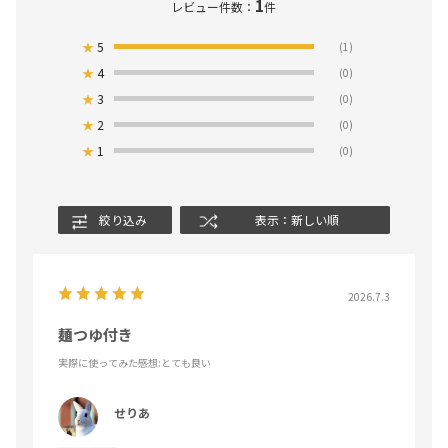
1
レビュー件数：
件
★
5
(1)
★
4
(0)
★
3
(0)
★
2
(0)
★
1
(0)
絞り込み
表示：新しい順
2026.7.3
麺つゆ付き
実際に使ってみた感想
:とても良い
せりあ