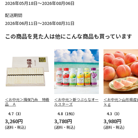
2026年05月18日～2026年08月06日
配送期間
2026年06月11日～2026年08月31日
この商品を見た人は他にこんな商品も買っています
＜お中元＞揖保乃糸 特級
＜お中元＞新つぶらなオー
＜お中元＞山形県産
品 Ａ
ルスターズ
ｋｇ
4.7
（3）
4.8
（191）
4.3
（3）
3,260円
3,780円
3,980円
(送料・税込)
(送料・税込)
(送料・税込)