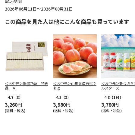
配送期間
2026年06月11日～2026年08月31日
この商品を見た人は他にこんな商品も買っています
＜お中元＞揖保乃糸 特級
＜お中元＞山形県産白桃２
＜お中元＞新つぶら
品 Ａ
ｋｇ
ルスターズ
4.7
（3）
4.3
（3）
4.8
（191）
3,260円
3,980円
3,780円
(送料・税込)
(送料・税込)
(送料・税込)