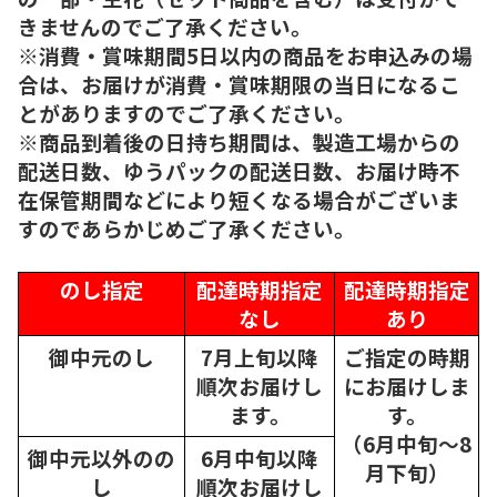
きませんのでご了承ください。
※消費・賞味期間5日以内の商品をお申込みの場
合は、お届けが消費・賞味期限の当日になるこ
とがありますのでご了承ください。
※商品到着後の日持ち期間は、製造工場からの
配送日数、ゆうパックの配送日数、お届け時不
在保管期間などにより短くなる場合がございま
すのであらかじめご了承ください。
のし指定
配達時期指定
配達時期指定
なし
あり
御中元のし
7月上旬以降
ご指定の時期
順次
お届けし
にお届けしま
ます。
す。
（6月中旬～8
御中元以外のの
6月中旬以降
月下旬）
し
順次
お届けし