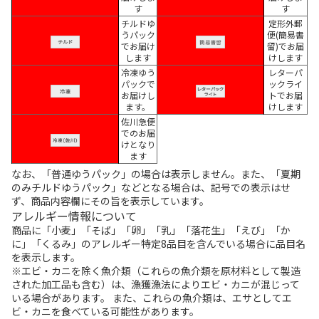
す
す
チルドゆ
定形外郵
うパック
便(簡易書
でお届け
留)でお届
します
けします
冷凍ゆう
レターパ
パックで
ックライ
お届けし
トでお届
ます。
けします
佐川急便
でのお届
けとなり
ます
なお、「普通ゆうパック」の場合は表示しません。また、「夏期
のみチルドゆうパック」などとなる場合は、記号での表示はせ
ず、商品内容欄にその旨を表示しています。
アレルギー情報について
商品に「小麦」「そば」「卵」「乳」「落花生」「えび」「か
に」「くるみ」のアレルギー特定8品目を含んでいる場合に品目名
を表示します。
※エビ・カニを除く魚介類（これらの魚介類を原材料として製造
された加工品も含む）は、漁獲漁法によりエビ・カニが混じって
いる場合があります。 また、これらの魚介類は、エサとしてエ
ビ・カニを食べている可能性があります。