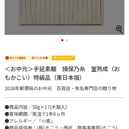
1
2
＜お中元＞手延素麺 揖保乃糸 室熟成（お
もかこい）特級品（東日本版）
2026年郵便局のお中元 百貨店・有名専門店の贈り物
●商品内容／50g×17(木箱入)
●賞味期間／常温で1年6ヵ月
●アレルギー／「小麦」
●商品提供者：(株)そごう・西武 商事事業部(そごう)