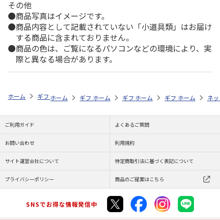
その他
商品写真はイメージです。
商品内容として記載されていない「小道具類」はお届け
する商品に含まれておりません。
商品の色は、ご覧になるパソコンなどの環境により、実
際と異なる場合があります。
ホーム
ギフトストア
お中元・夏ギフト特集 2026
そうめん・麺類
ホーム
ギフトストア
ホーム
ギフトストア
お中元・夏ギフト特集 2026
ホーム
ギフトストア
お中元・夏ギフト特集
ホーム
ネッ
お
そ
ご利用ガイド
よくあるご質問
お問い合わせ
利用規約
サイト運営会社について
特定商取引法に基づく表記について
プライバシーポリシー
商品のご提案はこちら
SNSでお得な情報発信中