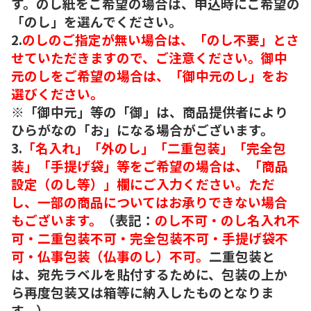
す。のし紙をご希望の場合は、申込時にご希望の
「のし」を選んでください。
2.
のしのご指定が無い場合は、「のし不要」とさ
せていただきますので、ご注意ください。御中
元のしをご希望の場合は、「御中元のし」をお
選びください。
※「御中元」等の「御」は、商品提供者により
ひらがなの「お」になる場合がございます。
3.
「名入れ」「外のし」「二重包装」「完全包
装」「手提げ袋」等をご希望の場合は、「商品
設定（のし等）」欄にご入力ください。ただ
し、一部の商品についてはお承りできない場合
もございます。
（表記：
のし不可・のし名入れ不
可・二重包装不可・完全包装不可・手提げ袋不
可・仏事包装（仏事のし）不可。
二重包装と
は、宛先ラベルを貼付するために、包装の上か
ら再度包装又は箱等に納入したものとなりま
す。）