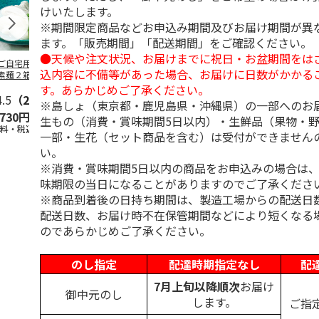
けいたします。
※期間限定商品などお申込み期間及びお届け期間が異
ます。「販売期間」「配送期間」をご確認ください。
●天候や注文状況、お届けまでに祝日・お盆期間をは
ご自宅用＞島原手
＜お中元＞島原手延
＜お中元＞お徳用
＜ご自宅用＞
込内容に不備等があった場合、お届けに日数がかかる
素麺２箱・黒ごま
素麺３ｋｇ【古（ひ
「国産小麦」小豆島
延素麺２ｋｇ
１箱詰合せ
ね）】
手延べ素麺
（ひね）】
す。あらかじめご了承ください。
4.5
（2）
5.0
（2）
5.0
（1）
4.5
（2）
※島しょ（東京都・鹿児島県・沖縄県）の一部へのお
,730円
3,980円
2,700円
2,940円
生もの（消費・賞味期間5日以内）・生鮮品（果物・
送料・税込)
(送料・税込)
(送料・税込)
(送料・税込)
一部・生花（セット商品を含む）は受付ができません
い。
※消費・賞味期間5日以内の商品をお申込みの場合は
味期限の当日になることがありますのでご了承くださ
※商品到着後の日持ち期間は、製造工場からの配送日
配送日数、お届け時不在保管期間などにより短くなる
のであらかじめご了承ください。
のし指定
配達時期指定なし
配
7月上旬以降順次
お届け
御中元のし
します。
ご指