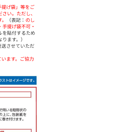
手提げ袋」等をご
ださい。ただし、
す。
（表記：
のし
・手提げ袋不可・
ルを貼付するため
なります。）
発送させていただ
ています。ご協力