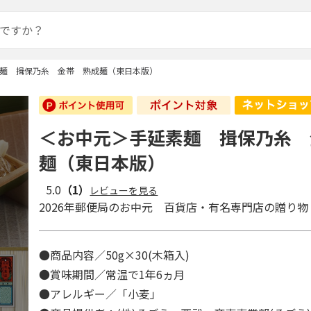
麺 揖保乃糸 金帯 熟成麺（東日本版）
＜お中元＞手延素麺 揖保乃糸 
麺（東日本版）
5.0
（1）
レビューを見る
2026年郵便局のお中元 百貨店・有名専門店の贈り物
●商品内容／50g×30(木箱入)
●賞味期間／常温で1年6ヵ月
●アレルギー／「小麦」