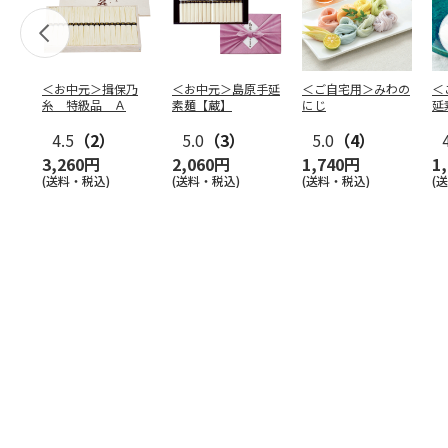
＜お中元＞揖保乃
＜お中元＞島原手延
＜ご自宅用＞みわの
＜
糸 特級品 Ａ
素麺【蔵】
にじ
延
麺
4.5
（2）
5.0
（3）
5.0
（4）
3,260円
2,060円
1,740円
1
(送料・税込)
(送料・税込)
(送料・税込)
(