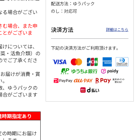
配送方法
ゆうパック
のし
対応可
なる場合がござい
さむ場合、また申
島原手
国産熟成 おいしい
＜お中元＞三輪素
三輪素麺 正倉院文
決済方法
詳細はこちら
ことがございま
【古
三輪そうめん 光射
麺 誉 Ｂ
様パッケージ細麺
す
白髭
5.0
（1）
4.0
（1）
届けについては、
下記の決済方法がご利用頂けます。
3,240円
2,950円
4,200円
野菜・活魚介類）の
(送料・税込)
(送料・税込)
(送料・税込)
のでご了承くださ
、お届けが消費・賞
い。
数、ゆうパックの
場合がございます
達時期指定あり
定の時期にお届け