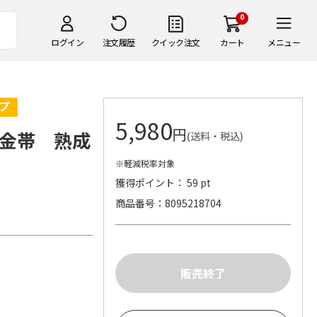
0
ログイン
注文履歴
クイック注文
カート
メニュー
5,980
円
金帯 熟成
(送料・税込)
※軽減税率対象
獲得ポイント： 59 pt
商品番号
8095218704