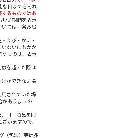
能な日までをそれ
証するものではあ
も短い期間を表示
ついては、各お届
生・えび・かに・
ていないにもかか
まうものは、表示
定数を超えた際は
。
届けができない場
使用されていた場
合がありますの
た、同一商品を同
ございますので、
ング（包装）等は多