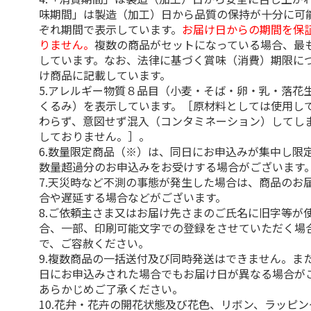
味期間」は製造（加工）日から品質の保持が十分に可
ぞれ期間で表示しています。
お届け日からの期間を保
りません。
複数の商品がセットになっている場合、最
しています。なお、法律に基づく賞味（消費）期限に
け商品に記載しています。
5.アレルギー物質８品目（小麦・そば・卵・乳・落花
くるみ）を表示しています。［原材料としては使用し
わらず、意図せず混入（コンタミネーション）してし
しておりません。］。
6.数量限定商品（※）は、同日にお申込みが集中し限
数量超過分のお申込みをお受けする場合がございます
7.天災時など不測の事態が発生した場合は、商品のお
合や遅延する場合などがございます。
8.ご依頼主さま又はお届け先さまのご氏名に旧字等が
合、一部、印刷可能文字での登録をさせていただく場
で、ご容赦ください。
9.複数商品の一括送付及び同時発送はできません。ま
日にお申込みされた場合でもお届け日が異なる場合が
あらかじめご了承ください。
10.花弁・花卉の開花状態及び花色、リボン、ラッピ