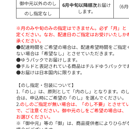
御中元以外ののし
6月中旬以降順次
お届け
（6
します。
のし指定なし
※月のみや旬のみの指定はできません。必ず「月」と
定ください。なお、配達日のご指定はお受けいたしか
承ください。
●配達時間をご希望の場合は、配達希望時間をご指定
ない場合は「希望なし」とさせていただきます。
●ゆうパックでお届けします。
●チルドと表記されている商品はチルドゆうパックで
●お届けは日本国内に限ります。
【のし指定・包装について】
1.「のし」は、原則として「内のし」となります。の
合は、申込時にご希望の「のし」を選んでください。
2.
のしのご指定が無い場合は、「のし不要」とさせて
で、ご注意ください。御中元のしをご希望の場合は、
お選びください。
※「御中元」等の「御」は、商品提供者によりひらが