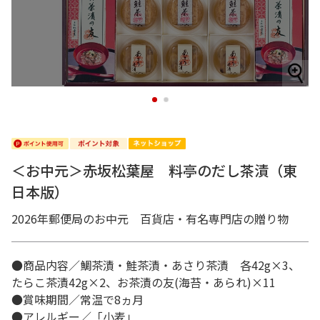
1
2
＜お中元＞赤坂松葉屋 料亭のだし茶漬（東
日本版）
2026年郵便局のお中元 百貨店・有名専門店の贈り物
●商品内容／鯛茶漬・鮭茶漬・あさり茶漬 各42g×3、
たらこ茶漬42g×2、お茶漬の友(海苔・あられ)×11
●賞味期間／常温で8ヵ月
●アレルギー／「小麦」