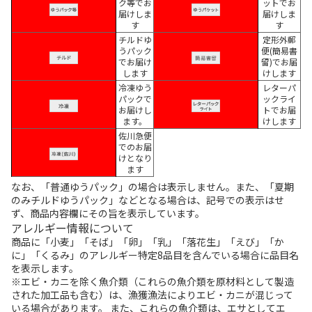
ク等でお
ットでお
届けしま
届けしま
す
す
チルドゆ
定形外郵
うパック
便(簡易書
でお届け
留)でお届
します
けします
冷凍ゆう
レターパ
パックで
ックライ
お届けし
トでお届
ます。
けします
佐川急便
でのお届
けとなり
ます
なお、「普通ゆうパック」の場合は表示しません。また、「夏期
のみチルドゆうパック」などとなる場合は、記号での表示はせ
ず、商品内容欄にその旨を表示しています。
アレルギー情報について
商品に「小麦」「そば」「卵」「乳」「落花生」「えび」「か
に」「くるみ」のアレルギー特定8品目を含んでいる場合に品目名
を表示します。
※エビ・カニを除く魚介類（これらの魚介類を原材料として製造
された加工品も含む）は、漁獲漁法によりエビ・カニが混じって
いる場合があります。 また、これらの魚介類は、エサとしてエ