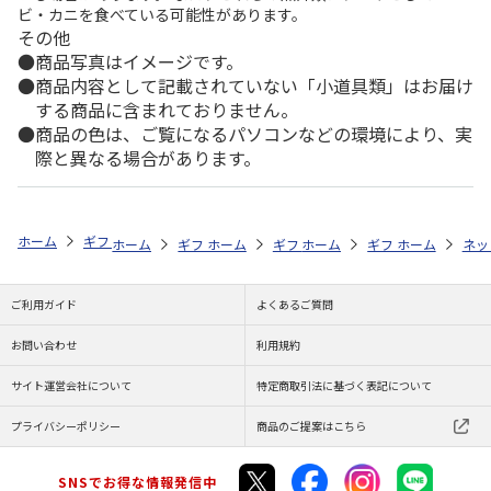
ビ・カニを食べている可能性があります。
その他
商品写真はイメージです。
商品内容として記載されていない「小道具類」はお届け
する商品に含まれておりません。
商品の色は、ご覧になるパソコンなどの環境により、実
際と異なる場合があります。
ホーム
ギフトストア
お中元・夏ギフト特集 2026
おつまみ・お惣菜
ホーム
ギフトストア
ホーム
ギフトストア
お中元・夏ギフト特集 2026
ホーム
ギフトストア
お中元・夏ギフト特集
ホーム
ネッ
お
お
ご利用ガイド
よくあるご質問
お問い合わせ
利用規約
サイト運営会社について
特定商取引法に基づく表記について
プライバシーポリシー
商品のご提案はこちら
SNSでお得な情報発信中