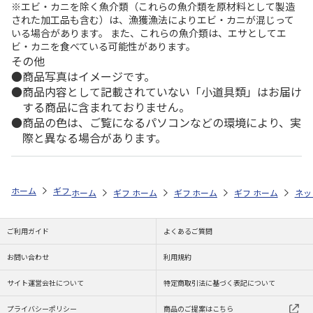
※エビ・カニを除く魚介類（これらの魚介類を原材料として製造
された加工品も含む）は、漁獲漁法によりエビ・カニが混じって
いる場合があります。 また、これらの魚介類は、エサとしてエ
ビ・カニを食べている可能性があります。
その他
商品写真はイメージです。
商品内容として記載されていない「小道具類」はお届け
する商品に含まれておりません。
商品の色は、ご覧になるパソコンなどの環境により、実
際と異なる場合があります。
ホーム
ギフトストア
お中元・夏ギフト特集 2026
お菓子・スイーツ
ホーム
ギフトストア
ホーム
ギフトストア
お中元・夏ギフト特集 2026
ホーム
ギフトストア
お中元・夏ギフト特集
ホーム
ネッ
お
お
ご利用ガイド
よくあるご質問
お問い合わせ
利用規約
サイト運営会社について
特定商取引法に基づく表記について
プライバシーポリシー
商品のご提案はこちら