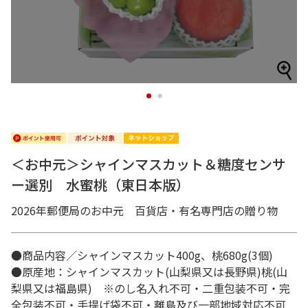
1
2
＜お中元＞シャインマスカット＆糖度センサ
ー選別 水蜜桃（東日本版）
2026年郵便局のお中元 百貨店・有名専門店の贈り物
●商品内容／シャインマスカット400g、桃680g(3個)
●原産地：シャインマスカット(山梨県又は長野県)桃(山
梨県又は福島県) ※のし名入れ不可・二重包装不可・完
全包装不可・手提げ袋不可・離島及び一部地域対応不可