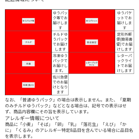
ゆうパッ
ゆうパケ
ク等でお
ットでお
届けしま
届けしま
す
す
チルドゆ
定形外郵
うパック
便(簡易書
でお届け
留)でお届
します
けします
冷凍ゆう
レターパ
パックで
ックライ
お届けし
トでお届
ます。
けします
佐川急便
でのお届
けとなり
ます
なお、「普通ゆうパック」の場合は表示しません。また、「夏期
のみチルドゆうパック」などとなる場合は、記号での表示はせ
ず、商品内容欄にその旨を表示しています。
アレルギー情報について
商品に「小麦」「そば」「卵」「乳」「落花生」「えび」「か
に」「くるみ」のアレルギー特定8品目を含んでいる場合に品目名
を表示します。