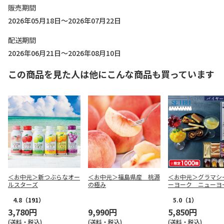
販売期間
2026年05月18日～2026年07月22日
配送期間
2026年06月21日～2026年08月10日
この商品を見た人は他にこんな商品も買っています
＜お中元＞新つぶらなオー
＜お中元＞福島県産 桃源
＜お中元＞グラマシ
ルスターズ
の極み
ーヨーク ニューヨ
ーニング（東日本版
4.8
（191）
5.0
（1）
3,780円
9,990円
5,850円
(送料・税込)
(送料・税込)
(送料・税込)