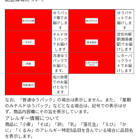
ゆうパッ
ゆうパケ
ク等でお
ットでお
届けしま
届けしま
す
す
チルドゆ
定形外郵
うパック
便(簡易書
でお届け
留)でお届
します
けします
冷凍ゆう
レターパ
パックで
ックライ
お届けし
トでお届
ます。
けします
佐川急便
でのお届
けとなり
ます
なお、「普通ゆうパック」の場合は表示しません。また、「夏期
のみチルドゆうパック」などとなる場合は、記号での表示はせ
ず、商品内容欄にその旨を表示しています。
アレルギー情報について
商品に「小麦」「そば」「卵」「乳」「落花生」「えび」「か
に」「くるみ」のアレルギー特定8品目を含んでいる場合に品目名
を表示します。