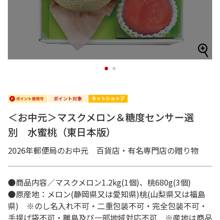
1
2
＜お中元＞マスクメロン＆糖度センサー選
別 水蜜桃（東日本版）
2026年郵便局のお中元 百貨店・有名専門店の贈り物
●商品内容／マスクメロン1.2kg(1個)、桃680g(3個)
●原産地：メロン(静岡県又は愛知県)桃(山梨県又は福島
県) ※のし名入れ不可・二重包装不可・完全包装不可・
手提げ袋不可・離島及び一部地域対応不可 ※産地は商品