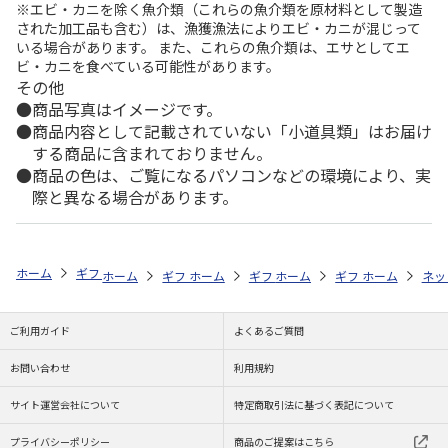
※エビ・カニを除く魚介類（これらの魚介類を原材料として製造
された加工品も含む）は、漁獲漁法によりエビ・カニが混じって
いる場合があります。 また、これらの魚介類は、エサとしてエ
ビ・カニを食べている可能性があります。
その他
商品写真はイメージです。
商品内容として記載されていない「小道具類」はお届け
する商品に含まれておりません。
商品の色は、ご覧になるパソコンなどの環境により、実
際と異なる場合があります。
ホーム
ギフトストア
お中元・夏ギフト特集 2026
お菓子・スイーツ
ホーム
ギフトストア
ホーム
ギフトストア
お中元・夏ギフト特集 2026
ホーム
ギフトストア
お中元・夏ギフト特集
ホーム
ネッ
お
お
ご利用ガイド
よくあるご質問
お問い合わせ
利用規約
サイト運営会社について
特定商取引法に基づく表記について
プライバシーポリシー
商品のご提案はこちら