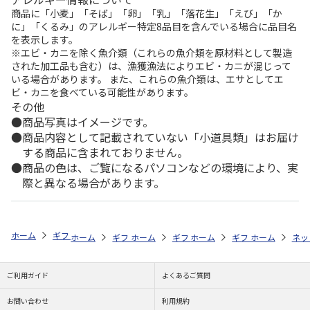
商品に「小麦」「そば」「卵」「乳」「落花生」「えび」「か
に」「くるみ」のアレルギー特定8品目を含んでいる場合に品目名
を表示します。
※エビ・カニを除く魚介類（これらの魚介類を原材料として製造
された加工品も含む）は、漁獲漁法によりエビ・カニが混じって
いる場合があります。 また、これらの魚介類は、エサとしてエ
ビ・カニを食べている可能性があります。
その他
商品写真はイメージです。
商品内容として記載されていない「小道具類」はお届け
する商品に含まれておりません。
商品の色は、ご覧になるパソコンなどの環境により、実
際と異なる場合があります。
ホーム
ギフトストア
お中元・夏ギフト特集 2026
ドリンク
＜お
ホーム
ギフトストア
ホーム
ギフトストア
お中元・夏ギフト特集 2026
ホーム
ギフトストア
お中元・夏ギフト特集
ホーム
ネッ
お
ド
ご利用ガイド
よくあるご質問
お問い合わせ
利用規約