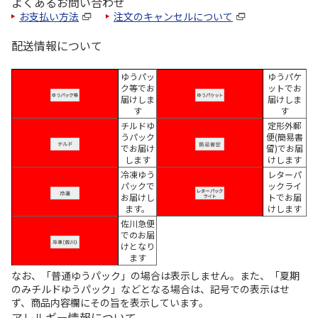
よくあるお問い合わせ
お支払い方法
注文のキャンセルについて
配送情報について
ゆうパッ
ゆうパケ
ク等でお
ットでお
届けしま
届けしま
す
す
チルドゆ
定形外郵
うパック
便(簡易書
でお届け
留)でお届
します
けします
冷凍ゆう
レターパ
パックで
ックライ
お届けし
トでお届
ます。
けします
佐川急便
でのお届
けとなり
ます
なお、「普通ゆうパック」の場合は表示しません。また、「夏期
のみチルドゆうパック」などとなる場合は、記号での表示はせ
ず、商品内容欄にその旨を表示しています。
アレルギー情報について