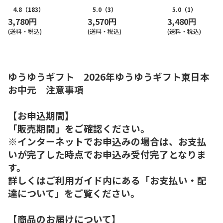
＋・からだおだやか茶Ｗセ
Ｄ－３０）
ット（東日本版）
4.8
（183）
5.0
（3）
5.0
（1）
3,780円
3,570円
3,480円
(送料・税込)
(送料・税込)
(送料・税込)
ゆうゆうギフト 2026年ゆうゆうギフト東日本
お中元 注意事項
【お申込期間】
「販売期間」をご確認ください。
※インターネットでお申込みの場合は、お支払
いが完了した時点でお申込み受付完了となりま
す。
詳しくはご利用ガイド内にある「お支払い・配
達について」をご覧ください。
【商品のお届けについて】