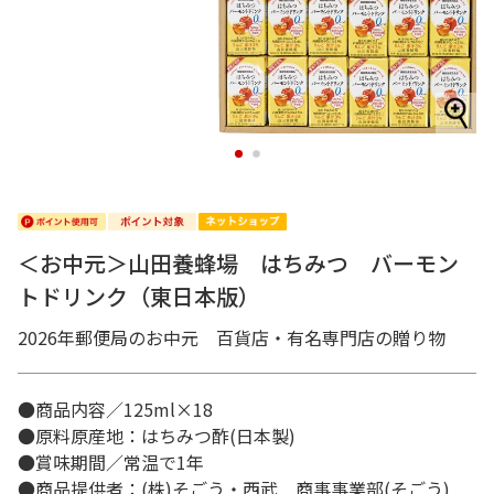
1
2
＜お中元＞山田養蜂場 はちみつ バーモン
トドリンク（東日本版）
2026年郵便局のお中元 百貨店・有名専門店の贈り物
●商品内容／125ml×18
●原料原産地：はちみつ酢(日本製)
●賞味期間／常温で1年
●商品提供者：(株)そごう・西武 商事事業部(そごう)