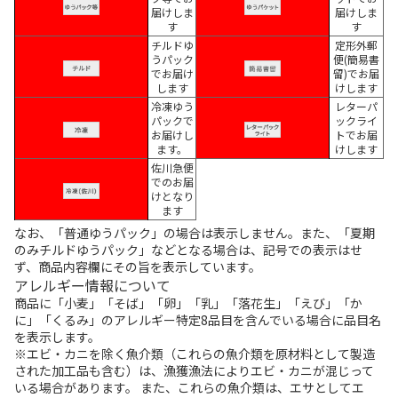
届けしま
届けしま
す
す
チルドゆ
定形外郵
うパック
便(簡易書
でお届け
留)でお届
します
けします
冷凍ゆう
レターパ
パックで
ックライ
お届けし
トでお届
ます。
けします
佐川急便
でのお届
けとなり
ます
なお、「普通ゆうパック」の場合は表示しません。また、「夏期
のみチルドゆうパック」などとなる場合は、記号での表示はせ
ず、商品内容欄にその旨を表示しています。
アレルギー情報について
商品に「小麦」「そば」「卵」「乳」「落花生」「えび」「か
に」「くるみ」のアレルギー特定8品目を含んでいる場合に品目名
を表示します。
※エビ・カニを除く魚介類（これらの魚介類を原材料として製造
された加工品も含む）は、漁獲漁法によりエビ・カニが混じって
いる場合があります。 また、これらの魚介類は、エサとしてエ