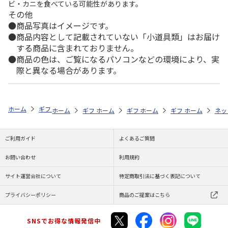
ビ・カニを食べている可能性があります。
その他
商品写真はイメージです。
商品内容として記載されていない「小道具類」はお届け
する商品に含まれておりません。
商品の色は、ご覧になるパソコンなどの環境により、実
際と異なる場合があります。
ホーム
ギフトストア
お中元・夏ギフト特集 2026
ドリンク
＜お
ホーム
ギフトストア
ホーム
ギフトストア
お中元・夏ギフト特集 2026
ホーム
ギフトストア
お中元・夏ギフト特集
ホーム
ネッ
お
ド
ご利用ガイド
よくあるご質問
お問い合わせ
利用規約
サイト運営会社について
特定商取引法に基づく表記について
プライバシーポリシー
商品のご提案はこちら
SNSでお得な情報発信中