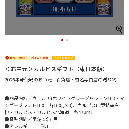
1
2
＜お中元＞カルピスギフト（東日本版）
2026年郵便局のお中元 百貨店・有名専門店の贈り物
●商品内容／ウェルチ(ホワイトグレープ＆レモン100・マ
ンゴーブレンド100 各160g×3)、カルピス山梨特産白
桃・カルピス・カルピス北海道 各470ml
●賞味期間／常温で9ヵ月
●アレルギー／「乳」