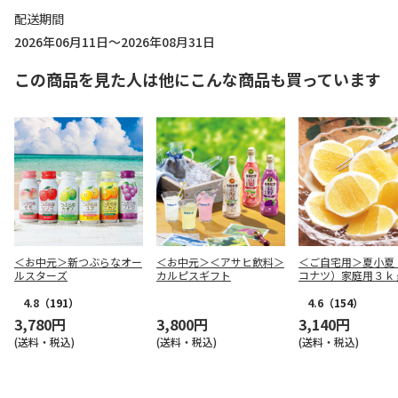
配送期間
2026年06月11日～2026年08月31日
この商品を見た人は他にこんな商品も買っています
＜お中元＞新つぶらなオー
＜お中元＞＜アサヒ飲料＞
＜ご自宅用＞夏小夏
ルスターズ
カルピスギフト
コナツ）家庭用３ｋ
4.8
（191）
4.6
（154）
3,780円
3,800円
3,140円
(送料・税込)
(送料・税込)
(送料・税込)