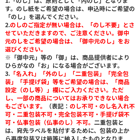
1.「のし」は、原則として「内のし」となりま
す。のし紙をご希望の場合は、申込時にご希望の
「のし」を選んでください。
2.
のしのご指定が無い場合は、「のし不要」とさ
せていただきますので、ご注意ください。御中
元のしをご希望の場合は、「御中元のし」をお
選びください。
※「御中元」等の「御」は、商品提供者により
ひらがなの「お」になる場合がございます。
3.
「名入れ」「外のし」「二重包装」「完全包
装」「手提げ袋」等をご希望の場合は、「商品
設定（のし等）」欄にご入力ください。ただ
し、一部の商品についてはお承りできない場合
もございます。
（表記：
のし不可・のし名入れ不
可・二重包装不可・完全包装不可・手提げ袋不
可・仏事包装（仏事のし）不可。
二重包装と
は、宛先ラベルを貼付するために、包装の上か
ら再度包装又は箱等に納入したものとなりま