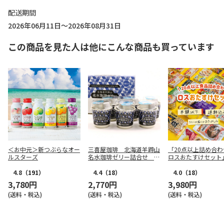
配送期間
2026年06月11日～2026年08月31日
この商品を見た人は他にこんな商品も買っています
＜お中元＞新つぶらなオー
三喜屋珈琲 北海道羊蹄山
「20点以上詰め合わ
ルスターズ
名水珈琲ゼリー詰合せ M
ロスおたすけセット
CJ-AE
4.8
（191）
4.4
（18）
4.0
（18）
3,780円
2,770円
3,980円
(送料・税込)
(送料・税込)
(送料・税込)