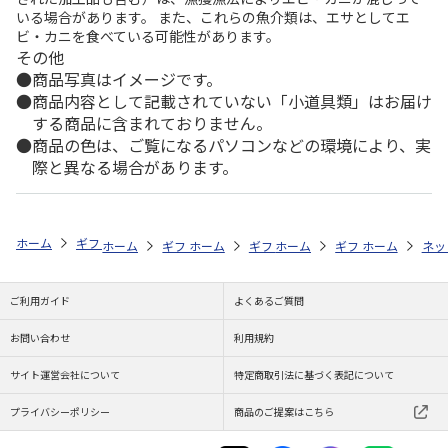
いる場合があります。 また、これらの魚介類は、エサとしてエ
ビ・カニを食べている可能性があります。
その他
商品写真はイメージです。
商品内容として記載されていない「小道具類」はお届け
する商品に含まれておりません。
商品の色は、ご覧になるパソコンなどの環境により、実
際と異なる場合があります。
ホーム
ギフトストア
お中元・夏ギフト特集 2026
ドリンク
＜お
ホーム
ギフトストア
ホーム
ギフトストア
お中元・夏ギフト特集 2026
ホーム
ギフトストア
お中元・夏ギフト特集
ホーム
ネッ
お
ド
ご利用ガイド
よくあるご質問
お問い合わせ
利用規約
サイト運営会社について
特定商取引法に基づく表記について
プライバシーポリシー
商品のご提案はこちら