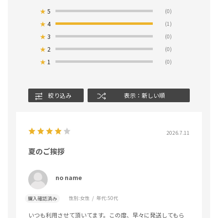
★
5
(0)
★
4
(1)
★
3
(0)
★
2
(0)
★
1
(0)
絞り込み
表示：新しい順
2026.7.11
夏のご挨拶
no name
性別:
女性
年代:
50代
購入確認済み
いつも利用させて頂いてます。この度、早々に発送してもら