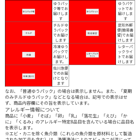
ゆうパッ
ゆうパケ
ク等でお
ットでお
届けしま
届けしま
す
す
チルドゆ
定形外郵
うパック
便(簡易書
でお届け
留)でお届
します
けします
冷凍ゆう
レターパ
パックで
ックライ
お届けし
トでお届
ます。
けします
佐川急便
でのお届
けとなり
ます
なお、「普通ゆうパック」の場合は表示しません。また、「夏期
のみチルドゆうパック」などとなる場合は、記号での表示はせ
ず、商品内容欄にその旨を表示しています。
アレルギー情報について
商品に「小麦」「そば」「卵」「乳」「落花生」「えび」「か
に」「くるみ」のアレルギー特定8品目を含んでいる場合に品目名
を表示します。
※エビ・カニを除く魚介類（これらの魚介類を原材料として製造
された加工品も含む）は、漁獲漁法によりエビ・カニが混じって