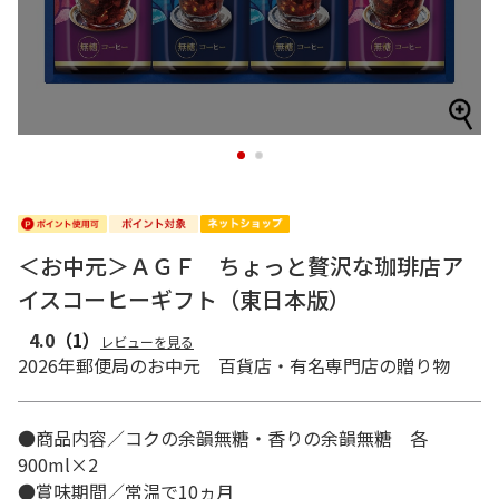
1
2
＜お中元＞ＡＧＦ ちょっと贅沢な珈琲店ア
イスコーヒーギフト（東日本版）
4.0
（1）
レビューを見る
2026年郵便局のお中元 百貨店・有名専門店の贈り物
●商品内容／コクの余韻無糖・香りの余韻無糖 各
900ml×2
●賞味期間／常温で10ヵ月