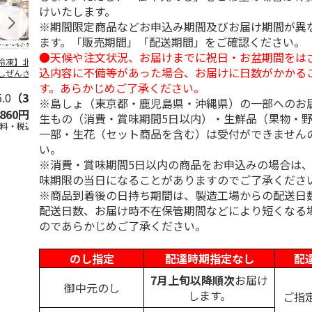
けいたします。
※期間限定商品などお申込み期間及びお届け期間が異
ます。「販売期間」「配送期間」をご確認ください。
●天候や注文状況、お届けまでに祝日・お盆期間をは
冷凍】北海道 冷
＜お中元＞東京あん
＜お中元＞江戸日本
＜お中元＞
込内容に不備等があった場合、お届けに日数がかかる
しぜんざい 3種6
バターパンケーキ６
橋よもぎ草餅１６個
夏
セット
個入
入
す。あらかじめご了承ください。
5.0
（3）
4.0
（1）
4.0
（1）
※島しょ（東京都・鹿児島県・沖縄県）の一部へのお
,860円
2,300円
2,000円
3,240円
生もの（消費・賞味期間5日以内）・生鮮品（果物・
送料・税込)
(送料・税込)
(送料・税込)
(送料・税込)
一部・生花（セット商品を含む）は受付ができません
い。
※消費・賞味期間5日以内の商品をお申込みの場合は
味期限の当日になることがありますのでご了承くださ
※商品到着後の日持ち期間は、製造工場からの配送日
配送日数、お届け時不在保管期間などにより短くなる
のであらかじめご了承ください。
のし指定
配達時期指定なし
配
7月上旬以降順次
お届け
御中元のし
します。
ご指