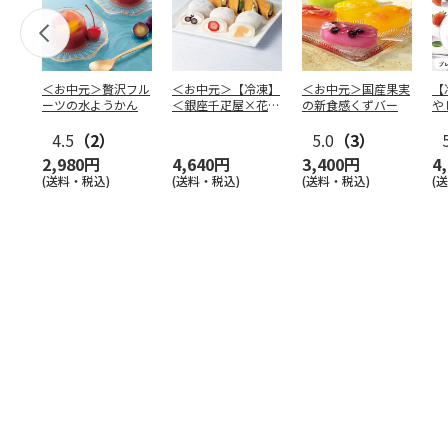
＜お中元＞贅沢フル
＜お中元＞【冷凍】
＜お中元＞国産果実
【
ーツの水ようかん
＜銀座千疋屋×花園
の新食感くずバー
や
万頭＞フルーツ大福
本
4.5
（2）
＆ど
…
5.0
（3）
2,980円
4,640円
3,400円
4
(送料・税込)
(送料・税込)
(送料・税込)
(