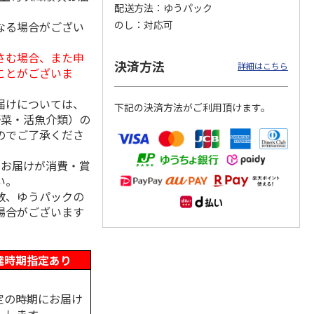
配送方法
ゆうパック
のし
対応可
なる場合がござい
さむ場合、また申
ななこ
＜お中元＞ななこ
金澤小町 KMC-15Ｒ
＜お中元＞洋風おこ
決済方法
詳細はこちら
ことがございま
夏
しチュララ
4.5
（2）
4.8
（4）
5.0
（4）
届けについては、
下記の決済方法がご利用頂けます。
2,160円
2,380円
3,300円
野菜・活魚介類）の
(送料・税込)
(送料・税込)
(送料・税込)
のでご了承くださ
、お届けが消費・賞
い。
数、ゆうパックの
場合がございます
達時期指定あり
定の時期にお届け