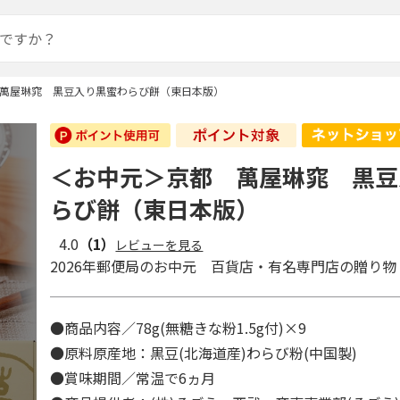
萬屋琳窕 黒豆入り黒蜜わらび餅（東日本版）
＜お中元＞京都 萬屋琳窕 黒豆
らび餅（東日本版）
4.0
（1）
レビューを見る
2026年郵便局のお中元 百貨店・有名専門店の贈り物
●商品内容／78g(無糖きな粉1.5g付)×9
●原料原産地：黒豆(北海道産)わらび粉(中国製)
●賞味期間／常温で6ヵ月