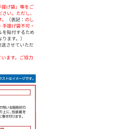
手提げ袋」等をご
ださい。ただし、
す。
（表記：
のし
・手提げ袋不可・
ルを貼付するため
なります。）
発送させていただ
ています。ご協力