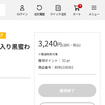
0
ログイン
注文履歴
クイック注文
カート
メニュー
3,240
円
入り黒蜜わ
(送料・税込)
※軽減税率対象
獲得ポイント： 32 pt
商品番号
8095218302