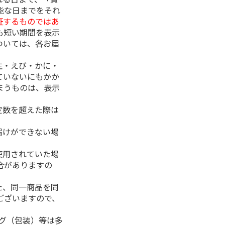
能な日までをそれ
証するものではあ
も短い期間を表示
ついては、各お届
生・えび・かに・
ていないにもかか
まうものは、表示
定数を超えた際は
。
届けができない場
使用されていた場
合がありますの
た、同一商品を同
ございますので、
ング（包装）等は多