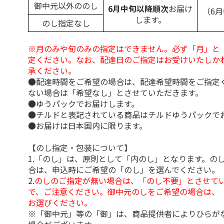
御中元以外ののし
6月中旬以降順次
お届け
（6
します。
のし指定なし
※月のみや旬のみの指定はできません。必ず「月」と
定ください。なお、配達日のご指定はお受けいたしか
承ください。
●配達時間をご希望の場合は、配達希望時間をご指定
ない場合は「希望なし」とさせていただきます。
●ゆうパックでお届けします。
●チルドと表記されている商品はチルドゆうパックで
●お届けは日本国内に限ります。
【のし指定・包装について】
1.「のし」は、原則として「内のし」となります。の
合は、申込時にご希望の「のし」を選んでください。
2.
のしのご指定が無い場合は、「のし不要」とさせて
で、ご注意ください。御中元のしをご希望の場合は、
お選びください。
※「御中元」等の「御」は、商品提供者によりひらが