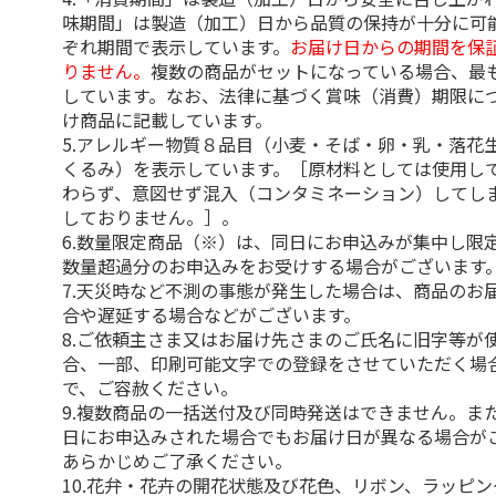
味期間」は製造（加工）日から品質の保持が十分に可
ぞれ期間で表示しています。
お届け日からの期間を保
りません。
複数の商品がセットになっている場合、最
しています。なお、法律に基づく賞味（消費）期限に
け商品に記載しています。
5.アレルギー物質８品目（小麦・そば・卵・乳・落花
くるみ）を表示しています。［原材料としては使用し
わらず、意図せず混入（コンタミネーション）してし
しておりません。］。
6.数量限定商品（※）は、同日にお申込みが集中し限
数量超過分のお申込みをお受けする場合がございます
7.天災時など不測の事態が発生した場合は、商品のお
合や遅延する場合などがございます。
8.ご依頼主さま又はお届け先さまのご氏名に旧字等が
合、一部、印刷可能文字での登録をさせていただく場
で、ご容赦ください。
9.複数商品の一括送付及び同時発送はできません。ま
日にお申込みされた場合でもお届け日が異なる場合が
あらかじめご了承ください。
10.花弁・花卉の開花状態及び花色、リボン、ラッピ