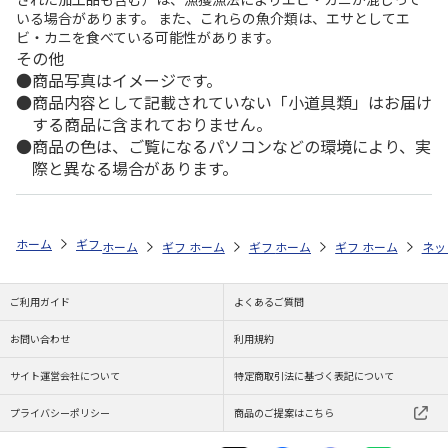
いる場合があります。 また、これらの魚介類は、エサとしてエ
ビ・カニを食べている可能性があります。
その他
商品写真はイメージです。
商品内容として記載されていない「小道具類」はお届け
する商品に含まれておりません。
商品の色は、ご覧になるパソコンなどの環境により、実
際と異なる場合があります。
ホーム
ギフトストア
お中元・夏ギフト特集 2026
お菓子・スイーツ
ホーム
ギフトストア
ホーム
ギフトストア
お中元・夏ギフト特集 2026
ホーム
ギフトストア
お中元・夏ギフト特集
ホーム
ネッ
お
お
ご利用ガイド
よくあるご質問
お問い合わせ
利用規約
サイト運営会社について
特定商取引法に基づく表記について
プライバシーポリシー
商品のご提案はこちら