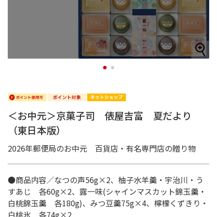
1
2
＜お中元＞京菓子司 俵屋吉富 夏だより
（東日本版）
2026年郵便局のお中元 百貨店・有名専門店の贈り物
●商品内容／なつの声56g×2、柚子水羊羹・宇治川・う
すあじ 各60g×2、露一味(シャインマスカット錦玉羹・
白桃錦玉羹 各180g)、みつ豆羹75g×4、檸檬くずきり・
白桃氷 各74g×2