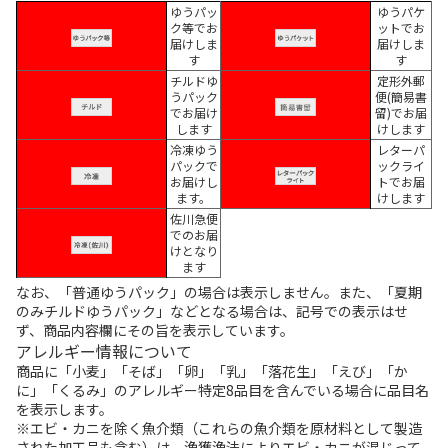
ゆうパッ
ゆうパケ
ク等でお
ットでお
届けしま
届けしま
す
す
チルドゆ
定形外郵
うパック
便(簡易書
でお届け
留)でお届
します
けします
冷凍ゆう
レターパ
パックで
ックライ
お届けし
トでお届
ます。
けします
佐川急便
でのお届
けとなり
ます
なお、「普通ゆうパック」の場合は表示しません。また、「夏期
のみチルドゆうパック」などとなる場合は、記号での表示はせ
ず、商品内容欄にその旨を表示しています。
アレルギー情報について
商品に「小麦」「そば」「卵」「乳」「落花生」「えび」「か
に」「くるみ」のアレルギー特定8品目を含んでいる場合に品目名
を表示します。
※エビ・カニを除く魚介類（これらの魚介類を原材料として製造
された加工品も含む）は、漁獲漁法によりエビ・カニが混じって