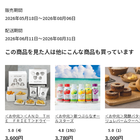
販売期間
2026年05月18日～2026年08月06日
配送期間
2026年06月11日～2026年08月31日
この商品を見た人は他にこんな商品も買っています
＜お中元＞＜ＡＮＤ ＴＨ
＜お中元＞新つぶらなオー
＜お中元＞発酵バタ
Ｅ ＦＲＩＥＴ＞ドライフ
ルスターズ
リュレバームクーヘ
リット５種１０個詰合せ
5.0
（4）
4.8
（191）
5.0
（1）
3,600円
3,780円
3,000円