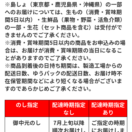
※島しょ（東京都・鹿児島県・沖縄県）の一部
へのお届けについては、生もの（消費・賞味期
間5日以内）・生鮮品（果物・野菜・活魚介類）
の一部・生花（セット商品を含む）は受付がで
きませんのでご了承ください。
※消費・賞味期間5日以内の商品をお申込みの場
合は、お届けが消費・賞味期限の当日になるこ
とがありますのでご了承ください。
※商品到着後の日持ち期間は、製造工場からの
配送日数、ゆうパックの配送日数、お届け時不
在保管期間などにより短くなる場合がございま
すのであらかじめご了承ください。
のし指定
配達時期指定
配達時期指定
なし
あり
御中元のし
7月上旬以降
ご指定の時期
順次
お届けし
にお届けしま