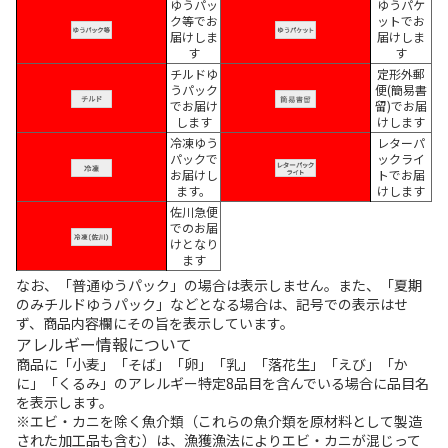
ゆうパッ
ゆうパケ
ク等でお
ットでお
届けしま
届けしま
す
す
チルドゆ
定形外郵
うパック
便(簡易書
でお届け
留)でお届
します
けします
冷凍ゆう
レターパ
パックで
ックライ
お届けし
トでお届
ます。
けします
佐川急便
でのお届
けとなり
ます
なお、「普通ゆうパック」の場合は表示しません。また、「夏期
のみチルドゆうパック」などとなる場合は、記号での表示はせ
ず、商品内容欄にその旨を表示しています。
アレルギー情報について
商品に「小麦」「そば」「卵」「乳」「落花生」「えび」「か
に」「くるみ」のアレルギー特定8品目を含んでいる場合に品目名
を表示します。
※エビ・カニを除く魚介類（これらの魚介類を原材料として製造
された加工品も含む）は、漁獲漁法によりエビ・カニが混じって