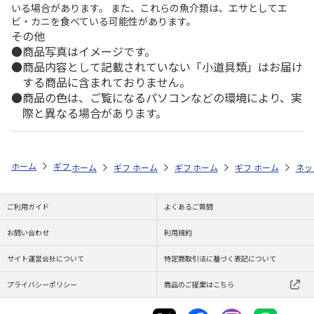
いる場合があります。 また、これらの魚介類は、エサとしてエ
ビ・カニを食べている可能性があります。
その他
商品写真はイメージです。
商品内容として記載されていない「小道具類」はお届け
する商品に含まれておりません。
商品の色は、ご覧になるパソコンなどの環境により、実
際と異なる場合があります。
ホーム
ギフトストア
お中元・夏ギフト特集 2026
お菓子・スイーツ
ホーム
ギフトストア
ホーム
ギフトストア
お中元・夏ギフト特集 2026
ホーム
ギフトストア
お中元・夏ギフト特集
ホーム
ネッ
お
お
ご利用ガイド
よくあるご質問
お問い合わせ
利用規約
サイト運営会社について
特定商取引法に基づく表記について
プライバシーポリシー
商品のご提案はこちら