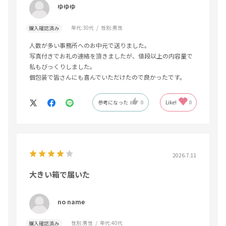
ゆゆゆ
年代:
30代
性別:
男性
購入確認済み
人数が多い事務所へのお中元で送りました。
写真付きでお礼の連絡を頂きましたが、値段以上の内容量で
私もびっくりしました。
個包装で皆さんにも喜んでいただけたので良かったです。
参考になった
0
Like!
0
2026.7.11
大きい箱で届いた
no name
性別:
男性
年代:
40代
購入確認済み