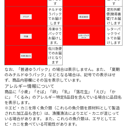
す
す
チルドゆ
定形外郵
うパック
便(簡易書
でお届け
留)でお届
します
けします
冷凍ゆう
レターパ
パックで
ックライ
お届けし
トでお届
ます。
けします
佐川急便
でのお届
けとなり
ます
なお、「普通ゆうパック」の場合は表示しません。また、「夏期
のみチルドゆうパック」などとなる場合は、記号での表示はせ
ず、商品内容欄にその旨を表示しています。
アレルギー情報について
商品に「小麦」「そば」「卵」「乳」「落花生」「えび」「か
に」「くるみ」のアレルギー特定8品目を含んでいる場合に品目名
を表示します。
※エビ・カニを除く魚介類（これらの魚介類を原材料として製造
された加工品も含む）は、漁獲漁法によりエビ・カニが混じって
いる場合があります。 また、これらの魚介類は、エサとしてエ
ビ・カニを食べている可能性があります。