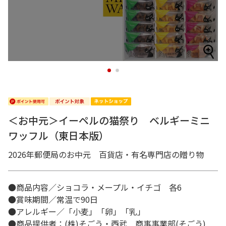
1
2
＜お中元＞イーペルの猫祭り ベルギーミニ
ワッフル（東日本版）
2026年郵便局のお中元 百貨店・有名専門店の贈り物
●商品内容／ショコラ・メープル・イチゴ 各6
●賞味期間／常温で90日
●アレルギー／「小麦」「卵」「乳」
●商品提供者：(株)そごう・西武 商事事業部(そごう)