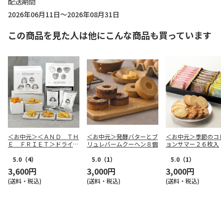
配送期間
2026年06月11日～2026年08月31日
この商品を見た人は他にこんな商品も買っています
＜お中元＞＜ＡＮＤ ＴＨ
＜お中元＞発酵バターとブ
＜お中元＞季節のコ
Ｅ ＦＲＩＥＴ＞ドライフ
リュレバームクーヘン８個
ョンサマー２６枚入
リット５種１０個詰合せ
5.0
（4）
5.0
（1）
5.0
（1）
3,600円
3,000円
3,000円
(送料・税込)
(送料・税込)
(送料・税込)