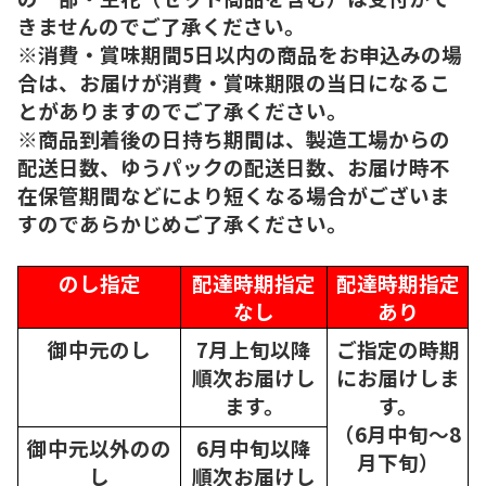
きませんのでご了承ください。
※消費・賞味期間5日以内の商品をお申込みの場
合は、お届けが消費・賞味期限の当日になるこ
とがありますのでご了承ください。
※商品到着後の日持ち期間は、製造工場からの
配送日数、ゆうパックの配送日数、お届け時不
在保管期間などにより短くなる場合がございま
すのであらかじめご了承ください。
のし指定
配達時期指定
配達時期指定
なし
あり
御中元のし
7月上旬以降
ご指定の時期
順次
お届けし
にお届けしま
ます。
す。
（6月中旬～8
御中元以外のの
6月中旬以降
月下旬）
し
順次
お届けし