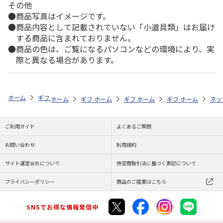
その他
商品写真はイメージです。
商品内容として記載されていない「小道具類」はお届け
する商品に含まれておりません。
商品の色は、ご覧になるパソコンなどの環境により、実
際と異なる場合があります。
ホーム
ギフトストア
お中元・夏ギフト特集 2026
お菓子・スイーツ
ホーム
ギフトストア
ホーム
ギフトストア
お中元・夏ギフト特集 2026
ホーム
ギフトストア
お中元・夏ギフト特集
ホーム
ネッ
お
お
ご利用ガイド
よくあるご質問
お問い合わせ
利用規約
サイト運営会社について
特定商取引法に基づく表記について
プライバシーポリシー
商品のご提案はこちら
SNSでお得な情報発信中