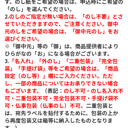
す。のし紙をご希望の場合は、申込時にご希望の
「のし」を選んでください。
2.
のしのご指定が無い場合は、「のし不要」とさ
せていただきますので、ご注意ください。御中
元のしをご希望の場合は、「御中元のし」をお
選びください。
※「御中元」等の「御」は、商品提供者により
ひらがなの「お」になる場合がございます。
3.
「名入れ」「外のし」「二重包装」「完全包
装」「手提げ袋」等をご希望の場合は、「商品
設定（のし等）」欄にご入力ください。ただ
し、一部の商品についてはお承りできない場合
もございます。
（表記：
のし不可・のし名入れ不
可・二重包装不可・完全包装不可・手提げ袋不
可・仏事包装（仏事のし）不可。
二重包装と
は、宛先ラベルを貼付するために、包装の上か
ら再度包装又は箱等に納入したものとなりま
す。）