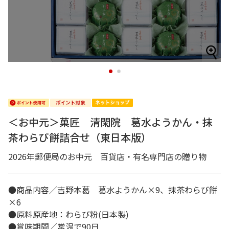
1
2
＜お中元＞菓匠 清閑院 葛水ようかん・抹
茶わらび餅詰合せ（東日本版）
2026年郵便局のお中元 百貨店・有名専門店の贈り物
●商品内容／吉野本葛 葛水ようかん×9、抹茶わらび餅
×6
●原料原産地：わらび粉(日本製)
●賞味期間／常温で90日