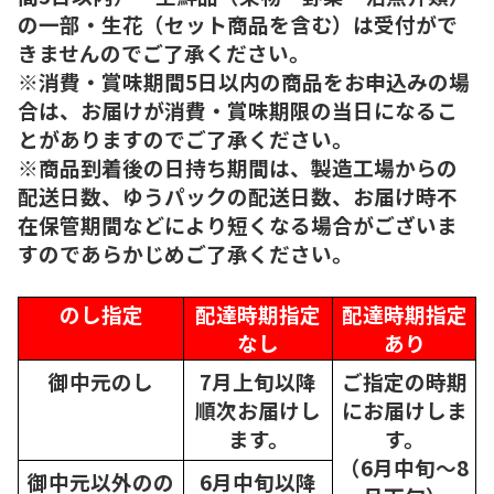
の一部・生花（セット商品を含む）は受付がで
きませんのでご了承ください。
※消費・賞味期間5日以内の商品をお申込みの場
合は、お届けが消費・賞味期限の当日になるこ
とがありますのでご了承ください。
※商品到着後の日持ち期間は、製造工場からの
配送日数、ゆうパックの配送日数、お届け時不
在保管期間などにより短くなる場合がございま
すのであらかじめご了承ください。
のし指定
配達時期指定
配達時期指定
なし
あり
御中元のし
7月上旬以降
ご指定の時期
順次
お届けし
にお届けしま
ます。
す。
（6月中旬～8
御中元以外のの
6月中旬以降