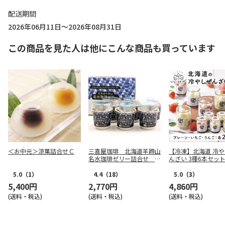
配送期間
2026年06月11日～2026年08月31日
この商品を見た人は他にこんな商品も買っています
＜お中元＞涼菓詰合せＣ
三喜屋珈琲 北海道羊蹄山
【冷凍】北海道 冷
名水珈琲ゼリー詰合せ M
んざい 3種6本セッ
CJ-AE
5.0
（1）
4.4
（18）
5.0
（3）
5,400円
2,770円
4,860円
(送料・税込)
(送料・税込)
(送料・税込)