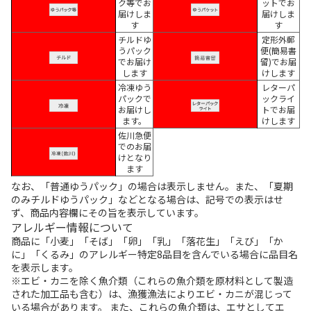
ク等でお
ットでお
届けしま
届けしま
す
す
チルドゆ
定形外郵
うパック
便(簡易書
でお届け
留)でお届
します
けします
冷凍ゆう
レターパ
パックで
ックライ
お届けし
トでお届
ます。
けします
佐川急便
でのお届
けとなり
ます
なお、「普通ゆうパック」の場合は表示しません。また、「夏期
のみチルドゆうパック」などとなる場合は、記号での表示はせ
ず、商品内容欄にその旨を表示しています。
アレルギー情報について
商品に「小麦」「そば」「卵」「乳」「落花生」「えび」「か
に」「くるみ」のアレルギー特定8品目を含んでいる場合に品目名
を表示します。
※エビ・カニを除く魚介類（これらの魚介類を原材料として製造
された加工品も含む）は、漁獲漁法によりエビ・カニが混じって
いる場合があります。 また、これらの魚介類は、エサとしてエ