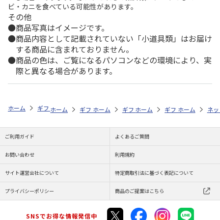
ビ・カニを食べている可能性があります。
その他
商品写真はイメージです。
商品内容として記載されていない「小道具類」はお届け
する商品に含まれておりません。
商品の色は、ご覧になるパソコンなどの環境により、実
際と異なる場合があります。
ホーム
ギフトストア
お中元・夏ギフト特集 2026
お菓子・スイーツ
ホーム
ギフトストア
ホーム
ギフトストア
お中元・夏ギフト特集 2026
ホーム
ギフトストア
お中元・夏ギフト特集
ホーム
ネッ
お
お
ご利用ガイド
よくあるご質問
お問い合わせ
利用規約
サイト運営会社について
特定商取引法に基づく表記について
プライバシーポリシー
商品のご提案はこちら
SNSでお得な情報発信中