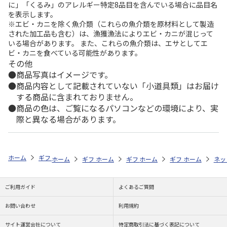
に」「くるみ」のアレルギー特定8品目を含んでいる場合に品目名
を表示します。
※エビ・カニを除く魚介類（これらの魚介類を原材料として製造
された加工品も含む）は、漁獲漁法によりエビ・カニが混じって
いる場合があります。 また、これらの魚介類は、エサとしてエ
ビ・カニを食べている可能性があります。
その他
商品写真はイメージです。
商品内容として記載されていない「小道具類」はお届け
する商品に含まれておりません。
商品の色は、ご覧になるパソコンなどの環境により、実
際と異なる場合があります。
ホーム
ギフトストア
お中元・夏ギフト特集 2026
日用品
＜お中
ホーム
ギフトストア
ホーム
ギフトストア
お中元・夏ギフト特集 2026
ホーム
ギフトストア
お中元・夏ギフト特集
ホーム
ネッ
お
日
ご利用ガイド
よくあるご質問
お問い合わせ
利用規約
サイト運営会社について
特定商取引法に基づく表記について