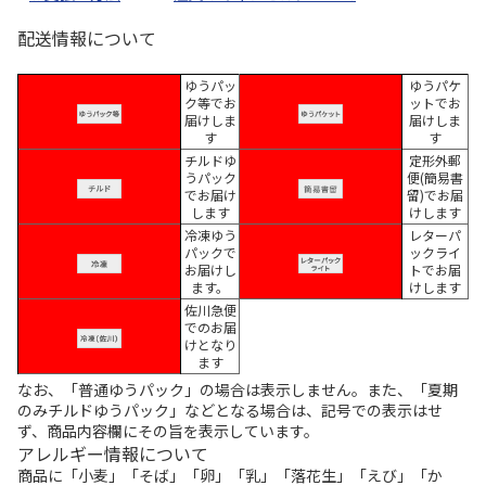
配送情報について
ゆうパッ
ゆうパケ
ク等でお
ットでお
届けしま
届けしま
す
す
チルドゆ
定形外郵
うパック
便(簡易書
でお届け
留)でお届
します
けします
冷凍ゆう
レターパ
パックで
ックライ
お届けし
トでお届
ます。
けします
佐川急便
でのお届
けとなり
ます
なお、「普通ゆうパック」の場合は表示しません。また、「夏期
のみチルドゆうパック」などとなる場合は、記号での表示はせ
ず、商品内容欄にその旨を表示しています。
アレルギー情報について
商品に「小麦」「そば」「卵」「乳」「落花生」「えび」「か