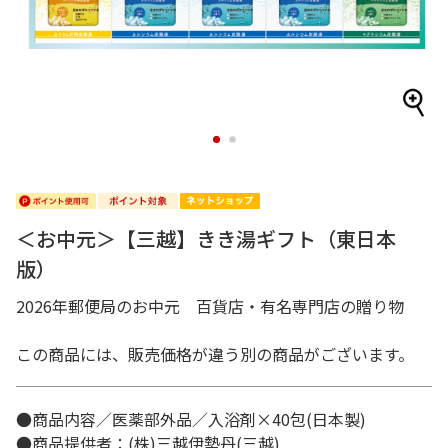
1
2
＜お中元＞【三越】きき湯ギフト（東日本
版）
2026年郵便局のお中元 百貨店・有名専門店の贈り物
この商品には、販売価格が違う別の商品がございます。
●商品内容／医薬部外品／入浴剤×40包(日本製)
●商品提供者：(株)三越伊勢丹(三越)