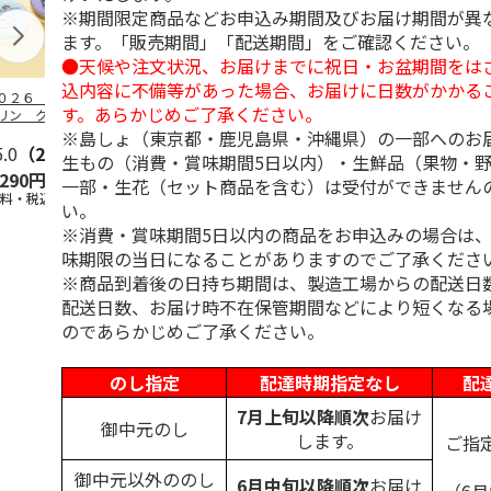
※期間限定商品などお申込み期間及びお届け期間が異
ます。「販売期間」「配送期間」をご確認ください。
●天候や注文状況、お届けまでに祝日・お盆期間をは
込内容に不備等があった場合、お届けに日数がかかる
０２６ ポムポム
ハローキティ スキ
〈ソロソロ〉パーフ
２０２６ ポ
す。あらかじめご了承ください。
リン クッション
ンクリーム３本セッ
ェクトＵＶジェル
プリン フェ
ァンデーション３
ト
６本
ウダー３個セ
※島しょ（東京都・鹿児島県・沖縄県）の一部へのお
セ
5.0
…
（2）
5.0
（4）
4.8
（16）
5.0
（1）
生もの（消費・賞味期間5日以内）・生鮮品（果物・
,290円
2,670円
9,800円
5,280円
一部・生花（セット商品を含む）は受付ができません
送料・税込)
(送料・税込)
(送料・税込)
(送料・税込)
い。
※消費・賞味期間5日以内の商品をお申込みの場合は
味期限の当日になることがありますのでご了承くださ
※商品到着後の日持ち期間は、製造工場からの配送日
配送日数、お届け時不在保管期間などにより短くなる
のであらかじめご了承ください。
のし指定
配達時期指定なし
配
7月上旬以降順次
お届け
御中元のし
します。
ご指
御中元以外ののし
6月中旬以降順次
お届け