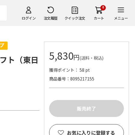
0
ログイン
注文履歴
クイック注文
カート
メニュー
5,830
円
フト（東日
(送料・税込)
獲得ポイント： 58 pt
商品番号
8095217155
。
お気に入りに登録する