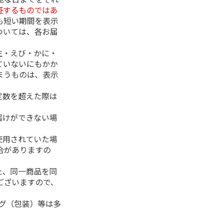
証するものではあ
も短い期間を表示
ついては、各お届
生・えび・かに・
ていないにもかか
まうものは、表示
定数を超えた際は
。
届けができない場
使用されていた場
合がありますの
た、同一商品を同
ございますので、
ング（包装）等は多