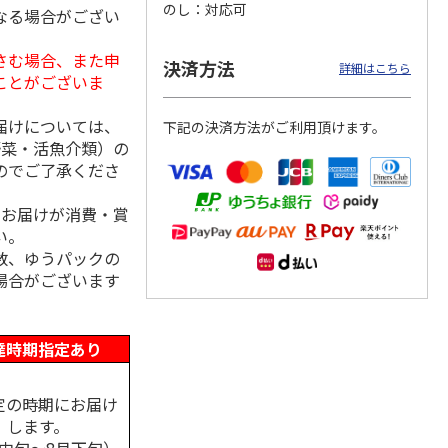
のし
対応可
なる場合がござい
さむ場合、また申
決済方法
詳細はこちら
ことがございま
ムポム
ハローキティ クッ
〈ソロソロ〉パーフ
〈ソロソロ〉アクア
イスパ
ションファンデーシ
ェクトＵＶジェル
シートマスクＲ・パ
ット
ョン３個セット
２本
ーフェクトＵＶジェ
届けについては、
下記の決済方法がご利用頂けます。
4.8
（12）
ルセ
4.4
…
（10）
野菜・活魚介類）の
4,290円
3,980円
3,980円
のでご了承くださ
(送料・税込)
(送料・税込)
(送料・税込)
、お届けが消費・賞
い。
数、ゆうパックの
場合がございます
達時期指定あり
定の時期にお届け
します。