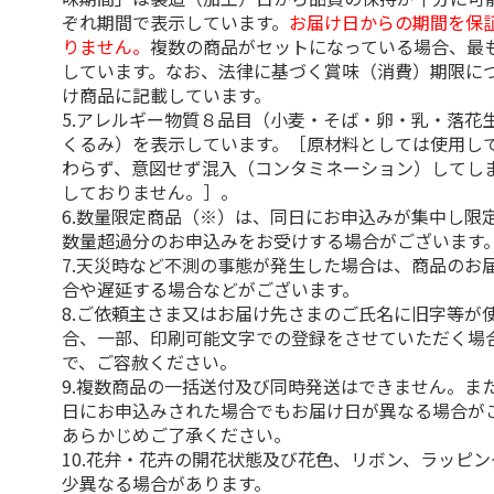
ぞれ期間で表示しています。
お届け日からの期間を保
りません。
複数の商品がセットになっている場合、最
しています。なお、法律に基づく賞味（消費）期限に
け商品に記載しています。
5.アレルギー物質８品目（小麦・そば・卵・乳・落花
くるみ）を表示しています。［原材料としては使用し
わらず、意図せず混入（コンタミネーション）してし
しておりません。］。
6.数量限定商品（※）は、同日にお申込みが集中し限
数量超過分のお申込みをお受けする場合がございます
7.天災時など不測の事態が発生した場合は、商品のお
合や遅延する場合などがございます。
8.ご依頼主さま又はお届け先さまのご氏名に旧字等が
合、一部、印刷可能文字での登録をさせていただく場
で、ご容赦ください。
9.複数商品の一括送付及び同時発送はできません。ま
日にお申込みされた場合でもお届け日が異なる場合が
あらかじめご了承ください。
10.花弁・花卉の開花状態及び花色、リボン、ラッピ
少異なる場合があります。