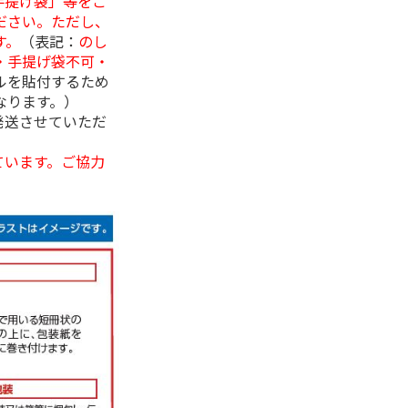
手提げ袋」等をご
ださい。ただし、
す。
（表記：
のし
・手提げ袋不可・
ルを貼付するため
なります。）
発送させていただ
ています。ご協力