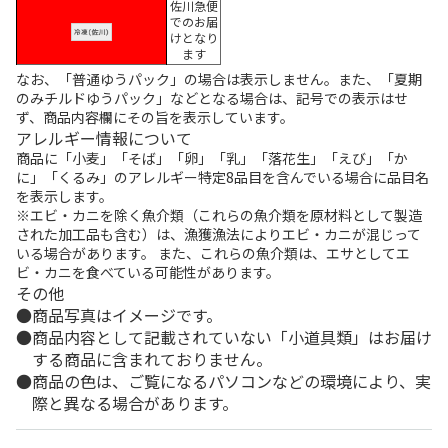
佐川急便
でのお届
けとなり
ます
なお、「普通ゆうパック」の場合は表示しません。また、「夏期
のみチルドゆうパック」などとなる場合は、記号での表示はせ
ず、商品内容欄にその旨を表示しています。
アレルギー情報について
商品に「小麦」「そば」「卵」「乳」「落花生」「えび」「か
に」「くるみ」のアレルギー特定8品目を含んでいる場合に品目名
を表示します。
※エビ・カニを除く魚介類（これらの魚介類を原材料として製造
された加工品も含む）は、漁獲漁法によりエビ・カニが混じって
いる場合があります。 また、これらの魚介類は、エサとしてエ
ビ・カニを食べている可能性があります。
その他
商品写真はイメージです。
商品内容として記載されていない「小道具類」はお届け
する商品に含まれておりません。
商品の色は、ご覧になるパソコンなどの環境により、実
際と異なる場合があります。