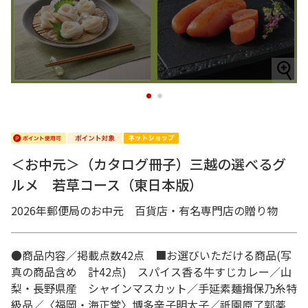
1
2
＜お中元＞（カタログ冊子）三越の選べるグ
ルメ 若草コース（東日本版）
2026年郵便局のお中元 百貨店・有名専門店の贈り物
●商品内容／掲載点数42点 ■お選びいただける商品(写
真の商品含め 計42点) スパイス香る牛すじカレー／山
梨・長野県産 シャインマスカット／手延素麺揖保乃糸特
級品／〈福岡・海正堂〉博多辛子明太子／祇園原了郭薬