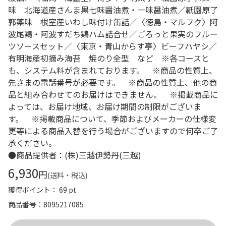
味 北海道産さんま黒七味醤油煮・一味醤油煮／祇園原了
郭薬味 根室産いわし味付け缶詰／〈徳島・マルフク〉阿
波尾鶏・阿波すだち鶏ハム詰合せ／ごろっと果実のフルー
ツソースセット／〈東京・青山からす亭〉ビーフハヤシ／
有明海産初摘み海苔 焼のり全型 など ※各コースと
も、システム料が含まれております。 ※商品の性質上、
先さまの電話番号が必要です。 ※商品の性質上、他の商
品と組み合わせてのお届けはできません。 ※掲載商品に
よっては、お届け地域、お届け期間の制限がございま
す。 ※掲載商品について、季節およびメーカーの仕様変
更等による商品入替を行う場合がございますので何卒ご了
承ください。
●商品提供者：(株)三越伊勢丹(三越)
6,930
円
(送料・税込)
獲得ポイント： 69 pt
商品番号
8095217085