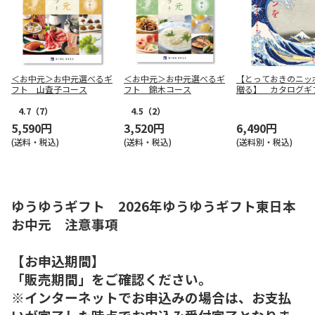
＜お中元＞お中元選べるギ
＜お中元＞お中元選べるギ
【とっておきのニッ
フト 山査子コース
フト 錦木コース
贈る】 カタログ
詩（うた）
4.7
（7）
4.5
（2）
5,590円
3,520円
6,490円
(送料・税込)
(送料・税込)
(送料別・税込)
ゆうゆうギフト 2026年ゆうゆうギフト東日本
お中元 注意事項
【お申込期間】
「販売期間」をご確認ください。
※インターネットでお申込みの場合は、お支払