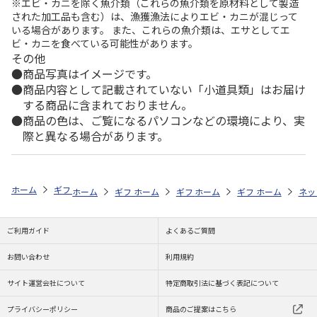
※エビ・カニを除く魚介類（これらの魚介類を原材料として製造
された加工品も含む）は、漁獲漁法によりエビ・カニが混じって
いる場合があります。 また、これらの魚介類は、エサとしてエ
ビ・カニを食べている可能性があります。
その他
商品写真はイメージです。
商品内容として記載されていない「小道具類」はお届け
する商品に含まれておりません。
商品の色は、ご覧になるパソコンなどの環境により、実
際と異なる場合があります。
ホーム
ギフトストア
お中元・夏ギフト特集 2026
ハム・お肉
＜
ホーム
ギフトストア
ホーム
ギフトストア
お中元・夏ギフト特集 2026
ホーム
ギフトストア
お中元・夏ギフト特集
ホーム
ネッ
お
ハ
ご利用ガイド
よくあるご質問
お問い合わせ
利用規約
サイト運営会社について
特定商取引法に基づく表記について
プライバシーポリシー
商品のご提案はこちら