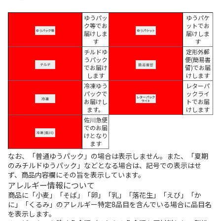
ゆうパッ
ゆうパケ
ク等でお
ットでお
届けしま
届けしま
す
す
チルドゆ
定形外郵
うパック
便(簡易書
でお届け
留)でお届
します
けします
冷凍ゆう
レターパ
パックで
ックライ
お届けし
トでお届
ます。
けします
佐川急便
でのお届
けとなり
ます
なお、「普通ゆうパック」の場合は表示しません。また、「夏期
のみチルドゆうパック」などとなる場合は、記号での表示はせ
ず、商品内容欄にその旨を表示しています。
アレルギー情報について
商品に「小麦」「そば」「卵」「乳」「落花生」「えび」「か
に」「くるみ」のアレルギー特定8品目を含んでいる場合に品目名
を表示します。