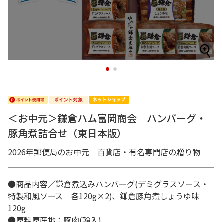
1
2
＜お中元＞鎌倉ハム富岡商会 ハンバーグ・
豚角煮詰合せ（東日本版）
2026年郵便局のお中元 百貨店・有名専門店の贈り物
●商品内容／鎌倉煮込みハンバーグ(デミグラスソース・
特製和風ソース 各120g×2)、鎌倉豚角煮しょうゆ味
120g
●原料原産地：豚肉(輸入)