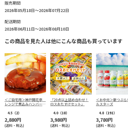
販売期間
2026年05月18日～2026年07月22日
配送期間
2026年06月11日～2026年08月10日
この商品を見た人は他にこんな商品も買っています
＜ご自宅用＞神戸開花亭
「20点以上詰め合わせ！
＜お中元＞新つぶら
レンジで煮込みハンバーグ
ロスおたすけセット」
ルスターズ
２種
4.5
（2）
4.0
（18）
4.8
（191）
2,880円
3,980円
3,780円
(送料・税込)
(送料・税込)
(送料・税込)