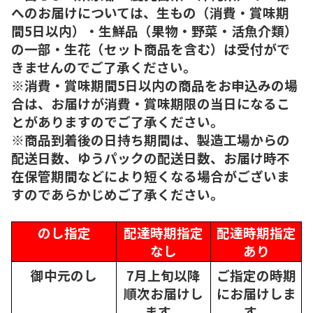
へのお届けについては、生もの（消費・賞味期
間5日以内）・生鮮品（果物・野菜・活魚介類）
の一部・生花（セット商品を含む）は受付がで
きませんのでご了承ください。
※消費・賞味期間5日以内の商品をお申込みの場
合は、お届けが消費・賞味期限の当日になるこ
とがありますのでご了承ください。
※商品到着後の日持ち期間は、製造工場からの
配送日数、ゆうパックの配送日数、お届け時不
在保管期間などにより短くなる場合がございま
すのであらかじめご了承ください。
のし指定
配達時期指定
配達時期指定
なし
あり
御中元のし
7月上旬以降
ご指定の時期
順次
お届けし
にお届けしま
ます。
す。