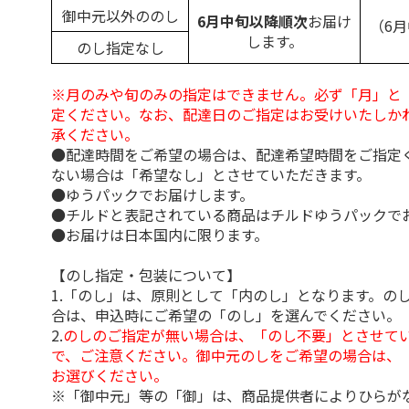
御中元以外ののし
6月中旬以降順次
お届け
（6
します。
のし指定なし
※月のみや旬のみの指定はできません。必ず「月」と
定ください。なお、配達日のご指定はお受けいたしか
承ください。
●配達時間をご希望の場合は、配達希望時間をご指定
ない場合は「希望なし」とさせていただきます。
●ゆうパックでお届けします。
●チルドと表記されている商品はチルドゆうパックで
●お届けは日本国内に限ります。
【のし指定・包装について】
1.「のし」は、原則として「内のし」となります。の
合は、申込時にご希望の「のし」を選んでください。
2.
のしのご指定が無い場合は、「のし不要」とさせて
で、ご注意ください。御中元のしをご希望の場合は、
お選びください。
※「御中元」等の「御」は、商品提供者によりひらが