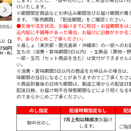
します。ただし、「御中元のし」をご希望の場合は7
けいたします。
※期間限定商品などお申込み期間及びお届け期間が異
ます。「販売期間」「配送期間」をご確認ください。
●天候や注文状況、お届けまでに祝日・お盆期間をは
お中元＞３種詰合
柿安本店 極松阪牛
【冷凍】大阪お好み
＜お中元＞【
しぐれ煮詰合せ
焼き人気店の味比べ
＜おこわ米八
込内容に不備等があった場合、お届けに日数がかかる
EM29
セット
町今半＞黒毛
す。あらかじめご了承ください。
5.0
（1）
すき
5.0
…
（1）
※島しょ（東京都・鹿児島県・沖縄県）の一部へのお
,750円
4,012円
4,300円
4,320円
生もの（消費・賞味期間5日以内）・生鮮品（果物・
送料・税込)
(送料・税込)
(送料・税込)
(送料・税込)
一部・生花（セット商品を含む）は受付ができません
い。
※消費・賞味期間5日以内の商品をお申込みの場合は
味期限の当日になることがありますのでご了承くださ
※商品到着後の日持ち期間は、製造工場からの配送日
配送日数、お届け時不在保管期間などにより短くなる
のであらかじめご了承ください。
のし指定
配達時期指定なし
配
7月上旬以降順次
お届け
御中元のし
します。
ご指