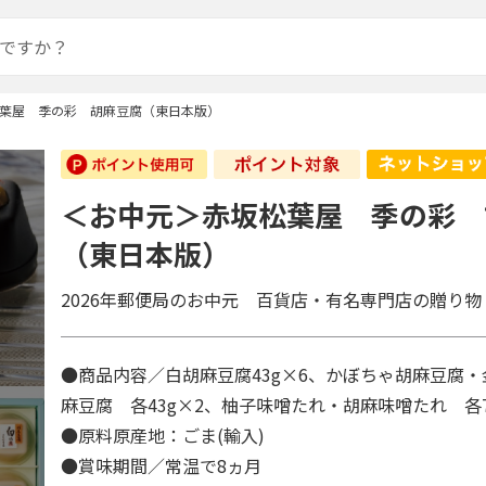
葉屋 季の彩 胡麻豆腐（東日本版）
＜お中元＞赤坂松葉屋 季の彩 
（東日本版）
2026年郵便局のお中元 百貨店・有名専門店の贈り物
●商品内容／白胡麻豆腐43g×6、かぼちゃ胡麻豆腐
麻豆腐 各43g×2、柚子味噌たれ・胡麻味噌たれ 各
●原料原産地：ごま(輸入)
●賞味期間／常温で8ヵ月