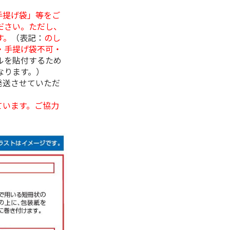
手提げ袋」等をご
ださい。ただし、
す。
（表記：
のし
・手提げ袋不可・
ルを貼付するため
なります。）
発送させていただ
ています。ご協力