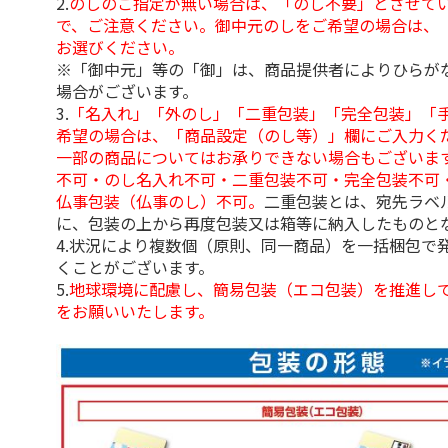
2.
のしのご指定が無い場合は、「のし不要」とさせて
で、ご注意ください。御中元のしをご希望の場合は、
お選びください。
※「御中元」等の「御」は、商品提供者によりひらが
場合がございます。
3.
「名入れ」「外のし」「二重包装」「完全包装」「
希望の場合は、「商品設定（のし等）」欄にご入力く
一部の商品についてはお承りできない場合もございま
不可・のし名入れ不可・二重包装不可・完全包装不可
仏事包装（仏事のし）不可。
二重包装とは、宛先ラベ
に、包装の上から再度包装又は箱等に納入したものと
4.状況により複数個（原則、同一商品）を一括梱包で
くことがございます。
5.
地球環境に配慮し、簡易包装（エコ包装）を推進し
をお願いいたします。