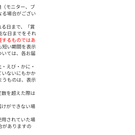
境（モニター、ブ
なる場合がござい
れる日まで、「賞
能な日までをそれ
証するものではあ
も短い期間を表示
ついては、各お届
生・えび・かに・
ていないにもかか
まうものは、表示
定数を超えた際は
。
届けができない場
使用されていた場
合がありますの