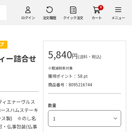
0
ログイン
注文履歴
クイック注文
カート
メニュー
5,840
円
ィー詰合せ
(送料・税込)
※軽減税率対象
獲得ポイント： 58 pt
商品番号
8095216744
ヴィエナーヴルス
数量
ロースハムステーキ
ランス製) ※のし名
可・仏事包装(仏事