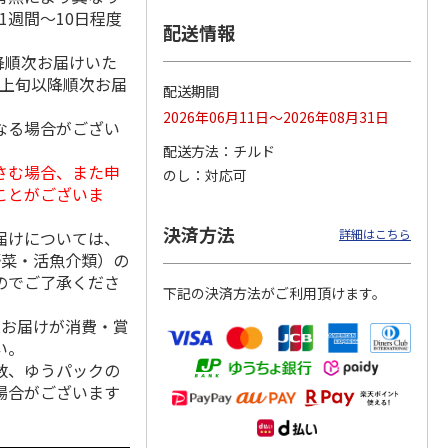
1週間～10日程度
配送情報
降順次お届けいた
月上旬以降順次お届
丼の具
＜お中元＞【冷凍】
＜お中元＞ケーファ
＜お中元＞ケーファ
配送期間
ット
６種類のお肉ソムリ
ー 生ハム・サラミ
ー 生ハム・サラミ
2026年06月11日～2026年08月31日
エアソートＢＯＸ
セット（東日本版）
セット（東日本版）
なる場合がござい
5.0
（1）
配送方法
チルド
5,980円
4,220円
5,840円
さむ場合、また申
のし
対応可
(送料・税込)
(送料・税込)
(送料・税込)
ことがございま
決済方法
詳細はこちら
届けについては、
野菜・活魚介類）の
のでご了承くださ
下記の決済方法がご利用頂けます。
、お届けが消費・賞
い。
数、ゆうパックの
場合がございます