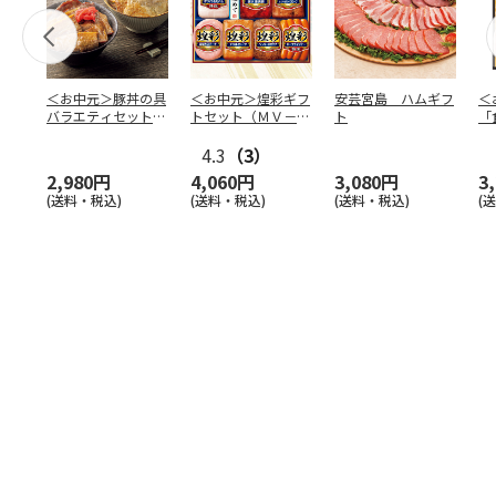
＜お中元＞豚丼の具
＜お中元＞煌彩ギフ
安芸宮島 ハムギフ
＜
バラエティセット
トセット（ＭＶ－５
ト
「
「桜」
０７）
バ
4.3
（3）
（
2,980円
4,060円
3,080円
3
(送料・税込)
(送料・税込)
(送料・税込)
(