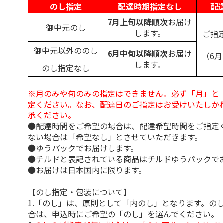
のし指定
配達時期指定なし
配
7月上旬以降順次
お届け
御中元のし
します。
ご指
御中元以外ののし
6月中旬以降順次
お届け
（6
します。
のし指定なし
※月のみや旬のみの指定はできません。必ず「月」と
定ください。なお、配達日のご指定はお受けいたしか
承ください。
●配達時間をご希望の場合は、配達希望時間をご指定
ない場合は「希望なし」とさせていただきます。
●ゆうパックでお届けします。
●チルドと表記されている商品はチルドゆうパックで
●お届けは日本国内に限ります。
【のし指定・包装について】
1.「のし」は、原則として「内のし」となります。の
合は、申込時にご希望の「のし」を選んでください。