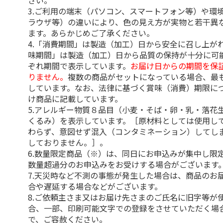
さい。
3.ご利用の端末（パソコン、スマートフォン等）や環
ラウザ等）の違いにより、色の見え方が実物と若干異
ます。あらかじめご了承ください。
4.「消費期間」は製造（加工）日から安全に召し上が
味期間」は製造（加工）日から品質の保持が十分に可
ぞれ期間で表示しています。
お届け日からの期間を保
りません。
複数の商品がセットになっている場合、最
しています。なお、法律に基づく賞味（消費）期限に
け商品に記載しています。
5.アレルギー物質８品目（小麦・そば・卵・乳・落花
くるみ）を表示しています。［原材料としては使用し
わらず、意図せず混入（コンタミネーション）してし
しておりません。］。
6.数量限定商品（※）は、同日にお申込みが集中し限
数量超過分のお申込みをお受けする場合がございます
7.天災時など不測の事態が発生した場合は、商品のお
合や遅延する場合などがございます。
8.ご依頼主さま又はお届け先さまのご氏名に旧字等が
合、一部、印刷可能文字での登録をさせていただく場
で、ご容赦ください。