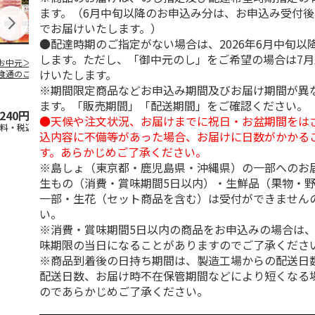
ます。（6月中旬以降のお申込み分は、お申込み受付後
でお届けいたします。）
●配達時期のご指定がない場合は、2026年6月中旬以
します。ただし、「御中元のし」をご希望の場合は7
お中元＞伊藤ハム
＜お中元＞伊藤ハ
＜お中元＞伊藤ハム
＜お中元＞豚
けいたします。
食通のこだわり」
ム ハム・ロースト
「伝承の響」詰合せ
バラエティセ
ラエティセット
ビーフバラエティ詰
（東日本版）
「菊」
※期間限定商品などお申込み期間及びお届け期間が異
東日
…
合せ（
…
ます。「販売期間」「配送期間」をご確認ください。
,240円
3,680円
3,240円
3,900円
●天候や注文状況、お届けまでに祝日・お盆期間をは
送料・税込)
(送料・税込)
(送料・税込)
(送料・税込)
込内容に不備等があった場合、お届けに日数がかかる
す。あらかじめご了承ください。
※島しょ（東京都・鹿児島県・沖縄県）の一部へのお
生もの（消費・賞味期間5日以内）・生鮮品（果物・
一部・生花（セット商品を含む）は受付ができません
い。
※消費・賞味期間5日以内の商品をお申込みの場合は
味期限の当日になることがありますのでご了承くださ
※商品到着後の日持ち期間は、製造工場からの配送日
配送日数、お届け時不在保管期間などにより短くなる
のであらかじめご了承ください。