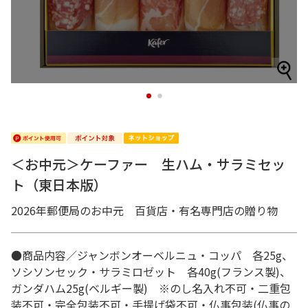
1
2
＜お中元＞ケーファー 生ハム・サラミセッ
ト（東日本版）
2026年郵便局のお中元 百貨店・有名専門店の贈り物
●商品内容／ジャンボンオーベルニュ・コッパ 各25g、
ソシソンセック・サラミロゼット 各40g(フランス製)、
ガンダハム25g(ベルギー製) ※のし名入れ不可・二重包
装不可・完全包装不可・手提げ袋不可・仏事包装(仏事の