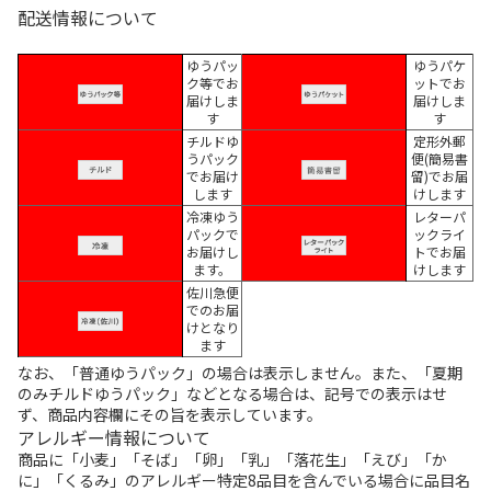
配送情報について
ゆうパッ
ゆうパケ
ク等でお
ットでお
届けしま
届けしま
す
す
チルドゆ
定形外郵
うパック
便(簡易書
でお届け
留)でお届
します
けします
冷凍ゆう
レターパ
パックで
ックライ
お届けし
トでお届
ます。
けします
佐川急便
でのお届
けとなり
ます
なお、「普通ゆうパック」の場合は表示しません。また、「夏期
のみチルドゆうパック」などとなる場合は、記号での表示はせ
ず、商品内容欄にその旨を表示しています。
アレルギー情報について
商品に「小麦」「そば」「卵」「乳」「落花生」「えび」「か
に」「くるみ」のアレルギー特定8品目を含んでいる場合に品目名