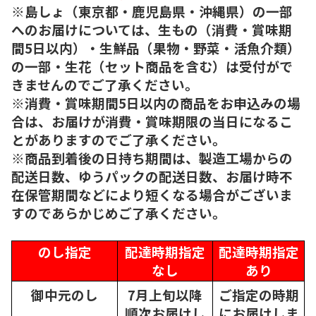
※島しょ（東京都・鹿児島県・沖縄県）の一部
へのお届けについては、生もの（消費・賞味期
間5日以内）・生鮮品（果物・野菜・活魚介類）
の一部・生花（セット商品を含む）は受付がで
きませんのでご了承ください。
※消費・賞味期間5日以内の商品をお申込みの場
合は、お届けが消費・賞味期限の当日になるこ
とがありますのでご了承ください。
※商品到着後の日持ち期間は、製造工場からの
配送日数、ゆうパックの配送日数、お届け時不
在保管期間などにより短くなる場合がございま
すのであらかじめご了承ください。
のし指定
配達時期指定
配達時期指定
なし
あり
御中元のし
7月上旬以降
ご指定の時期
順次
お届けし
にお届けしま