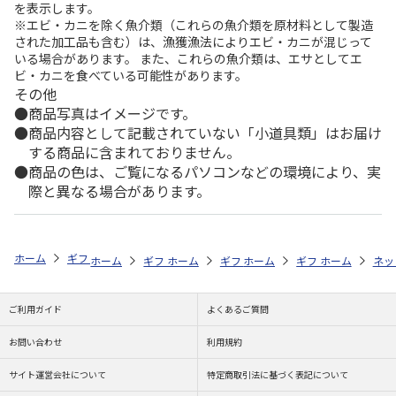
を表示します。
※エビ・カニを除く魚介類（これらの魚介類を原材料として製造
された加工品も含む）は、漁獲漁法によりエビ・カニが混じって
いる場合があります。 また、これらの魚介類は、エサとしてエ
ビ・カニを食べている可能性があります。
その他
商品写真はイメージです。
商品内容として記載されていない「小道具類」はお届け
する商品に含まれておりません。
商品の色は、ご覧になるパソコンなどの環境により、実
際と異なる場合があります。
ホーム
ギフトストア
お中元・夏ギフト特集 2026
ハム・お肉
＜
ホーム
ギフトストア
ホーム
ギフトストア
お中元・夏ギフト特集 2026
ホーム
ギフトストア
お中元・夏ギフト特集
ホーム
ネッ
お
ハ
ご利用ガイド
よくあるご質問
お問い合わせ
利用規約
サイト運営会社について
特定商取引法に基づく表記について