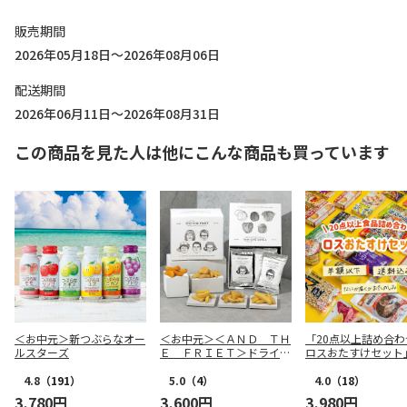
販売期間
2026年05月18日～2026年08月06日
配送期間
2026年06月11日～2026年08月31日
この商品を見た人は他にこんな商品も買っています
＜お中元＞新つぶらなオー
＜お中元＞＜ＡＮＤ ＴＨ
「20点以上詰め合わ
ルスターズ
Ｅ ＦＲＩＥＴ＞ドライフ
ロスおたすけセット
リット５種１０個詰合せ
4.8
（191）
5.0
（4）
4.0
（18）
3,780円
3,600円
3,980円