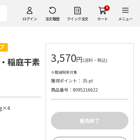
0
ログイン
注文履歴
クイック注文
カート
メニュー
3,570
円
・稲庭干素
(送料・税込)
※軽減税率対象
獲得ポイント： 35 pt
商品番号
8095216622
0g×4