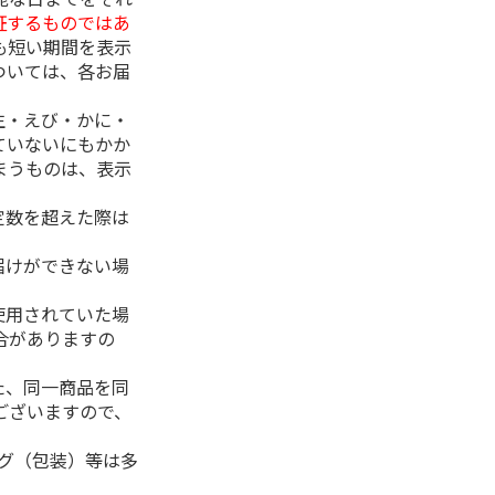
証するものではあ
も短い期間を表示
ついては、各お届
生・えび・かに・
ていないにもかか
まうものは、表示
定数を超えた際は
。
届けができない場
使用されていた場
合がありますの
た、同一商品を同
ございますので、
ング（包装）等は多