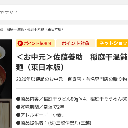
助 稲庭干温飩・稲庭干素麺（東日本版）
＜お中元＞佐藤養助 稲庭干温飩
麺（東日本版）
2026年郵便局のお中元 百貨店・有名専門店の贈り物
●商品内容／稲庭干うどん80g×4、稲庭干そうめん8
●賞味期間／常温で2年
●アレルギー／「小麦」
●商品提供者：(株)三越伊勢丹(三越)