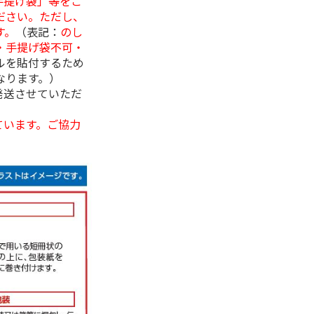
手提げ袋」等をご
ださい。ただし、
す。
（表記：
のし
・手提げ袋不可・
ルを貼付するため
なります。）
発送させていただ
ています。ご協力