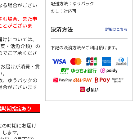
配送方法
ゆうパック
なる場合がござい
のし
対応可
さむ場合、また申
ことがございま
６食
小川の稲庭うどん詰
本場さぬきカレーう
稲庭手延うどん Ｋ
決済方法
詳細はこちら
合せ Ａ
どん ８食
Ｐ－３５Ｆ
届けについては、
野菜・活魚介類）の
下記の決済方法がご利用頂けます。
3,500円
3,000円
3,300円
のでご了承くださ
(送料・税込)
(送料・税込)
(送料・税込)
、お届けが消費・賞
い。
数、ゆうパックの
場合がございます
達時期指定あり
定の時期にお届け
します。