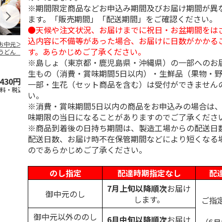
※期間限定商品などお申込み期間及びお届け期間が異
ます。「販売期間」「配送期間」をご確認ください。
●天候や注文状況、お届けまでに祝日・お盆期間をは
込内容に不備等があった場合、お届けに日数がかかる
お中元＞冷やし伊
伊勢うどん ８食
純生讃岐カレーうど
水沢うどん 
す。あらかじめご了承ください。
うどん ６食
ん Ａ（２食）
※島しょ（東京都・鹿児島県・沖縄県）の一部へのお
4.8
（4）
4.5
（2）
生もの（消費・賞味期間5日以内）・生鮮品（果物・
,430円
3,000円
1,580円
2,600円
一部・生花（セット商品を含む）は受付ができません
送料・税込)
(送料・税込)
(送料・税込)
(送料・税込)
い。
※消費・賞味期間5日以内の商品をお申込みの場合は
味期限の当日になることがありますのでご了承くださ
※商品到着後の日持ち期間は、製造工場からの配送日
配送日数、お届け時不在保管期間などにより短くなる
のであらかじめご了承ください。
のし指定
配達時期指定なし
配
7月上旬以降順次
お届け
御中元のし
します。
ご指
御中元以外ののし
6月中旬以降順次
お届け