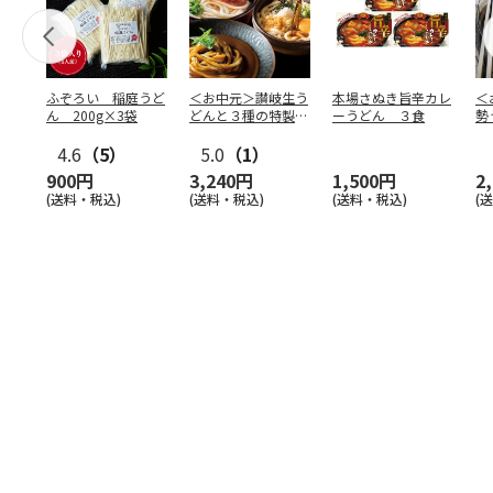
ふぞろい 稲庭うど
＜お中元＞讃岐生う
本場さぬき旨辛カレ
＜
ん 200g×3袋
どんと３種の特製だ
ーうどん ３食
勢
しの詰合せ
4.6
（5）
5.0
（1）
900円
3,240円
1,500円
2
(送料・税込)
(送料・税込)
(送料・税込)
(