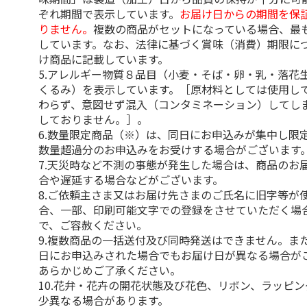
ぞれ期間で表示しています。
お届け日からの期間を保
りません。
複数の商品がセットになっている場合、最
しています。なお、法律に基づく賞味（消費）期限に
け商品に記載しています。
5.アレルギー物質８品目（小麦・そば・卵・乳・落花
くるみ）を表示しています。［原材料としては使用し
わらず、意図せず混入（コンタミネーション）してし
しておりません。］。
6.数量限定商品（※）は、同日にお申込みが集中し限
数量超過分のお申込みをお受けする場合がございます
7.天災時など不測の事態が発生した場合は、商品のお
合や遅延する場合などがございます。
8.ご依頼主さま又はお届け先さまのご氏名に旧字等が
合、一部、印刷可能文字での登録をさせていただく場
で、ご容赦ください。
9.複数商品の一括送付及び同時発送はできません。ま
日にお申込みされた場合でもお届け日が異なる場合が
あらかじめご了承ください。
10.花弁・花卉の開花状態及び花色、リボン、ラッピ
少異なる場合があります。